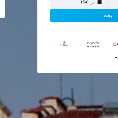
-
س 15/8
بحث
يد