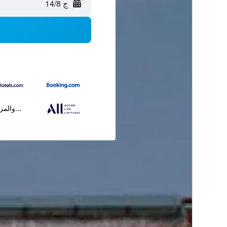
ج 14/8
...والمز