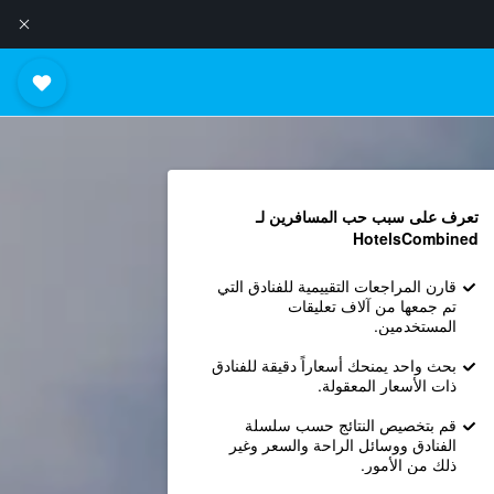
تعرف على سبب حب المسافرين لـ
HotelsCombined
قارن المراجعات التقييمية للفنادق التي
تم جمعها من آلاف تعليقات
المستخدمين.
بحث واحد يمنحك أسعاراً دقيقة للفنادق
ذات الأسعار المعقولة.
قم بتخصيص النتائج حسب سلسلة
الفنادق ووسائل الراحة والسعر وغير
ذلك من الأمور.