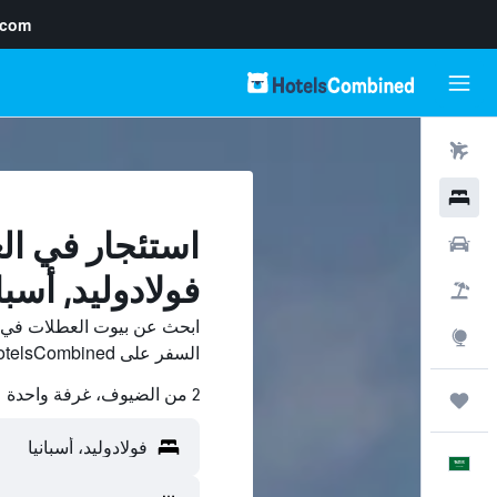
.com
رحلات طيران
فنادق
استئجار في ا
سيارات
فولادوليد, أسبان
حزم العروض
ابحث عن بيوت العطلات في فو
استكشاف
السفر على HotelsCombined وقارن بينها ووفّر.
2 من الضيوف، غرفة واحدة
رحلات
العَرَبِيَّة