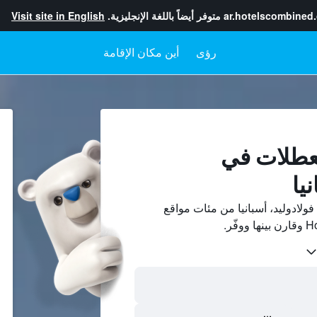
ar.hotelscombined
متوفر أيضاً باللغة الإنجليزية.
Visit site in English
رؤى
أين مكان الإقامة
لعطلات في
يا
لادوليد، أسبانيا من مئات مواقع