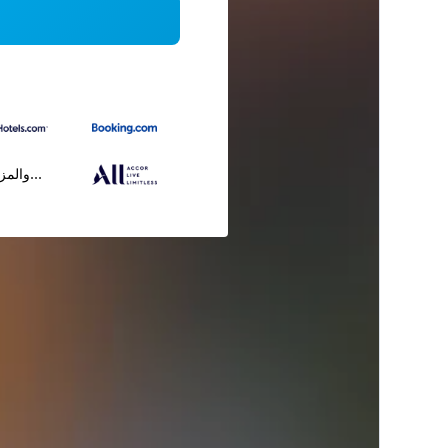
...والمز