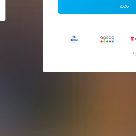
بحث
يد