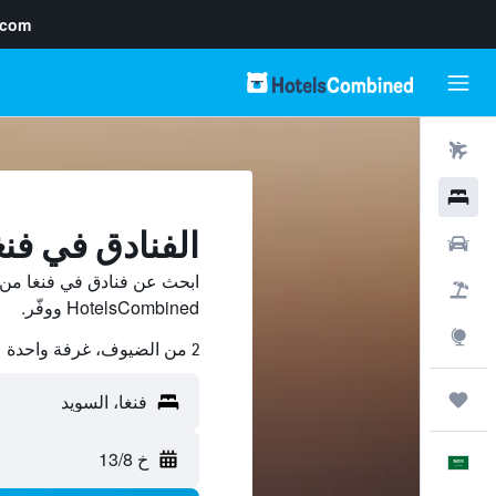
.com
رحلات طيران
فنادق
الفنادق في فنغ
سيارات
ابحث عن فنادق في فنغا من 
حزم العروض
HotelsCombined ووفّر.
استكشاف
2 من الضيوف، غرفة واحدة
رحلات
خ 13/8
العَرَبِيَّة