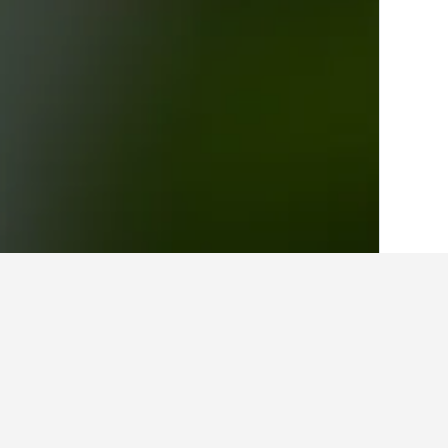
الصفحة الرئيسية
السويد
23,052
فنغا
7
حقائق حول الإقامة 