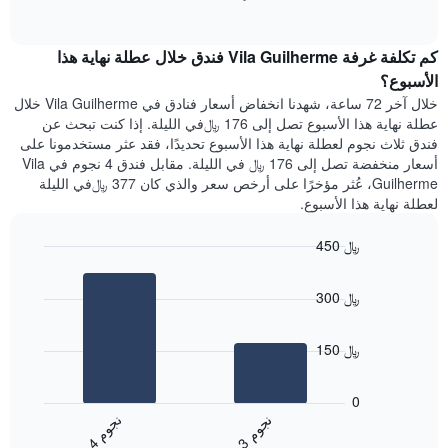
1
of
الغرفة
interactive
محور
هذه
chart
Y
كم تكلفة غرفة Vila Guilherme فندق خلال عطلة نهاية هذا
الليلة
الذي
الذي
الأسبوع؟
يعرض
عُثر
خلال آخر 72 ساعة، شهدنا انخفاض أسعار فنادق في Vila Guilherme خلال
متوسط
عليه
عطلة نهاية هذا الأسبوع تصل إلى 176 ﷼في الليلة. إذا كنت تبحث عن
سعر
خلال
فندق ثلاث نجوم لعطلة نهاية هذا الأسبوع تحديدًا، فقد عثر مستخدمونا على
غرفة
آخر
أسعار منخفضة تصل إلى 176 ﷼ في الليلة. مقابل فندق 4 نجوم في Vila
3
Guilherme، عُثر مؤخرًا على أرخص سعر والذي كان 377 ﷼في الليلة
أيام
لعطلة نهاية هذا الأسبوع.
مع
التصنيف
450 ﷼
حسب
النجوم
Bar
Chart
graphic.
يتضمن
chart
300 ﷼
with
المخطط
2
1
bars.
محور
150 ﷼
X
يعرض
التي
المخطط
تعرض
0
التالي
فئات
ن
م
ن
م
متوسط
الفنادق
3
ج
و
4
ج
و
End
سعر