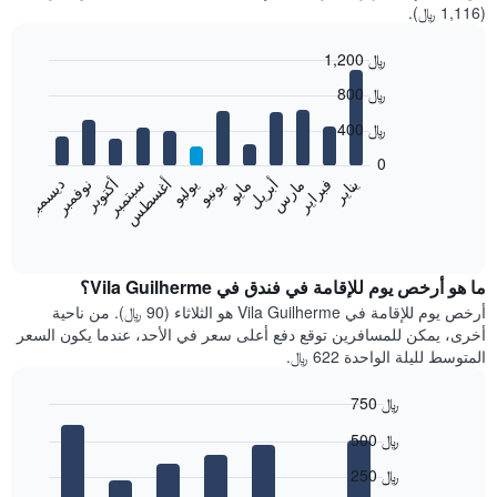
(1,116 ﷼).
1,200 ﷼
Bar
Chart
800 ﷼
graphic.
chart
with
400 ﷼
12
bars.
0
فبراير
مايو
أغسطس
نوفمبر
يناير
أبريل
يوليو
أكتوبر
مارس
يونيو
سبتمبر
ديسمبر
يعرض
المخطط
End
of
التالي
interactive
متوسط
chart
سعر
ما هو أرخص يوم للإقامة في فندق في Vila Guilherme؟
غرفة
أرخص يوم للإقامة في Vila Guilherme هو الثلاثاء (90 ﷼). من ناحية
كل
أخرى، يمكن للمسافرين توقع دفع أعلى سعر في الأحد، عندما يكون السعر
شهر
المتوسط لليلة الواحدة 622 ﷼.
يتضمن
المخطط
750 ﷼
1
Bar
محور
Chart
500 ﷼
graphic.
chart
X
with
الذي
250 ﷼
7
يعرض