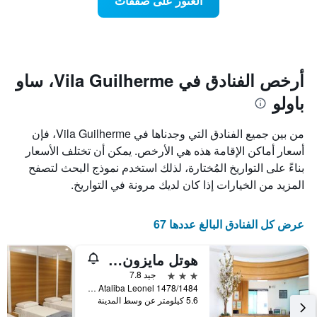
العثور على صفقات
يعرض
اقتراب
تاريخ
فئات
الإقامة
الفنادق
يتضمن
بالنجوم.
يتضمن
المخطط
1
المخطط
أرخص الفنادق في Vila Guilherme، ساو
1
محور
باولو
X
محور
Y
الذي
الذي
يعرض
من بين جميع الفنادق التي وجدناها في Vila Guilherme، فإن
عدد
يعرض
أسعار أماكن الإقامة هذه هي الأرخص. يمكن أن تختلف الأسعار
الأيام
متوسط
بناءً على التواريخ المُختارة، لذلك استخدم نموذج البحث لتصفح
قبل
سعر
غرفة
الإقامة
المزيد من الخيارات إذا كان لديك مرونة في التواريخ.
في
يتضمن
عطلة
المخطط
نهاية
التالي
عرض كل الفنادق البالغ عددها 67
1
هذا
محور
الأسبوع
هوتل مايزون فلورنس
Y
خلال
آخر
الذي
3 نجوم
جيد 7.8
3
يعرض
Av. General Ataliba Leonel 1478/1484, ساو باولو, البرازيل
5.6 كيلومتر عن وسط المدينة
أيام
متوسط
سعر