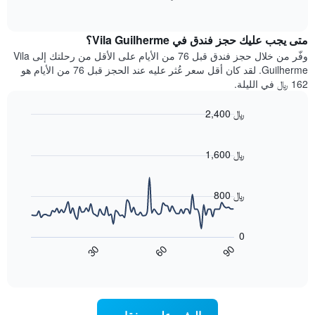
بالنجوم.
of
الغرفة
interactive
يتضمن
خلال
chart
المخطط
متى يجب عليك حجز فندق في Vila Guilherme؟
عطلة
1
نهاية
وفّر من خلال حجز فندق قبل 76 من الأيام على الأقل من رحلتك إلى Vila
محور
هذا
Guilherme. لقد كان أقل سعر عُثر عليه عند الحجز قبل 76 من الأيام هو
Y
الأسبوع
162 ﷼ في الليلة.
الذي
الذي
يعرض
عُثر
متوسط
2,400 ﷼
عليه
سعر
Line
Chart
خلال
الغرفة
graphic.
chart
آخر
هذه
with
1,600 ﷼
3
90
الليلة
أيام
data
الذي
points.
مع
عُثر
800 ﷼
التصنيف
عليه
حسب
يعرض
خلال
النجوم
المخطط
آخر
0
التالي
يتضمن
3
60
90
30
كيفية
المخطط
End
أيام
of
1
تغير
interactive
سعر
محور
chart
X
غرفة
عند
الذي