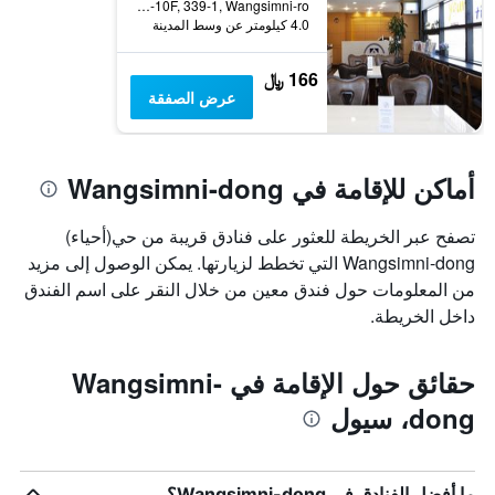
6-10F, 339-1, Wangsimni-ro, سيول, كوريا الجنوبية
الذي
4.0 كيلومتر عن وسط المدينة
يعرض
متوسط
سعر
166 ﷼
غرفة
عرض الصفقة
أماكن للإقامة في Wangsimni-dong
تصفح عبر الخريطة للعثور على فنادق قريبة من حي(أحياء)
Wangsimni-dong التي تخطط لزيارتها. يمكن الوصول إلى مزيد
من المعلومات حول فندق معين من خلال النقر على اسم الفندق
داخل الخريطة.
حقائق حول الإقامة في Wangsimni-
dong، سيول
ما أفضل الفنادق في Wangsimni-dong؟