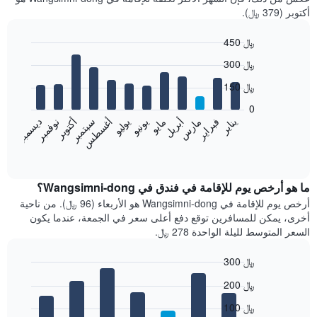
أكتوبر (379 ﷼).
450 ﷼
Bar
Chart
300 ﷼
graphic.
chart
with
150 ﷼
12
bars.
0
فبراير
مايو
أغسطس
نوفمبر
يناير
أبريل
يوليو
أكتوبر
مارس
يونيو
سبتمبر
ديسمبر
يعرض
المخطط
End
of
التالي
interactive
متوسط
chart
سعر
ما هو أرخص يوم للإقامة في فندق في Wangsimni-dong؟
غرفة
أرخص يوم للإقامة في Wangsimni-dong هو الأربعاء (96 ﷼). من ناحية
كل
أخرى، يمكن للمسافرين توقع دفع أعلى سعر في الجمعة، عندما يكون
شهر
السعر المتوسط لليلة الواحدة 278 ﷼.
يتضمن
المخطط
300 ﷼
1
Bar
محور
Chart
200 ﷼
graphic.
chart
X
with
الذي
100 ﷼
7