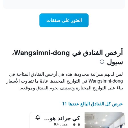
تغير
interactive
1
سعر
chart
محور
غرفة
Y
عند
العثور على صفقات
الذي
اقتراب
يعرض
تاريخ
متوسط
الإقامة
سعر
يتضمن
غرفة
المخطط
1
أرخص الفنادق في Wangsimni-dong،
محور
سيول
X
الذي
يعرض
لمن لديهم ميزانية محدودة، هذه هي أرخص الفنادق المتاحة في
عدد
Wangsimni-dong في التواريخ المحددة. عادةً ما تتفاوت الأسعار
الأيام
بناءً على التواريخ المختارة وتصنيف نجوم الفندق وموقعه.
قبل
الإقامة
يتضمن
عرض كل الفنادق البالغ عددها 11
المخطط
التالي
1
كي جراند هوستل دونجدايمون
محور
تقييم فئة 2
ممتاز 8.4
Y