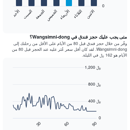
يعرض
bars.
0
الشهور.
الاثنين
الثلاثاء
الأربعاء
الخميس
الجمعة
السبت
الأحد
يتضمن
يعرض
المخطط
المخطط
End
التالي
of
التالي
interactive
1
متوسط
chart
محور
سعر
متى يجب عليك حجز فندق في Wangsimni-dong؟
Y
غرفة
وفّر من خلال حجز فندق قبل 80 من الأيام على الأقل من رحلتك إلى
الذي
كل
Wangsimni-dong. لقد كان أقل سعر عُثر عليه عند الحجز قبل 80 من
يعرض
يوم
الأيام هو 162 ﷼ في الليلة.
متوسط
في
سعر
الأسبوع
1,200 ﷼
غرفة
يتضمن
Line
المخطط
Chart
graphic.
chart
1
with
800 ﷼
محور
90
X
data
الذي
points.
400 ﷼
يعرض
أيام
يعرض
الأسبوع.
المخطط
0
يتضمن
التالي
60
90
30
المخطط
كيفية
End
of
التالي