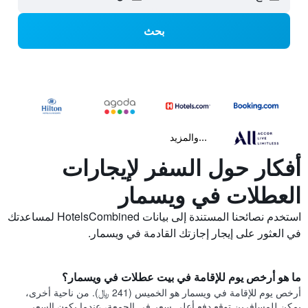
بحث
...والمزيد
أفكار حول السفر لإيجارات
العطلات في ويسمار
استخدم نصائحنا المستندة إلى بيانات HotelsCombined لمساعدتك
في العثور على إيجار إجازتك القادمة في ويسمار.
ما هو أرخص يوم للإقامة في بيت عطلات في ويسمار؟
أرخص يوم للإقامة في ويسمار هو الخميس (241 ﷼). من ناحية أخرى،
يمكن للمسافرين توقع دفع أعلى سعر في الجمعة، عندما يكون السعر