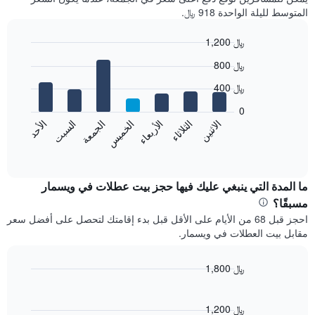
المتوسط لليلة الواحدة 918 ﷼.
1,200 ﷼
Bar
Chart
800 ﷼
graphic.
chart
with
400 ﷼
7
bars.
0
الاثنين
الخميس
الأحد
الأربعاء
السبت
الثلاثاء
الجمعة
يعرض
المخطط
End
of
التالي
interactive
متوسط
chart
سعر
ما المدة التي ينبغي عليك فيها حجز بيت عطلات في ويسمار
غرفة
مسبقًا؟
كل
احجز قبل 68 من الأيام على الأقل قبل بدء إقامتك لتحصل على أفضل سعر
يوم
مقابل بيت العطلات في ويسمار.
في
الأسبوع
يتضمن
1,800 ﷼
المخطط
Line
Chart
1
graphic.
chart
محور
with
1,200 ﷼