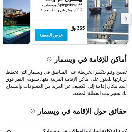
قبل
Spiegelberg 66, ويسمار, مكلنبورغ فوربومرن, ألمانيا
الإقامة
0.7 كيلومتر عن وسط المدينة
يتضمن
المخطط
التالي
365 ﷼
1
عرض الصفقة
محور
Y
الذي
يعرض
أماكن للإقامة في ويسمار
متوسط
سعر
غرفة
تصفح وقم بتكبير الخريطة على المناطق في ويسمار التي تخطط
لزيارتها للعثور على أماكن الإقامة القريبة منها. سيؤدي النقر فوق
اسم مكان إقامة إلى الكشف عن المزيد من المعلومات والسماح
لك بحجز بيت العطلة المحدد.
حقائق حول الإقامة في ويسمار
كم تبلغ تكلفة إيجارات العطلات في ويسمار؟