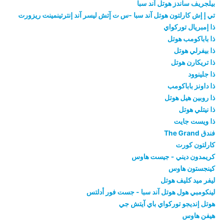
بيلجريف ساندز هوتل آند سبا
تي إ إش كارلتون هوتل آند سبا -س ت إٓتش ليسر آند إنترتينمينت ريزورت
ذا إمبريال توركواي
ذا باباكومب هوتل
ذا بيفرلي هوتل
ذا تريكارن هوتل
ذا جلينوود
ذا داونز باباكومب
ذا روبين هيل هوتل
ذا نيتلي هوتل
ذا ويست جايت
فندق The Grand
كارلتون كورت
كريمدون ديني - جيست هاوس
كينجستون هاوس
ليفر ميد كليف هوتل
لينكومبي هول هوتل آند سبا - جست فور أدلتس
هوتل إنديجو توركواي باي آيتش جي
هيفن هاوس