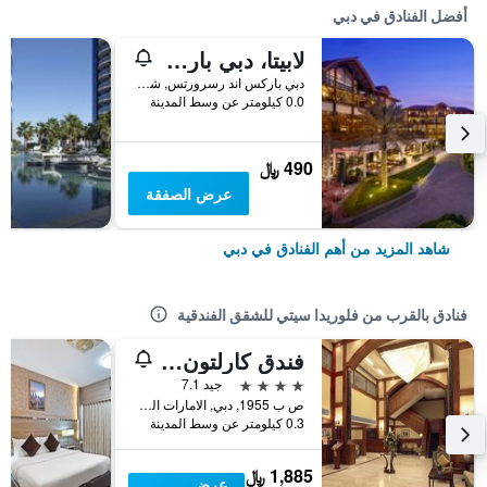
أفضل الفنادق في دبي
لابيتا، دبي باركس آند ريزورتس، أوتوغراف كوليكشن
دبي باركس اند رسرورتس, شارع الشيخ زايد, دبي, الامارات العربية المتحدة
0.0 كيلومتر عن وسط المدينة
490 ﷼
عرض الصفقة
شاهد المزيد من أهم الفنادق في دبي
فنادق بالقرب من فلوريدا سيتي للشقق الفندقية
فندق كارلتون تاور
4 نجوم
جيد 7.1
ص ب 1955, دبي, الامارات العربية المتحدة
0.3 كيلومتر عن وسط المدينة
1,885 ﷼
عرض