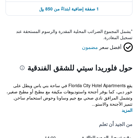
1 صفقة إضافية ابتداءً من 850 ﷼
*
يشمل المجموع الضرائب المحلية المقدرة والرسوم المستحقة عند
تسجيل المغادرة.
أفضل سعر
مضمون
حول فلوريدا سيتي للشقق الفندقية
يقع Florida City Hotel Apartments في ساحة بني ياس ويطل على
خور دبي، كما يوفر أجنحة واستوديوهات مكيفة مع مطبخ أو مطبخ صغير،
وتشمل المرافق نادي صحي مع جيم وساونا وحوض استحمام ساخن.
تتميز الأجنحة والاستو...
المزيد
من الجيد أن تعلم
14:00
وقت تسجيل الصعود للطائرة