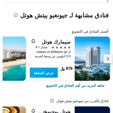
فنادق مشابهة لـ جيونغبو بيتش هوتل
أفضل الفنادق في كانغنونغ
سيمارك هوتل
5 نجوم
ممتاز 9.1
2, Haean-ro 406beon-gil, كانغنونغ, كوريا الجنوبية
0.0 كيلومتر عن وسط المدينة
976 ﷼
عرض الصفقة
شاهد المزيد من أهم الفنادق في كانغنونغ
فنادق بالقرب من جيونغبو بيتش هوتل
هوتل يوجيوهتي جيونجبو