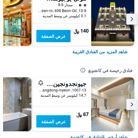
تقييم فئة 2
ممتاز 8.9
13-9, Haean-ro, 406 Beon-Gil, كانغنونغ, كوريا الجنوبية
0.1 كيلومتر عن وسط المدينة
140 ﷼
عرض الصفقة
شاهد المزيد من الفنادق القريبة
فنادق رخيصة في كانغنونغ
جيونجدونجين موتل
1007-13, Heonhwa-ro, Gangdong-myeon, كانغنونغ, كوريا الجنوبية
14.7 كيلومتر عن وسط المدينة
67 ﷼
عرض الصفقة
شاهد أرخص الفنادق في كانغنونغ