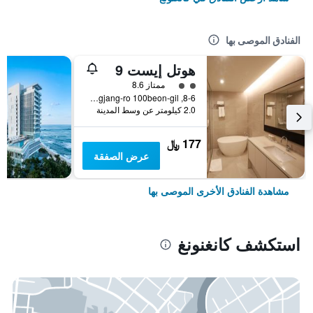
الفنادق الموصى بها
هوتل إيست 9
تقييم فئة 2
ممتاز 8.6
8-6, Gyodonggwangjang-ro 100beon-gil, كانغنونغ, كوريا الجنوبية
2.0 كيلومتر عن وسط المدينة
177 ﷼
عرض الصفقة
مشاهدة الفنادق الأخرى الموصى بها
استكشف كانغنونغ