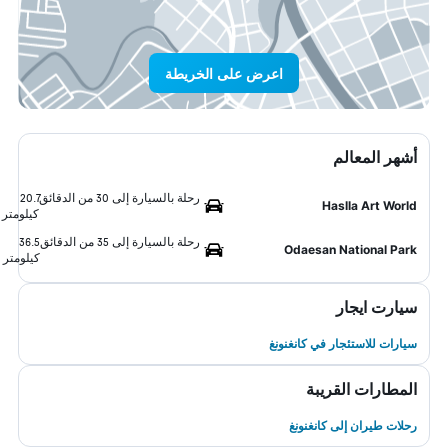
اعرض على الخريطة
أشهر المعالم
رحلة بالسيارة إلى 30 من الدقائق
20.7
Haslla Art World
كيلومتر
رحلة بالسيارة إلى 35 من الدقائق
36.5
Odaesan National Park
كيلومتر
سيارت ايجار
سيارات للاستئجار في كانغنونغ
المطارات القريبة
رحلات طيران إلى كانغنونغ