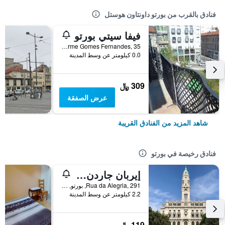
فنادق بالقرب من بورتو داونتاون هوستل
فيفا سيتي بورتو
Praca Guilherme Gomes Fernandes, 35, بورتو, محافظة بورتو, البرتغال
0.0 كيلومتر عن وسط المدينة
309 ﷼
عرض الصفقة
شاهد المزيد من الفنادق القريبة
فنادق رخيصة في بورتو
إيربان جاردن بورتو سنترال هوستل
Rua da Alegria, 291, بورتو, محافظة بورتو, البرتغال
2.2 كيلومتر عن وسط المدينة
119 ﷼