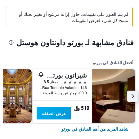
لم يتم العثور على تقييمات. حاول إزالة مرشح أو تغيير بحثك أو
مسح كل شيء لعرض التقييمات.
فنادق مشابهة لـ بورتو داونتاون هوستل
أفضل الفنادق في بورتو
شيراتون بورتو هوتل آند سبا
5 نجوم
ممتاز 8.5
Rua Tenente Valadim, 146, بورتو, محافظة بورتو, البرتغال
0.0 كيلومتر عن وسط المدينة
519 ﷼
عرض الصفقة
شاهد المزيد من أهم الفنادق في بورتو