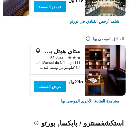
عرض الصفقة
شاهد أرخص الفنادق في بورتو
الفنادق الموصى بها
ستاي هوتل بورتو سنترو أنتاس
3 نجوم
ممتاز 8.1
Rua Padre Manuel da Nóbrega 111, بورتو, محافظة بورتو, البرتغال
3.4 كيلومتر عن وسط المدينة
245 ﷼
عرض الصفقة
مشاهدة الفنادق الأخرى الموصى بها
استكشفسنترو / بايكسا, بورتو