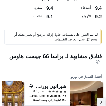
9.4
9.4
أصدقاء
منفرد
9.1
9.2
الأزواج
عائلات
لم يتم العثور على تقييمات. حاول إزالة مرشح أو تغيير بحثك أو
مسح كل شيء لعرض التقييمات.
فنادق مشابهة لـ براسا 66 جيست هاوس
أفضل الفنادق في بورتو
شيراتون بورتو هوتل آند سبا
5 نجوم
ممتاز 8.5
Rua Tenente Valadim, 146, بورتو, محافظة بورتو, البرتغال
0.0 كيلومتر عن وسط المدينة