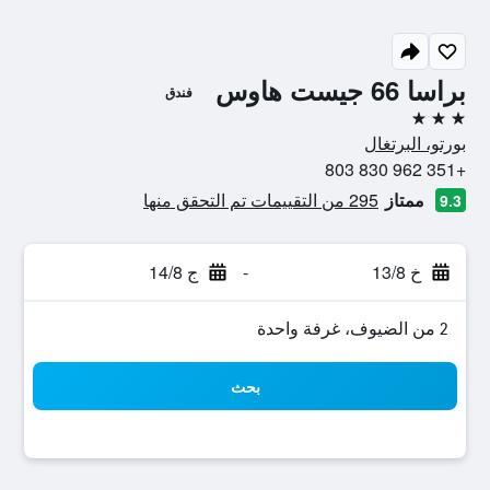
براسا 66 جيست هاوس
فندق
3 نجوم
بورتو، البرتغال
+351 962 830 803
ممتاز
295 من التقييمات تم التحقق منها
9.3
خ 13/8
-
ج 14/8
2 من الضيوف، غرفة واحدة
بحث