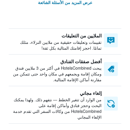
عرض المزيد من الأسئلة الشائعة
الملايين من التعليقات
تقييمات وتعليقات حقيقية من ملايين النزلاء، مثلك
تمامًا. احجز إقامتك المثالية بكل ثقة!
أفضل صفقات الفنادق
يبحث HotelsCombined في أكثر من 3 ملايين فندق
ومكان إقامة ويجمعهم في مكان واحد حتى تتمكن من
مقارنة أماكن الإقامة المثالية.
إلغاء مجاني
من الوارد أن تتغير الخطط — نتفهم ذلك. ولهذا يمكنك
البحث وحجز فنادق وأماكن إقامة على
HotelsCombined من وكالات السفر التي تقدم خدمة
الإلغاء المجاني