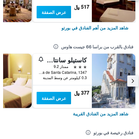
517 ﷼
عرض الصفقة
شاهد المزيد من أهم الفنادق في بورتو
فنادق بالقرب من براسا 66 جيست هاوس
كاستيلو سانتا كاترينا
3 نجوم
ممتاز 9.2
Rua de Santa Catarina, 1347, بورتو, محافظة بورتو, البرتغال
0.3 كيلومتر عن وسط المدينة
377 ﷼
عرض الصفقة
شاهد المزيد من الفنادق القريبة
فنادق رخيصة في بورتو