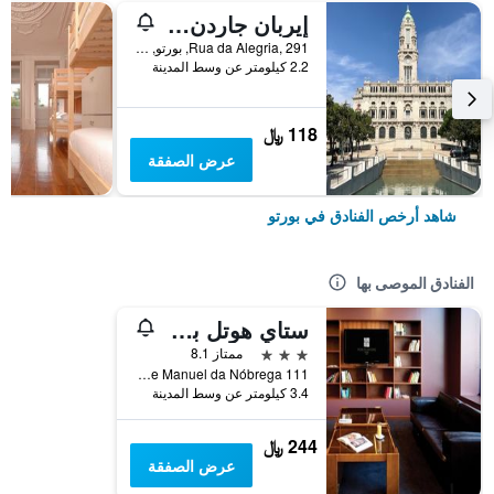
إيربان جاردن بورتو سنترال هوستل
Rua da Alegria, 291, بورتو, محافظة بورتو, البرتغال
2.2 كيلومتر عن وسط المدينة
118 ﷼
عرض الصفقة
شاهد أرخص الفنادق في بورتو
الفنادق الموصى بها
ستاي هوتل بورتو سنترو أنتاس
3 نجوم
ممتاز 8.1
Rua Padre Manuel da Nóbrega 111, بورتو, محافظة بورتو, البرتغال
3.4 كيلومتر عن وسط المدينة
244 ﷼
عرض الصفقة