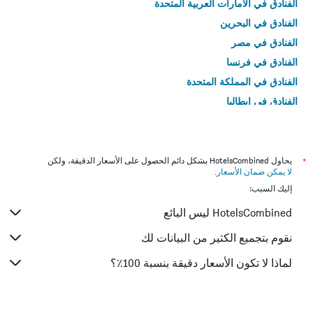
الفنادق في الامارات العربية المتحدة
الفنادق في البحرين
الفنادق في مصر
الفنادق في فرنسا
الفنادق في المملكة المتحدة
الفنادق في إيطاليا
الفنادق في تايلاند
*
يحاول HotelsCombined بشكل دائم الحصول على الأسعار الدقيقة، ولكن
لا يمكن ضمان الأسعار
.
إليك السبب:
HotelsCombined ليس البائع
نقوم بتجميع الكثير من البيانات لك
لماذا لا تكون الأسعار دقيقة بنسبة 100٪؟