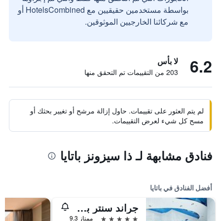
بواسطة مستخدمين حقيقيين مع HotelsCombined أو
مع شركائنا الخارجيين الموثوقين.
6.2
لا بأس
203 من التقييمات تم التحقق منها
لم يتم العثور على تقييمات. حاول إزالة مرشح أو تغيير بحثك أو
مسح كل شيء لعرض التقييمات.
فنادق مشابهة لـ ذا سيزونز باتايا
أفضل الفنادق في باتايا
جراند سنتر بوينت باتايا
5 نجوم
ممتاز 9.3