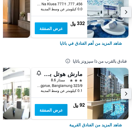
456, 777, 777/1 M.6 Na Kluea, باتايا, تايلاند
0.0 كيلومتر عن وسط المدينة
332 ﷼
عرض الصفقة
شاهد المزيد من أهم الفنادق في باتايا
فنادق بالقرب من ذا سيزونز باتايا
مارش هوتل باتايا
3 نجوم
ممتاز 8.6
323/9 Moo 9, Nongprue, Banglamung, باتايا, تايلاند
0.1 كيلومتر عن وسط المدينة
92 ﷼
عرض الصفقة
شاهد المزيد من الفنادق القريبة