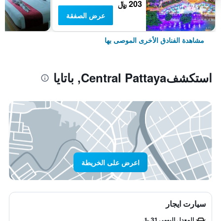
203 ﷼
عرض الصفقة
مشاهدة الفنادق الأخرى الموصى بها
استكشفCentral Pattaya, باتايا
اعرض على الخريطة
سيارت ايجار
المعدل اليومي 31 ﷼