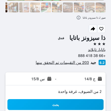
صور لـ ذا سيزونز باتايا
ذا سيزونز باتايا
فندق
3 نجوم
باتايا، تايلاند
+66 38 418 888
جيد
203 من التقييمات تم التحقق منها
6.2
ج 14/8
-
س 15/8
2 من الضيوف، غرفة واحدة
بحث