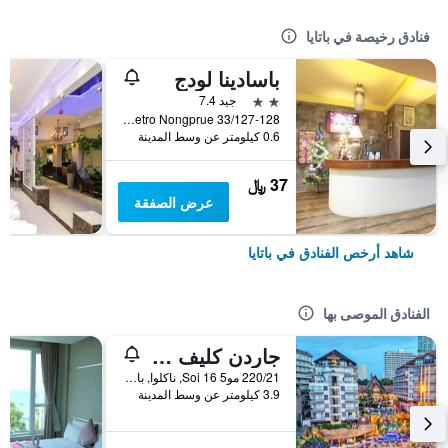
فنادق رخيصة في باتايا
باسادينا لودج
2 نجمتين
جيد 7.4
33/127-128 Moo 10 Soi Lk Metro Nongprue, باتايا, تايلاند
0.6 كيلومتر عن وسط المدينة
37 ﷼
عرض الصفقة
شاهد أرخص الفنادق في باتايا
الفنادق الموصى بها
جاردن كليف ريزورت آند سبا
220/21 مو5 Soi 16, ناكلوا, بانغلامونغ, باتايا, تايلاند
3.9 كيلومتر عن وسط المدينة