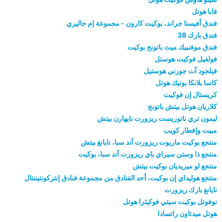
فابا هوتل
فندق أفيستا جراند، بوكيت كارون - مجموعة إم جاليري
فندق بارك 38
فندق موفنبيك ميث باتونج بوكيت
فولفيل فوكيت هوستل
فيلجود آت جورني هوستيل
كاسا بلانكا بوتيك هوتل
كريستال إن فوكيت
كلاريان هوتل بيتش باتونج
ليمون تري ناتوريست ريزورت نايهارن بيتش
مبيت وإفطار كويب
منتجع بوكيت ماريوت ريزورت آند سبا، نايانغ بيتش
منتجع ذا وستن سيراي باي ريزورت آند سبا، بوكيت
منتجع لو ميريديان بوكيت بيتش
منتجع هوليداي إن بوكيت، أحد الفنادق من مجموعة فنادق إنتركونتيننتال
نايانغ بارك ريزورت
نوفوتل بوكيت سيتي فوكيثرا هوتل
هوتل ميدتاون راتسادا