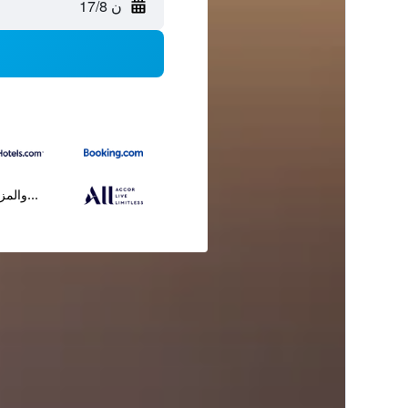
ن 17/8
...والمز