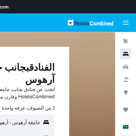
.com
رحلات طيران
فنادق
الفنادقبجانب 
سيارات
آرهوس
حزم العروض
ابحث عن فنادق بجانب جامع
استكشاف
HotelsCombined وقارن بينها ووفّر.
2 من الضيوف، غرفة واحدة
رحلات
العَرَبِيَّة