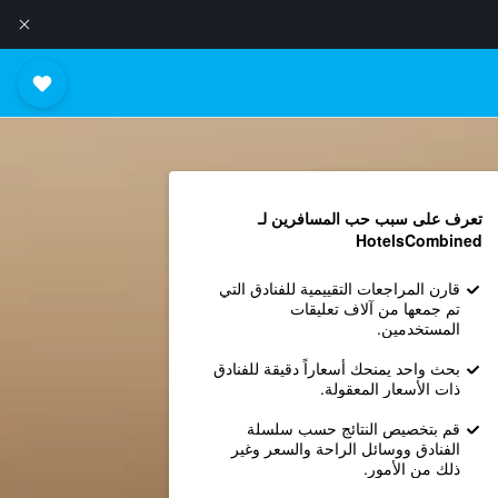
تعرف على سبب حب المسافرين لـ
HotelsCombined
قارن المراجعات التقييمية للفنادق التي
تم جمعها من آلاف تعليقات
المستخدمين.
بحث واحد يمنحك أسعاراً دقيقة للفنادق
ذات الأسعار المعقولة.
قم بتخصيص النتائج حسب سلسلة
الفنادق ووسائل الراحة والسعر وغير
ذلك من الأمور.