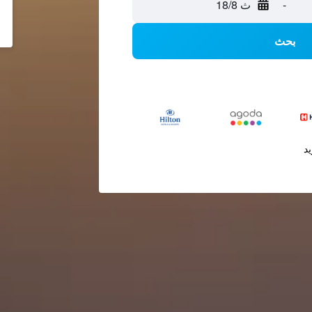
-
ث 18/8
بحث
يد