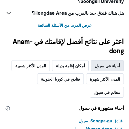
Soongsil University؟
Y
الذي
يعرض
هل هناك فندق جيد بالقرب من Hongdae Area؟
متوسط
سعر
عرض المزيد من الأسئلة الشائعة
غرفة
اعثر على نتائج أفضل لإقامتك في Anam-
dong
أحياء في سيول
أمكان إقامة بديلة
المدن الأكثر شعبية
المدن الأكثر شهرة
فنادق في كوريا الجنوبية
معالم في سيول
أحياء مشهورة في سيول
فنادق Songpa-gu, سيول
فنادق Ahyeon-dong, سيول