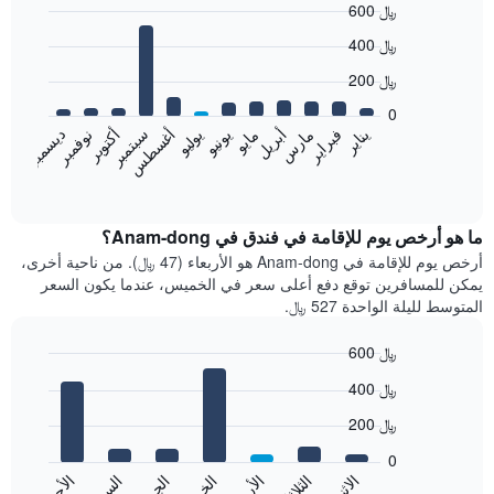
600 ﷼
Bar
Chart
400 ﷼
graphic.
chart
with
200 ﷼
12
bars.
0
نوفمبر
فبراير
مايو
أغسطس
يناير
أبريل
يوليو
أكتوبر
مارس
يونيو
سبتمبر
ديسمبر
يعرض
المخطط
End
of
التالي
interactive
متوسط
chart
سعر
ما هو أرخص يوم للإقامة في فندق في Anam-dong؟
غرفة
أرخص يوم للإقامة في Anam-dong هو الأربعاء (47 ﷼). من ناحية أخرى،
كل
يمكن للمسافرين توقع دفع أعلى سعر في الخميس، عندما يكون السعر
شهر
المتوسط لليلة الواحدة 527 ﷼.
يتضمن
المخطط
600 ﷼
1
Bar
محور
Chart
400 ﷼
graphic.
chart
X
with
الذي
200 ﷼
7
يعرض
bars.
0
الشهور.
الاثنين
الثلاثاء
الأربعاء
الجمعة
السبت
الأحد
يتضمن
يعرض