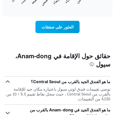
الخميس
المخطط
المخطط
End
التالي
of
التالي
interactive
1
متوسط
chart
محور
سعر
Y
غرفة
العثور على صفقات
الذي
كل
يعرض
يوم
متوسط
في
سعر
الأسبوع
غرفة
يتضمن
المخطط
حقائق حول الإقامة في Anam-dong،
1
سيول
محور
X
الذي
يعرض
ما هو الفندق الجيد بالقرب من Central Seoul؟
أيام
الأسبوع.
توصي تقييمات فندق لوتي سيول باعتباره مكان جيد للإقامة
يتضمن
بالقرب من Central Seoul ، حيث سجل نقاط تقييم 9.0 / 10 من
المخطط
4,530 من التقييمات.
التالي
1
ما هو الفندق الجيد في Anam-dong بالقرب من
محور