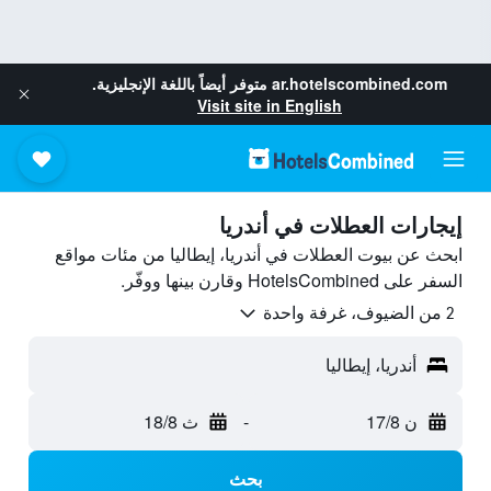
ar.hotelscombined.com
متوفر أيضاً باللغة الإنجليزية.
Visit site in English
إيجارات العطلات في أندريا
ابحث عن بيوت العطلات في أندريا، إيطاليا من مئات مواقع
السفر على HotelsCombined وقارن بينها ووفّر.
2 من الضيوف، غرفة واحدة
أندريا، إيطاليا
ن 17/8
-
ث 18/8
بحث