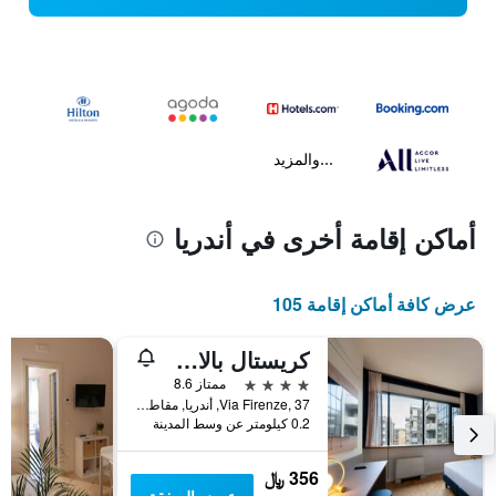
...والمزيد
أماكن إقامة أخرى في أندريا
عرض كافة أماكن إقامة 105
كريستال بالاس هوتل
4 نجوم
ممتاز 8.6
Via Firenze, 37, أندريا, مقاطعة بارليتا أندريا تراني, إيطاليا
0.2 كيلومتر عن وسط المدينة
356 ﷼