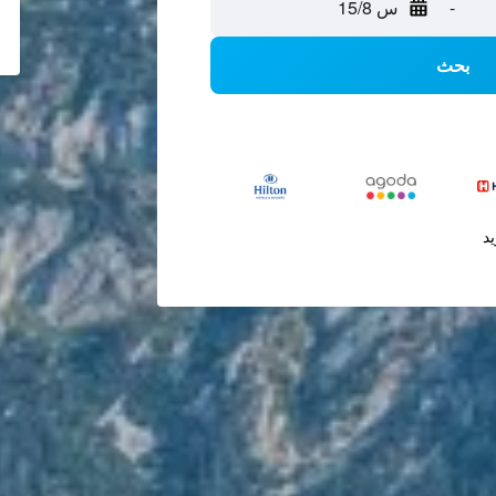
-
س 15/8
بحث
يد