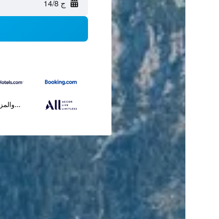
ج 14/8
...والمز