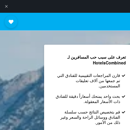
تعرف على سبب حب المسافرين لـ
HotelsCombined
قارن المراجعات التقييمية للفنادق التي
تم جمعها من آلاف تعليقات
المستخدمين.
بحث واحد يمنحك أسعاراً دقيقة للفنادق
ذات الأسعار المعقولة.
قم بتخصيص النتائج حسب سلسلة
الفنادق ووسائل الراحة والسعر وغير
ذلك من الأمور.