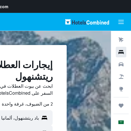
.com
رحلات طيران
فنادق
إيجارات العطل
سيارات
ريتشنهول
حزم العروض
ابحث عن بيوت العطلات في با
استكشاف
السفر على HotelsCombined وقارن بينها ووفّر.
2 من الضيوف، غرفة واحدة
رحلات
العَرَبِيَّة