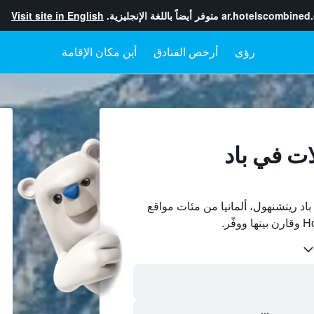
ar.hotelscombined
متوفر أيضاً باللغة الإنجليزية.
Visit site in English
رؤى
أرخص الفنادق
أين مكان الإقامة
ات في باد
د ريتشنهول، ألمانيا من مئات مواقع