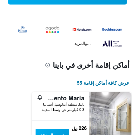
...والمزيد
أماكن إقامة أخرى في باينا
عرض كافة أماكن إقامة 55
Apartamento María
باينا, منطقة أندلوسيا, أسبانيا
0.3 كيلومتر عن وسط المدينة
226 ﷼