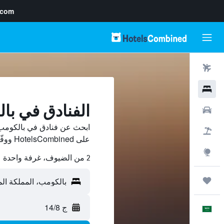
.com
رحلات طيران
فنادق
الفنادق في با
سيارات
ابحث عن فنادق في بالكومب 
حزم العروض
على HotelsCombined ووفّر.
استكشاف
2 من الضيوف، غرفة واحدة
رحلات
ج 14/8
العَرَبِيَّة