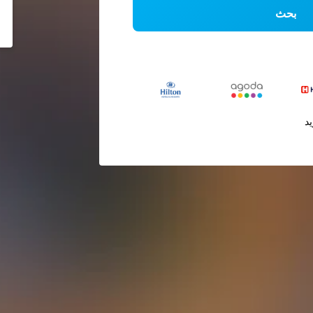
بحث
يد