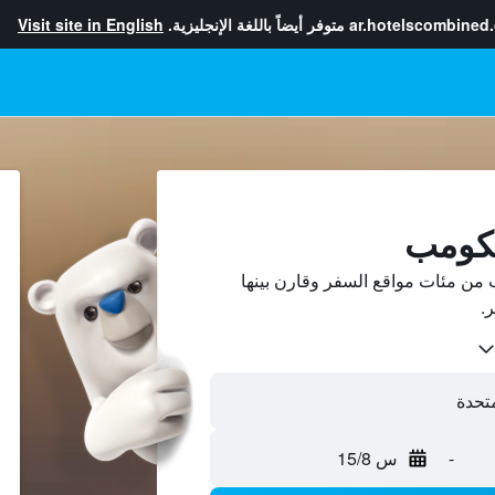
ar.hotelscombined
متوفر أيضاً باللغة الإنجليزية.
Visit site in English
لكومب
من مئات مواقع السفر وقارن بينها
-
س 15/8