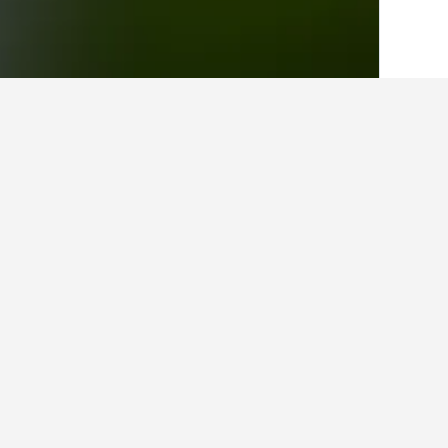
الصفحة الرئيسية
المملكة المتحدة
314,707
حقائق حول الإقامة
ما هي المدن الأخرى التي يمكنك الإقامة 
بالإضافة إلى بالكومب، يختار المسافرون ز
كم عدد الفنادق الموجودة في بالكومب