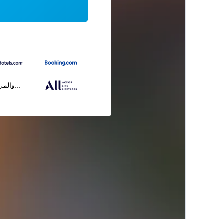
...والمز