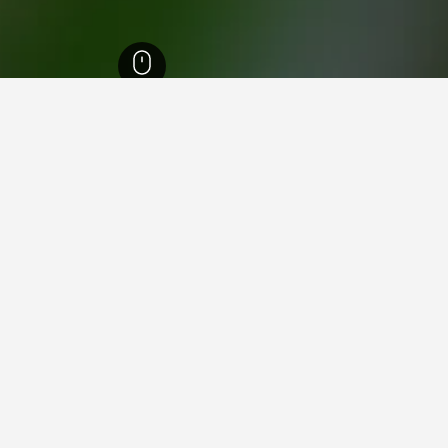
إنجلترا
243,235
مقاطعة غرب ساسكس
1,390
بالكومب
5
 في بالكومب
فيها عند زيارة إنجلترا؟
يارة لندن عند زيارة إنجلترا. يعد مانشستر أيضاً خياراً رائجاً للزيارة.
؟