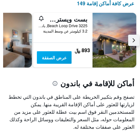
عرض كافة أماكن إقامة 149
الذي
يعرض
أيام
بست ويسترن إن آت فايس روك
الأسبوع.
3225 Beach Loop Drive, باندون, OR, الولايات المتحدة الأميريكية
يتضمن
3.2 كيلومتر عن وسط المدينة
المخطط
التالي
1
893 ﷼
محور
عرض الصفقة
Y
الذي
يعرض
متوسط
أماكن للإقامة في باندون
سعر
غرفة
تصفح وقم بتكبير الخريطة على المناطق في باندون التي تخطط
لزيارتها للعثور على أماكن الإقامة القريبة منها. يمكن
للمستخدمين النقر فوق اسم بيت عطلة للعثور على مزيد من
المعلومات حوله، مثل السعر والتعليقات ووسائل الراحة وكذلك
العثور على صفقات مختلفة له.