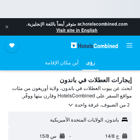
ar.hotelscombined.com
متوفر أيضاً باللغة الإنجليزية.
Visit site in English
رؤى
أين مكان الإقامة
إيجارات العطلات في باندون
ابحث عن بيوت العطلات في باندون، ولاية أوريغون من مئات
مواقع السفر على HotelsCombined وقارن بينها ووفّر.
2 من الضيوف، غرفة واحدة
باندون، الولايات المتحدة الأميريكية
ج 14/8
-
س 15/8