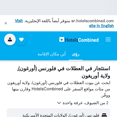
ar.hotelscombined.com
متوفر أيضاً باللغة الإنجليزية.
Visit
site in English
رؤى
أين مكان الإقامة
استئجار في العطلات في فلورنس (أورغون),
ولاية أوريغون
ابحث عن بيوت العطلات في فلورنس (أورغون)، ولاية أوريغون
من مئات مواقع السفر على HotelsCombined وقارن بينها
ووفّر.
2 من الضيوف، غرفة واحدة
فلورنس (أورغون)، الولايات المتحدة الأميريكية