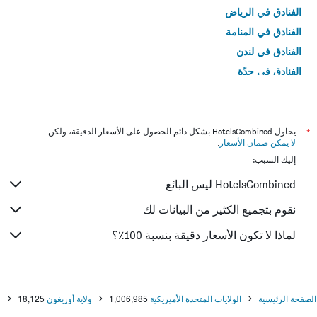
الفنادق في الرياض
الفنادق في المنامة
الفنادق في لندن
الفنادق في جدّة
الفنادق في القاهرة
*
يحاول HotelsCombined بشكل دائم الحصول على الأسعار الدقيقة، ولكن
لا يمكن ضمان الأسعار
.
إليك السبب:
HotelsCombined ليس البائع
نقوم بتجميع الكثير من البيانات لك
لماذا لا تكون الأسعار دقيقة بنسبة 100٪؟
الصفحة الرئيسية
الولايات المتحدة الأميريكية
1,006,985
ولاية أوريغون
18,125