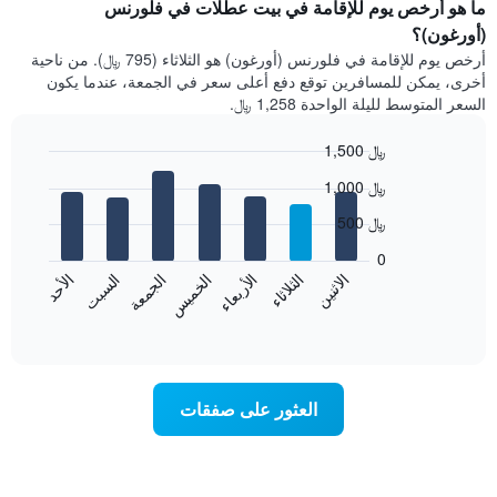
ما هو أرخص يوم للإقامة في بيت عطلات في فلورنس
(أورغون)؟
أرخص يوم للإقامة في فلورنس (أورغون) هو الثلاثاء (795 ﷼). من ناحية
أخرى، يمكن للمسافرين توقع دفع أعلى سعر في الجمعة، عندما يكون
السعر المتوسط لليلة الواحدة 1,258 ﷼.
1,500 ﷼
Bar
Chart
1,000 ﷼
graphic.
chart
with
500 ﷼
7
bars.
0
الاثنين
الخميس
الأحد
الأربعاء
السبت
الثلاثاء
الجمعة
يعرض
المخطط
End
of
التالي
interactive
متوسط
chart
سعر
غرفة
العثور على صفقات
كل
يوم
في
الأسبوع