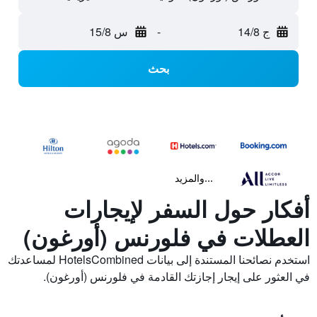
ج 14/8
-
س 15/8
بحث
...والمزيد
أفكار حول السفر لإيجارات
العطلات في فلورنس (أورغون)
استخدم نصائحنا المستندة إلى بيانات HotelsCombined لمساعدتك
في العثور على إيجار إجازتك القادمة في فلورنس (أورغون).