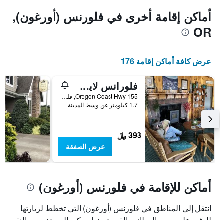
يتضمن
المخطط
أماكن إقامة أخرى في فلورنس (أورغون),
1
OR
محور
X
الذي
يعرض
عرض كافة أماكن إقامة 176
أيام
الأسبوع.
فلورانس لايت هاوس إن
يتضمن
المخطط
155 Oregon Coast Hwy, فلورنس (أورغون), OR, الولايات المتحدة الأميريكية
التالي
1.7 كيلومتر عن وسط المدينة
1
محور
Y
393 ﷼
الذي
عرض الصفقة
يعرض
متوسط
سعر
غرفة
أماكن للإقامة في فلورنس (أورغون)
انتقل إلى المناطق في فلورنس (أورغون) التي تخطط لزيارتها
للعثور على بيوت العطلات القريبة منها. يمكن للمستخدمين النقر