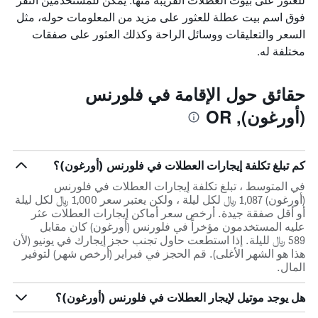
فوق اسم بيت عطلة للعثور على مزيد من المعلومات حوله، مثل
السعر والتعليقات ووسائل الراحة وكذلك العثور على صفقات
مختلفة له.
حقائق حول الإقامة في فلورنس
(أورغون), OR
كم تبلغ تكلفة إيجارات العطلات في فلورنس (أورغون)؟
في المتوسط ، تبلغ تكلفة إيجارات العطلات في فلورنس
(أورغون) 1,087 ﷼ لكل ليلة ، ولكن يعتبر سعر 1,000 ﷼ لكل ليلة
أو أقل صفقة جيدة. أرخص سعر أماكن إيجارات العطلات عثر
عليه المستخدمون مؤخراً في فلورنس (أورغون) كان مقابل
589 ﷼ لليلة. إذا استطعت حاول تجنب حجز إيجارك في يونيو (لأن
هذا هو الشهر الأغلى). قم الحجز في فبراير (أرخص شهر) لتوفير
المال.
هل يوجد موتيل لإيجار العطلات في فلورنس (أورغون)؟