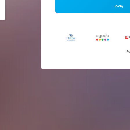
بحث
يد