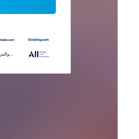
...والمز