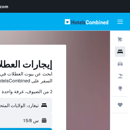
.com
رحلات طيران
فنادق
إيجارات العطل
سيارات
ابحث عن بيوت العطلات في تي
حزم العروض
السفر على HotelsCombined وقارن بينها ووفّر.
استكشاف
2 من الضيوف، غرفة واحدة
رحلات
س 15/8