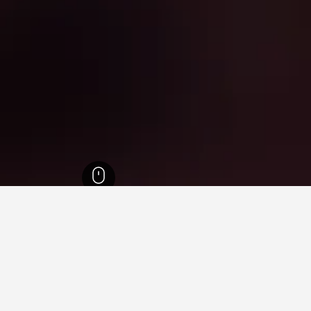
1,006,
ولاية أوريغون
18,125
تيغارد
58
تيغارد
44
ي تيغارد