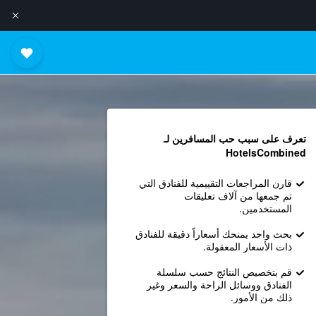
تعرف على سبب حب المسافرين لـ
HotelsCombined
قارن المراجعات التقييمية للفنادق التي
تم جمعها من آلاف تعليقات
المستخدمين.
بحث واحد يمنحك أسعاراً دقيقة للفنادق
ذات الأسعار المعقولة.
قم بتخصيص النتائج حسب سلسلة
الفنادق ووسائل الراحة والسعر وغير
ذلك من الأمور.