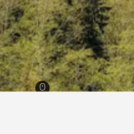
1,006,
ولاية أوريغون
18,125
أستوريا
76
أستوريا
43
يجارات العطلات في أستوريا