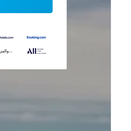
...والمز