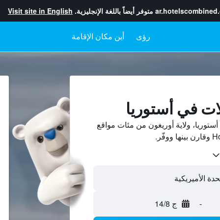
ar.hotelscombined
متوفر أيضاً باللغة الإنجليزية.
Visit site in English
رؤى
أين مكان الإقامة
ات في أستوريا
ستوريا، ولاية أوريغون من مئات مواقع
-
ج 14/8