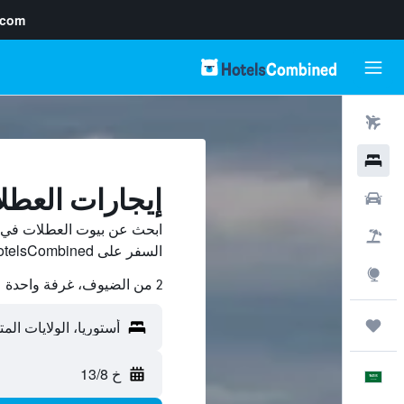
.com
رحلات طيران
فنادق
إيجارات العطل
سيارات
ابحث عن بيوت العطلات في أ
حزم العروض
السفر على HotelsCombined وقارن بينها ووفّر.
استكشاف
2 من الضيوف، غرفة واحدة
رحلات
خ 13/8
العَرَبِيَّة