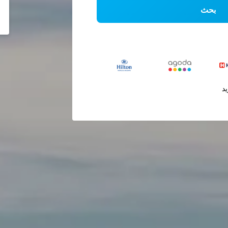
بحث
يد