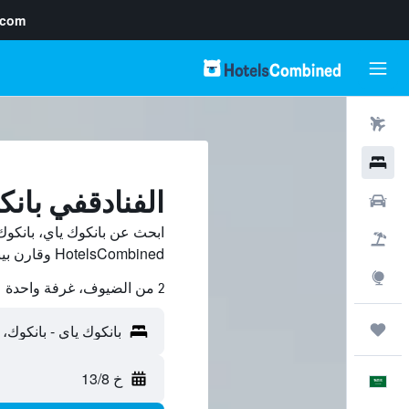
.com
رحلات طيران
فنادق
الفنادقفي بانك
سيارات
ابحث عن بانكوك ياي، بانكو
حزم العروض
HotelsCombined وقارن بينها ووفّر.
استكشاف
2 من الضيوف، غرفة واحدة
رحلات
خ 13/8
العَرَبِيَّة