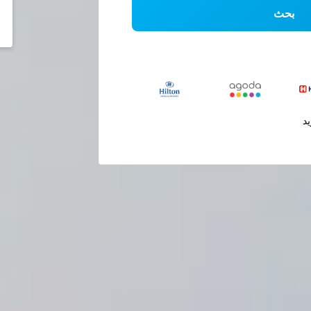
بحث
يد