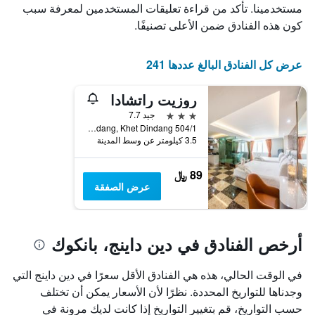
الذي
يعرض
مستخدمينا. تأكد من قراءة تعليقات المستخدمين لمعرفة سبب
عدد
يعرض
كون هذه الفنادق ضمن الأعلى تصنيفًا.
الأيام
متوسط
قبل
سعر
غرفة
الإقامة
عرض كل الفنادق البالغ عددها 241
في
يتضمن
عطلة
المخطط
روزيت راتشادا
نهاية
التالي
1
هذا
3 نجوم
جيد 7.7
محور
الأسبوع
504/1 Asoke-Dindang, Kwang Dindang, Khet Dindang, بانكوك, تايلاند
Y
خلال
3.5 كيلومتر عن وسط المدينة
آخر
الذي
3
يعرض
89 ﷼
أيام
متوسط
عرض الصفقة
سعر
غرفة
أرخص الفنادق في دين داينج، بانكوك
في الوقت الحالي، هذه هي الفنادق الأقل سعرًا في دين داينج التي
وجدناها للتواريخ المحددة. نظرًا لأن الأسعار يمكن أن تختلف
حسب التواريخ، قم بتغيير التواريخ إذا كانت لديك مرونة في