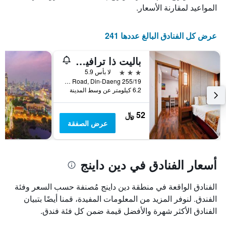
المواعيد لمقارنة الأسعار.
عرض كل الفنادق البالغ عددها 241
باليت ذا ترافيلارز هوتل بانكوك
3 نجوم
لا بأس 5.9
255/19 Ratchadapisek Road, Din-Daeng, بانكوك, تايلاند
6.2 كيلومتر عن وسط المدينة
52 ﷼
عرض الصفقة
أسعار الفنادق في دين داينج
الفنادق الواقعة في منطقة دين داينج مُصنفة حسب السعر وفئة
الفندق. لنوفر المزيد من المعلومات المفيدة، قمنا أيضًا بتبيان
الفنادق الأكثر شهرة والأفضل قيمة ضمن كل فئة فندق.