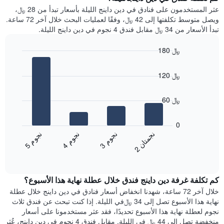
Y
غرفة
عثر المستخدمون على فنادق في دين داينج الليلة بأسعار تبدأ من 28 ﷼،
الذي
كل
ويصل متوسط تكلفتها إلى 42 ﷼، وفقًا لعمليات البحث خلال آخر 72 ساعة.
يعرض
يوم
تبدأ الأسعار من 34 ﷼ مقابل فندق 4 نجوم في دين داينج الليلة.
متوسط
في
سعر
الأسبوع
180 ﷼
غرفة
يتضمن
Bar
المخطط
Chart
graphic.
chart
1
120 ﷼
with
محور
4
X
bars.
60 ﷼
الذي
يعرض
يعرض
أيام
المخطط
0
الأسبوع.
التالي
ن
ن
ن
م
ن
م
ن
م
يتضمن
متوسط
3
ج
و
4
ج
و
5
ج
و
2
ج
م
ت
ا
المخطط
End
سعر
of
التالي
الغرفة
interactive
1
هذه
chart
محور
كم تكلفة غرفة دين داينج فندق خلال عطلة نهاية هذا الأسبوع؟
الليلة
Y
الذي
خلال آخر 72 ساعة، شهدنا انخفاض أسعار فنادق في دين داينج خلال عطلة
الذي
عُثر
نهاية هذا الأسبوع تصل إلى 34 ﷼في الليلة. إذا كنت تبحث عن فندق ثلاث
يعرض
عليه
نجوم لعطلة نهاية هذا الأسبوع تحديدًا، فقد عثر مستخدمونا على أسعار
متوسط
خلال
منخفضة تصل إلى 44 ﷼ في الليلة. مقابل فندق 4 نجوم في دين داينج، عُثر