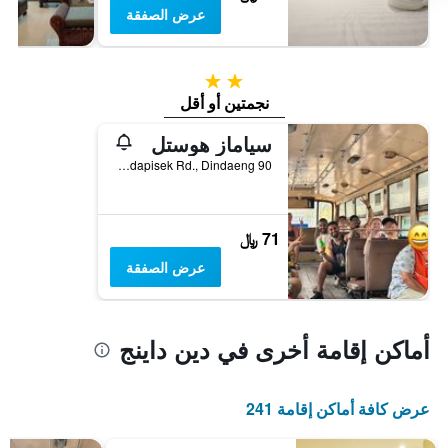
عرض الصفقة
2 نجمتين
نجمتين أو أقل
سياماز هوستل
90 Soi Ratchadapisek 17, Ratchadapisek Rd., Dindaeng, بانكوك, تايلاند
71 ﷼
عرض الصفقة
أماكن إقامة أخرى في دين داينج
عرض كافة أماكن إقامة 241