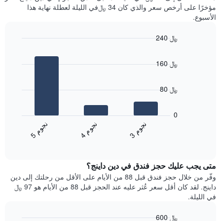
سعر
آخر
مؤخرًا على أرخص سعر والذي كان 34 ﷼في الليلة لعطلة نهاية هذا
غرفة
3
الأسبوع.
أيام
مع
240 ﷼
التصنيف
Bar
حسب
Chart
graphic.
chart
النجوم
160 ﷼
with
يتضمن
3
المخطط
bars.
1
80 ﷼
محور
يعرض
X
المخطط
0
التي
التالي
ن
م
ن
م
ن
م
تعرض
متوسط
4
ج
و
3
ج
و
5
ج
و
فئات
End
سعر
of
الفنادق
الغرفة
interactive
بالنجوم.
خلال
chart
يتضمن
متى يجب عليك حجز فندق في دين داينج؟
عطلة
المخطط
نهاية
وفّر من خلال حجز فندق قبل 88 من الأيام على الأقل من رحلتك إلى دين
1
هذا
داينج. لقد كان أقل سعر عُثر عليه عند الحجز قبل 88 من الأيام هو 97 ﷼
محور
الأسبوع
في الليلة.
Y
الذي
الذي
عُثر
600 ﷼
يعرض