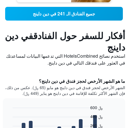
جميع الفنادق الـ 241 في دين داينج
أفكار للسفر حول الفنادقفي دين
داينج
استخدم نصائح HotelsCombined التي تدعمها البيانات لمساعدتك
في العثور على فندقك التالي في دين داينج.
ما هو الشهر الأرخص لحجز فندق في دين داينج؟
الشهر الأرخص لحجز فندق في دين داينج هو مايو (65 ﷼). عكس من ذلك،
فإن الشهر الأكثر تكلفة للإقامة في دين داينج هو يناير (449 ﷼).
600 ﷼
Bar
Chart
400 ﷼
graphic.
chart
with
200 ﷼
12