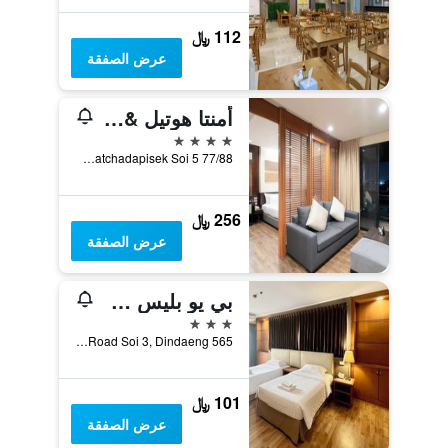
112 ﷼
عرض الصفقة
أمنتا هوتيل & ريزيدنس راتشادا
4 نجوم
77/88 Ratchadapisek Soi 5, بانكوك, تايلاند
256 ﷼
عرض الصفقة
بي يو بليس هوتل
3 نجوم
565 Ratchadapisek Road Soi 3, Dindaeng, بانكوك, تايلاند
101 ﷼
عرض الصفقة