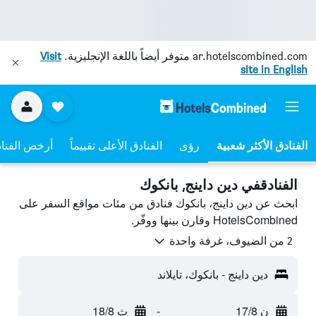
ar.hotelscombined.com
متوفر أيضاً باللغة الإنجليزية.
Visit
site in English
رؤى
الفنادق الأعلى تقييماً
أرخص الفنا
الفنادقفي دين داينج, بانكوك
ابحث عن دين داينج، بانكوك فنادق من مئات مواقع السفر على
HotelsCombined وقارن بينها ووفّر.
2 من الضيوف، غرفة واحدة
دين داينج - بانكوك، تايلاند
ن 17/8
-
ث 18/8