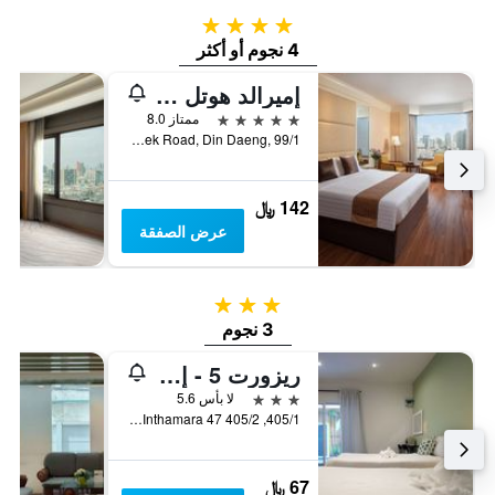
4 نجوم
4 نجوم أو أكثر
إميرالد هوتل بانكوك
5 نجوم
ممتاز 8.0
Ratchadapisek Road, Din Daeng, 99/1, بانكوك, تايلاند
142 ﷼
عرض الصفقة
3 نجوم
3 نجوم
ريزورت 5 - إم آر تي هواي كوانغ
3 نجوم
لا بأس 5.6
405/1, 405/2 Soi Inthamara 47, بانكوك, تايلاند
67 ﷼