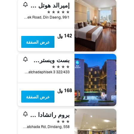
إميرالد هوتل بانكوك
5 نجوم
Ratchadapisek Road, Din Daeng, 99/1, بانكوك, تايلاند
142 ﷼
عرض الصفقة
بست ويسترن راتشادا هوتل
4 نجوم
322/433 Ratchadaphisek 3, بانكوك, تايلاند
168 ﷼
عرض الصفقة
بروم راتشادا ثيلاند كالتورال سنتر هوتل
3 نجوم
Soi Nathong 7, Ratchada Rd, Dindang, 558, بانكوك, تايلاند