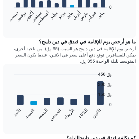
bars.
0
فبراير
مايو
أغسطس
نوفمبر
يناير
أبريل
يوليو
أكتوبر
مارس
يونيو
سبتمبر
ديسمبر
يعرض
المخطط
End
of
التالي
interactive
متوسط
chart
سعر
ما هو أرخص يوم للإقامة في فندق في دين داينج؟
غرفة
أرخص يوم للإقامة في دين داينج هو السبت (65 ﷼). من ناحية أخرى،
كل
يمكن للمسافرين توقع دفع أعلى سعر في الاثنين، عندما يكون السعر
شهر
المتوسط لليلة الواحدة 355 ﷼.
يتضمن
المخطط
450 ﷼
1
Bar
محور
Chart
300 ﷼
graphic.
chart
X
with
الذي
150 ﷼
7
يعرض
bars.
0
الشهور.
الاثنين
الثلاثاء
الأربعاء
الخميس
الجمعة
السبت
الأحد
يتضمن
يعرض
المخطط
المخطط
End
التالي
of
التالي
interactive
1
متوسط
chart
محور
سعر
كم تكلفة فندق في دين داينجالليلة؟