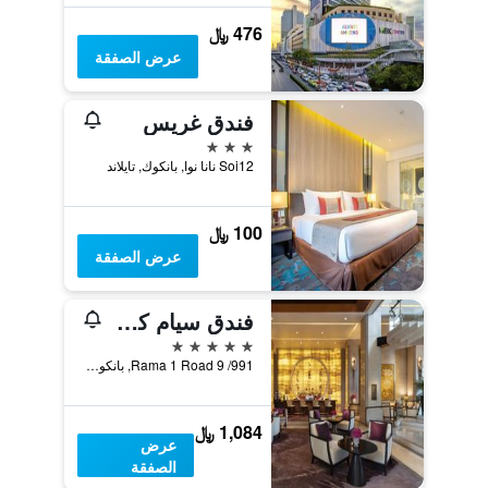
476 ﷼
عرض الصفقة
فندق غريس
3 نجوم
Soi12 نانا نوا, بانكوك, تايلاند
100 ﷼
عرض الصفقة
فندق سيام كمبنسكي بانكوك - معتمد من شا إكسترا بلس
5 نجوم
991/ 9 Rama 1 Road, بانكوك, تايلاند
1,084 ﷼
عرض
الصفقة