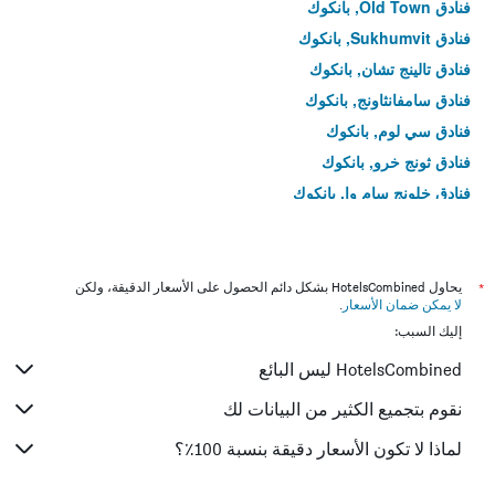
فنادق Old Town, بانكوك
فنادق Sukhumvit, بانكوك
فنادق تالينج تشان, بانكوك
فنادق سامفانثاونج, بانكوك
فنادق سي لوم, بانكوك
فنادق ثونج خرو, بانكوك
فنادق خلونج سام وا, بانكوك
فنادق بوم براب ساترو فاي, بانكوك
فنادق بانج خاي, بانكوك
فنادق رات بورانا, بانكوك
*
يحاول HotelsCombined بشكل دائم الحصول على الأسعار الدقيقة، ولكن
لا يمكن ضمان الأسعار
.
فنادق نونغ خايم, بانكوك
إليك السبب:
فنادق Siam, بانكوك
HotelsCombined ليس البائع
فنادق نونغ تشوك, بانكوك
فنادق ساي ماي, بانكوك
نقوم بتجميع الكثير من البيانات لك
فنادق بانج بون, بانكوك
لماذا لا تكون الأسعار دقيقة بنسبة 100٪؟
فنادق محافظة لات كرابانغ, بانكوك