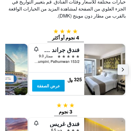
خيارات مختلفة للأسعار وفئات الفنادق. قم بتغيير التواريخ في
الجزء العلوي من الصفحة لمشاهدة المزيد من الخيارات الواقعة
بالقرب من مطار دون موينج (DMK).
4 نجوم
4 نجوم أو أكثر
فندق جراند سنتر بوينت راتشادامري في بانكوك
5 نجوم
ممتاز 9.0
153/2 Soi Mahatlek Luang 1, Ratchadamri Road, Lumpini, Pathumwan, بانكوك, تايلاند
325 ﷼
عرض الصفقة
3 نجوم
3 نجوم
فندق غريس
3 نجوم
جيد 6.5