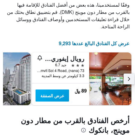
يعرض
وفقًا لمستخدمينا، هذه بعض من أفضل الفنادق للإقامة فيها
عدد
بالقرب من مطار دون موينج (DMK). قم بتضييق نطاق بحثك من
الأيام
خلال قراءة تعليقات المستخدمين وأوصاف الفنادق ووسائل
قبل
الإقامة
الراحة المتاحة.
يتضمن
المخطط
التالي
عرض كل الفنادق البالغ عددها 9,293
1
محور
رويال إيفوري سوكومفيت نانا
Y
الذي
3 نجوم
جيد 6.7
يعرض
73 Sukhumvit Soi 4 Road, (nana), بانكوك, تايلاند
3.3 كيلومتر عن وسط المدينة
متوسط
سعر
غرفة
89 ﷼
عرض الصفقة
أرخص الفنادق بالقرب من مطار دون
موينج، بانكوك