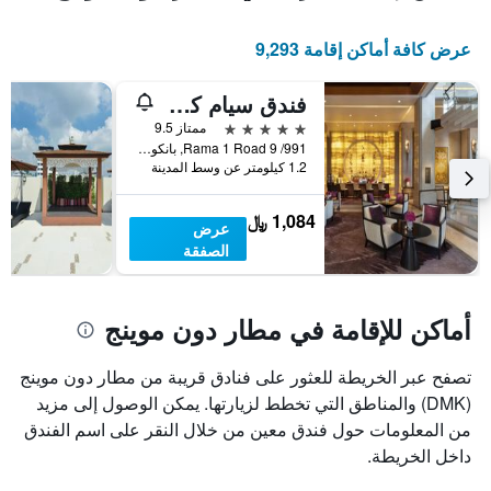
عرض كافة أماكن إقامة 9,293
فندق سيام كمبنسكي بانكوك - معتمد من شا إكسترا بلس
5 نجوم
ممتاز 9.5
991/ 9 Rama 1 Road, بانكوك, تايلاند
1.2 كيلومتر عن وسط المدينة
1,084 ﷼
عرض
الصفقة
أماكن للإقامة في مطار دون موينج
تصفح عبر الخريطة للعثور على فنادق قريبة من مطار دون موينج
(DMK) والمناطق التي تخطط لزيارتها. يمكن الوصول إلى مزيد
من المعلومات حول فندق معين من خلال النقر على اسم الفندق
داخل الخريطة.