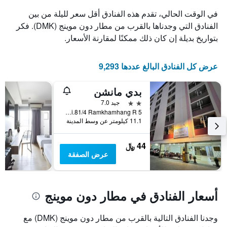
في الوقت الحالي، تقدم هذه الفنادق أقل سعر لليلة من بين
الفنادق التي وجدناها بالقرب من مطار دون موينج (DMK). فكر
بتواريخ بديلة إن كان ذلك ممكنًا لمقارنة الأسعار.
عرض كل الفنادق البالغ عددها 9,293
بدي مانشن
2 نجمتين
جيد 7.0
5 Soi.81/4 Ramkhamhang R., بانكوك, تايلاند
11.1 كيلومتر عن وسط المدينة
44 ﷼
عرض الصفقة
أسعار الفنادق في مطار دون موينج
وجدنا الفنادق التالية بالقرب من مطار دون موينج (DMK) مع