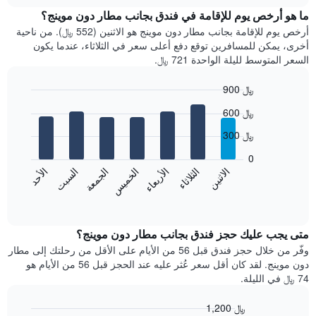
chart
الذي
سعر
ما هو أرخص يوم للإقامة في فندق بجانب مطار دون موينج؟
يعرض
غرفة
أرخص يوم للإقامة بجانب مطار دون موينج هو الاثنين (552 ﷼). من ناحية
فئات
كل
أخرى، يمكن للمسافرين توقع دفع أعلى سعر في الثلاثاء، عندما يكون
الفنادق
شهر
السعر المتوسط لليلة الواحدة 721 ﷼.
بالنجوم.
يتضمن
يتضمن
المخطط
900 ﷼
المخطط
1
1
Bar
محور
Chart
600 ﷼
محور
graphic.
chart
X
with
Y
الذي
300 ﷼
7
الذي
يعرض
bars.
يعرض
0
الشهور.
متوسط
الاثنين
الثلاثاء
الأربعاء
الخميس
الجمعة
السبت
الأحد
يتضمن
يعرض
سعر
المخطط
المخطط
End
الغرفة
التالي
of
التالي
هذه
interactive
1
متوسط
chart
الليلة
محور
سعر
متى يجب عليك حجز فندق بجانب مطار دون موينج؟
الذي
Y
غرفة
وفّر من خلال حجز فندق قبل 56 من الأيام على الأقل من رحلتك إلى مطار
عُثر
الذي
كل
عليه
دون موينج. لقد كان أقل سعر عُثر عليه عند الحجز قبل 56 من الأيام هو
يعرض
يوم
خلال
74 ﷼ في الليلة.
متوسط
في
آخر
سعر
الأسبوع
3
1,200 ﷼
غرفة
يتضمن