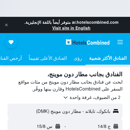
ar.hotelscombined.com
متوفر أيضاً باللغة الإنجليزية.
Visit site in English
رؤى
الفنادق الأعلى تقييماً
أرخص الفنا
الفنادق بجانب مطار دون موينج،
ابحث عن فنادق بجانب مطار دون موينج من مئات مواقع
السفر على HotelsCombined وقارن بينها ووفّر.
2 من الضيوف، غرفة واحدة
بانكوك، تايلاند - مطار دون موينج (DMK)
ج 14/8
-
س 15/8