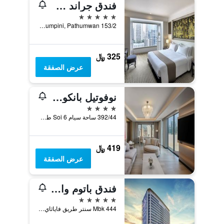
فندق جراند سنتر بوينت راتشادامري في بانكوك
5 نجوم
153/2 Soi Mahatlek Luang 1, Ratchadamri Road, Lumpini, Pathumwan, بانكوك, تايلاند
325 ﷼
عرض الصفقة
نوفوتيل بانكوك أون سيام سكوير
4 نجوم
392/44 ساحة سيام Soi 6 طريق راما I باثوموام, بانكوك, تايلاند
419 ﷼
عرض الصفقة
فندق باتوم وان برنسيس - معتمد من شا إكسترا بلس
5 نجوم
444 Mbk سنتر طريق فاياثاي وينغمي باثوموان, بانكوك, تايلاند