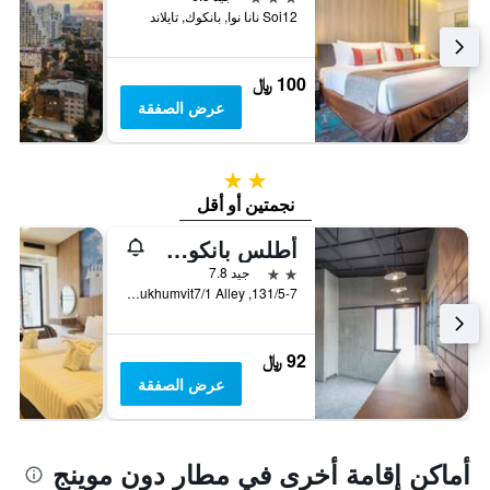
Soi12 نانا نوا, بانكوك, تايلاند
100 ﷼
عرض الصفقة
2 نجمتين
نجمتين أو أقل
أطلس بانكوك هوتل
2 نجمتين
جيد 7.8
131/5-7, Sukhumvit7/1 Alley, بانكوك, تايلاند
92 ﷼
عرض الصفقة
أماكن إقامة أخرى في مطار دون موينج