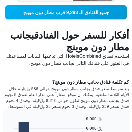
جميع الفنادق الـ 9,293 قرب مطار دون موينج
أفكار للسفر حول الفنادقبجانب
مطار دون موينج
استخدم نصائح HotelsCombined التي تدعمها البيانات لمساعدتك
في العثور على فندقك التالي بجانب مطار دون موينج.
كم تكلفة فنادق بجانب مطار دون موينج؟
بلغ متوسط ​​سعر فندق بجانب مطار دون موينج حوالي 586 ﷼/ليلة خلال
الأيام الثلاثة الماضية. يمكنك أن تتوقع أسعاراً على مدار العام لفندق 5 نجوم
فندق بجانب مطار دون موينج لتكون حوالي 8,210 ﷼/ليلة، وفندق 4 نجوم
فندق بسعر 259 ﷼/ليلة، وفندق 3 نجوم بسعر 25 ﷼/ليلة في المتوسط.
9,000 ﷼
Bar
Chart
6,000 ﷼
graphic.
chart