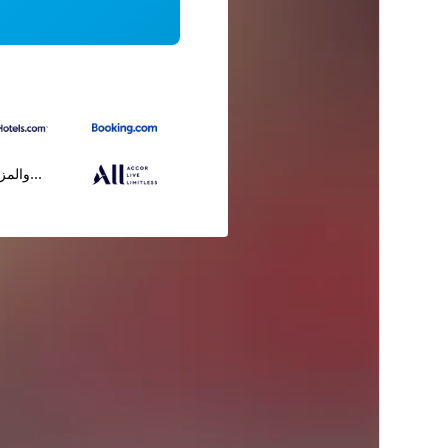
...والمز