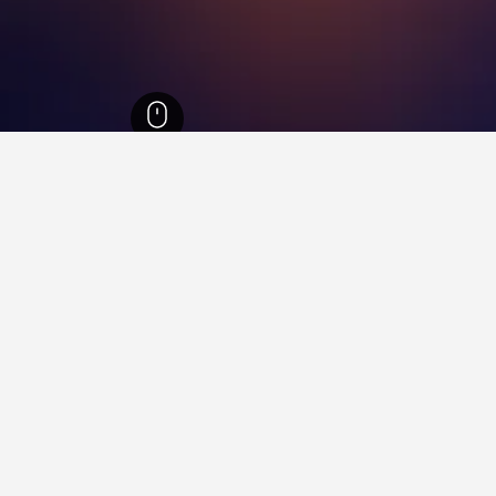
دلوسيا
94,439
مقاطعة الميريا
3,520
بيدار
31
في بيدار
 فيها عند زيارة منطقة أندلوسيا؟