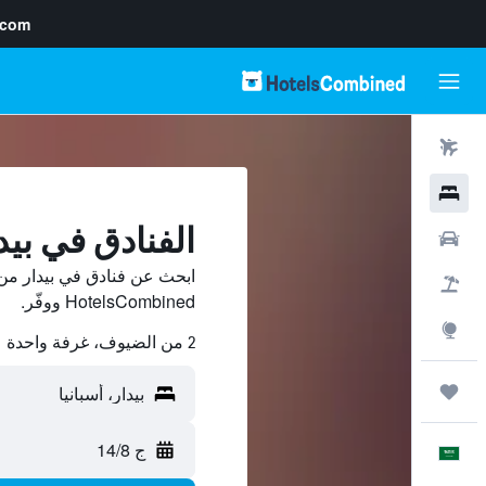
.com
رحلات طيران
فنادق
الفنادق في بيد
سيارات
ابحث عن فنادق في بيدار من 
حزم العروض
HotelsCombined ووفّر.
استكشاف
2 من الضيوف، غرفة واحدة
رحلات
ج 14/8
العَرَبِيَّة