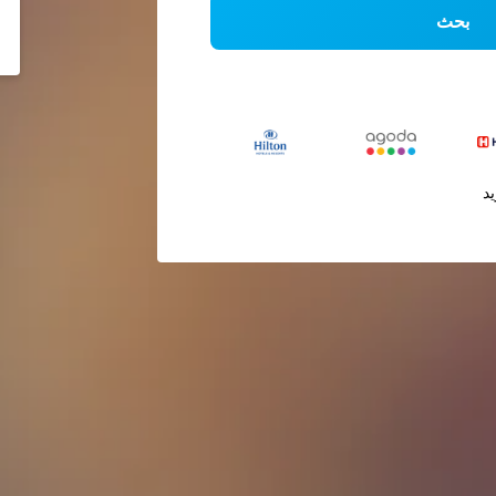
بحث
يد