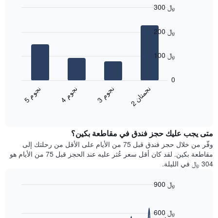
300 ﷼
حسب
النجوم
Bar
Chart
graphic.
يتضمن
chart
200 ﷼
with
المخطط
4
1
bars.
محور
100 ﷼
X
يعرض
التي
المخطط
0
تعرض
التالي
ن
ن
ن
م
ن
م
ن
م
فئات
متوسط
3
ج
و
4
ج
و
5
ج
و
الفنادق
2
ج
م
ت
ا
End
سعر
بالنجوم.
of
الغرفة
interactive
يتضمن
خلال
chart
المخطط
متى يجب عليك حجز فندق في مقاطعة بكين؟
عطلة
1
نهاية
وفّر من خلال حجز فندق قبل 75 من الأيام على الأقل من رحلتك إلى
محور
هذا
مقاطعة بكين. لقد كان أقل سعر عُثر عليه عند الحجز قبل 75 من الأيام هو
Y
الأسبوع
304 ﷼ في الليلة.
الذي
الذي
يعرض
عُثر
متوسط
900 ﷼
عليه
سعر
Line
Chart
خلال
الغرفة
graphic.
chart
آخر
هذه
with
600 ﷼
3