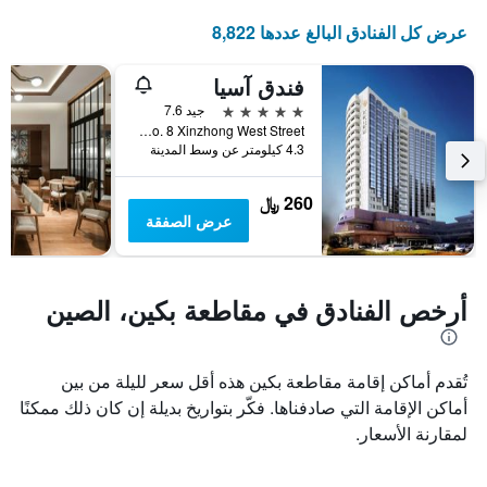
قبل
سعر
غرفة
الإقامة
عرض كل الفنادق البالغ عددها 8,822
في
يتضمن
عطلة
المخطط
فندق آسيا
نهاية
التالي
1
هذا
5 نجوم
جيد 7.6
محور
الأسبوع
No. 8 Xinzhong West Street, بكين, الصين
Y
خلال
4.3 كيلومتر عن وسط المدينة
آخر
الذي
3
يعرض
260 ﷼
أيام
متوسط
عرض الصفقة
سعر
غرفة
أرخص الفنادق في مقاطعة بكين، الصين
تُقدم أماكن إقامة مقاطعة بكين هذه أقل سعر لليلة من بين
أماكن الإقامة التي صادفناها. فكّر بتواريخ بديلة إن كان ذلك ممكنًا
لمقارنة الأسعار.