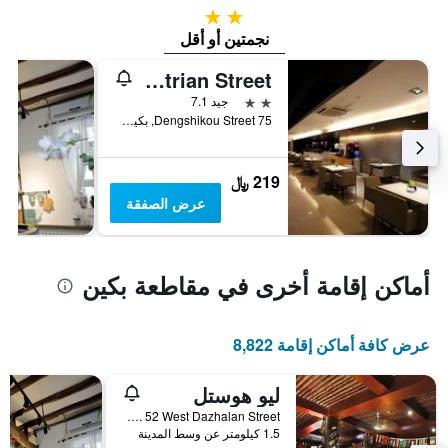
2 نجمتين
نجمتين أو أقل
Jinjiang Inn Beijing Wangfujing Pedestrian Street
2 نجمتين
جيد 7.1
75 Dengshikou Street, بكين, الصين
219 ﷼
عرض الصفقة
أماكن إقامة أخرى في مقاطعة بكين
عرض كافة أماكن إقامة 8,822
ليو هوستل
No. 52 West Dazhalan Street, بكين, الصين
1.5 كيلومتر عن وسط المدينة