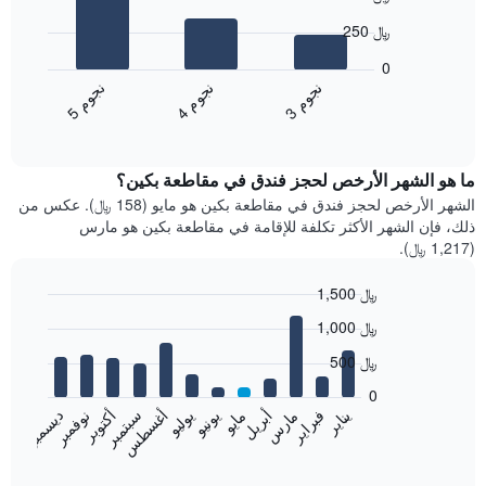
with
250 ﷼
3
bars.
0
ن
م
ن
م
ن
م
يعرض
4
ج
و
3
ج
و
5
ج
و
المخطط
End
of
التالي
interactive
متوسط
chart
سعر
ما هو الشهر الأرخص لحجز فندق في مقاطعة بكين؟
غرفة
الشهر الأرخص لحجز فندق في مقاطعة بكين هو مايو (158 ﷼). عكس من
مزدوجة
ذلك، فإن الشهر الأكثر تكلفة للإقامة في مقاطعة بكين هو مارس
خلال
(1,217 ﷼).
آخر
3
1,500 ﷼
أيام
Bar
مع
Chart
1,000 ﷼
graphic.
chart
التصنيف
with
500 ﷼
حسب
12
النجوم
bars.
0
يتضمن
فبراير
مايو
أغسطس
نوفمبر
يناير
أبريل
يوليو
أكتوبر
مارس
يونيو
سبتمبر
ديسمبر
المخطط
يعرض
1
المخطط
End
محور
of
التالي
interactive
X