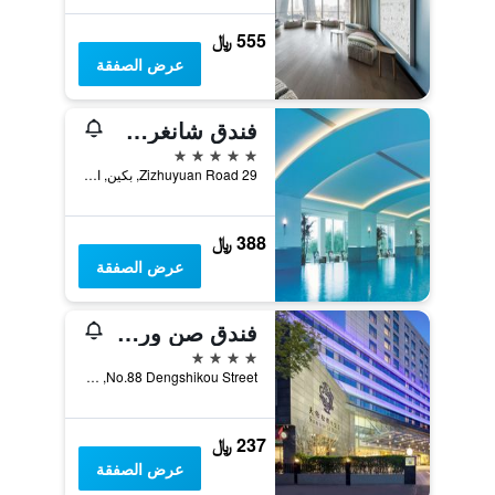
555 ﷼
عرض الصفقة
فندق شانغري-لا بكين
5 نجوم
29 Zizhuyuan Road, بكين, الصين
388 ﷼
عرض الصفقة
فندق صن ورلد وانغفوجينغ
4 نجوم
No.88 Dengshikou Street, بكين, الصين
237 ﷼
عرض الصفقة