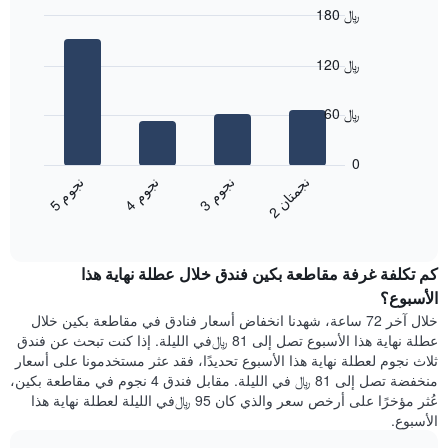
يتضمن
أيام
180 ﷼
المخطط
Bar
1
Chart
graphic.
chart
محور
120 ﷼
with
X
4
الذي
bars.
60 ﷼
يعرض
أيام
يعرض
الأسبوع.
المخطط
0
يتضمن
التالي
ن
ن
ن
م
ن
م
ن
م
المخطط
متوسط
3
ج
و
4
ج
و
5
ج
و
2
ج
م
ت
ا
التالي
End
سعر
1
of
الغرفة
interactive
محور
هذه
chart
Y
كم تكلفة غرفة مقاطعة بكين فندق خلال عطلة نهاية هذا
الليلة
الذي
الذي
الأسبوع؟
يعرض
عُثر
خلال آخر 72 ساعة، شهدنا انخفاض أسعار فنادق في مقاطعة بكين خلال
متوسط
عليه
عطلة نهاية هذا الأسبوع تصل إلى 81 ﷼في الليلة. إذا كنت تبحث عن فندق
سعر
خلال
ثلاث نجوم لعطلة نهاية هذا الأسبوع تحديدًا، فقد عثر مستخدمونا على أسعار
غرفة
آخر
منخفضة تصل إلى 81 ﷼ في الليلة. مقابل فندق 4 نجوم في مقاطعة بكين،
3
عُثر مؤخرًا على أرخص سعر والذي كان 95 ﷼في الليلة لعطلة نهاية هذا
أيام
الأسبوع.
مع
التصنيف