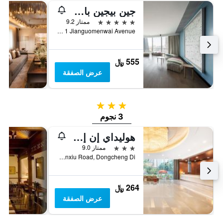
جين بيجين باي شانغريلا
5 نجوم
ممتاز 9.2
No 1 Jianguomenwai Avenue, بكين, الصين
555 ﷼
عرض الصفقة
3 نجوم
3 نجوم
هوليداي إن إكسربس بكين دونغتشيمن
3 نجوم
ممتاز 9.0
No. 1 Chunxiu Road, Dongcheng Di, بكين, الصين
264 ﷼
عرض الصفقة