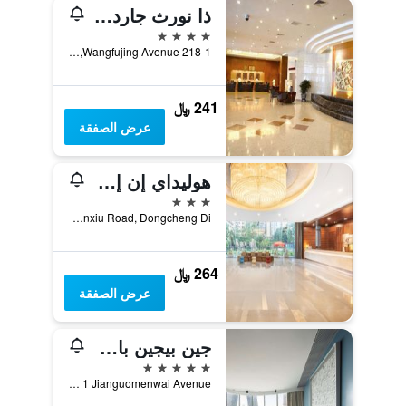
ذا نورث جاردن هوتل بكينج وانج فو جينج
4 نجوم
218-1 Wangfujing Avenue, بكين, الصين
241 ﷼
عرض الصفقة
هوليداي إن إكسربس بكين دونغتشيمن
3 نجوم
No. 1 Chunxiu Road, Dongcheng Di, بكين, الصين
264 ﷼
عرض الصفقة
جين بيجين باي شانغريلا
5 نجوم
No 1 Jianguomenwai Avenue, بكين, الصين