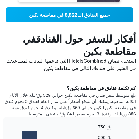
جميع الفنادق الـ 8,822 في مقاطعة بكين
أفكار للسفر حول الفنادقفي
مقاطعة بكين
استخدم نصائح HotelsCombined التي تدعمها البيانات لمساعدتك
في العثور على فندقك التالي في مقاطعة بكين.
كم تكلفة فنادق في مقاطعة بكين؟
بلغ متوسط ​​سعر فندق في مقاطعة بكين حوالي 529 ﷼/ليلة خلال الأيام
الثلاثة الماضية. يمكنك أن تتوقع أسعاراً على مدار العام لفندق 5 نجوم فندق
في مقاطعة بكين لتكون حوالي 669 ﷼/ليلة، وفندق 4 نجوم فندق بسعر
356 ﷼/ليلة، وفندق 3 نجوم بسعر 241 ﷼/ليلة في المتوسط.
750 ﷼
Bar
Chart
500 ﷼
graphic.
chart