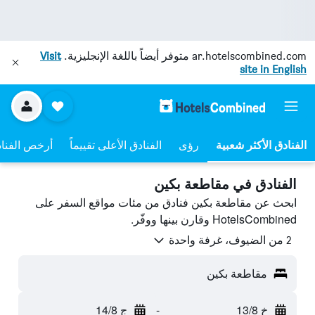
ar.hotelscombined.com
متوفر أيضاً باللغة الإنجليزية.
Visit
site in English
رؤى
الفنادق الأعلى تقييماً
أرخص الفنا
الفنادق في مقاطعة بكين
ابحث عن مقاطعة بكين فنادق من مئات مواقع السفر على
HotelsCombined وقارن بينها ووفّر.
2 من الضيوف، غرفة واحدة
مقاطعة بكين
خ 13/8
-
ج 14/8