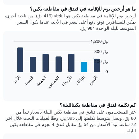
متوسط
chart
الذي
سعر
ما هو أرخص يوم للإقامة في فندق في مقاطعة بكين؟
يعرض
غرفة
أرخص يوم للإقامة في مقاطعة بكين هو الثلاثاء (416 ﷼). من ناحية أخرى،
فئات
كل
يمكن للمسافرين توقع دفع أعلى سعر في الأحد، عندما يكون السعر
الفنادق
شهر
المتوسط لليلة الواحدة 984 ﷼.
بالنجوم.
يتضمن
يتضمن
المخطط
1,200 ﷼
المخطط
1
1
Bar
محور
Chart
800 ﷼
محور
graphic.
chart
X
with
Y
الذي
400 ﷼
7
الذي
يعرض
bars.
يعرض
0
الشهور.
متوسط
الاثنين
الخميس
الأحد
الأربعاء
السبت
الثلاثاء
الجمعة
يتضمن
يعرض
سعر
المخطط
المخطط
End
الغرفة
التالي
of
التالي
هذه
interactive
1
متوسط
chart
الليلة
محور
سعر
كم تكلفة فندق في مقاطعة بكينالليلة؟
الذي
Y
غرفة
عثر المستخدمون على فنادق في مقاطعة بكين الليلة بأسعار تبدأ من
عُثر
الذي
كل
عليه
60 ﷼، ويصل متوسط تكلفتها إلى 395 ﷼، وفقًا لعمليات البحث خلال آخر
يعرض
يوم
خلال
72 ساعة. تبدأ الأسعار من 54 ﷼ مقابل فندق 4 نجوم في مقاطعة بكين
متوسط
في
آخر
الليلة.
سعر
الأسبوع
3
غرفة