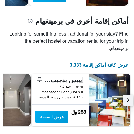
أماكن إقامة أخرى في برمينغهام
Looking for something less traditional for your stay? Find
the perfect hostel or vacation rental for your trip in
برمينغهام.
عرض كافة أماكن إقامة 3,333
إيبيس بدجيت برمنجهام إنترناشيونال آربورت - إن إي سي
2 نجمتين
جيد 7.3
Ambassador Road, Solihull, برمينغهام, المملكة المتحدة
11.8 كيلومتر عن وسط المدينة
258 ﷼
عرض الصفقة