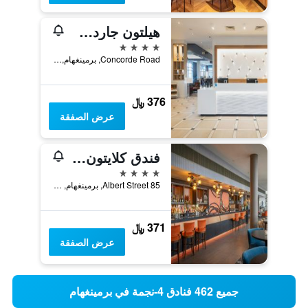
هيلتون جاردن إن بيرمينجهام أيربورت
4 نجوم
Concorde Road, برمينغهام, المملكة المتحدة
376 ﷼
عرض الصفقة
فندق كلايتون بيرمينغهام
4 نجوم
85 Albert Street, برمينغهام, المملكة المتحدة
371 ﷼
عرض الصفقة
جميع 462 فنادق 4-نجمة في برمينغهام