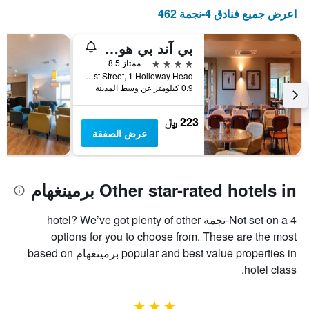
غرفة
الإقامة
اعرض جميع فنادق 4-نجمة 462
في
يتضمن
عطلة
المخطط
بي آند بي هوتل بيرمينغهام سنتر
نهاية
التالي
1
هذا
4 نجوم
ممتاز 8.5
محور
الأسبوع
Ernest Street, 1 Holloway Head, برمينغهام, المملكة المتحدة
Y
خلال
0.9 كيلومتر عن وسط المدينة
آخر
الذي
3
يعرض
223 ﷼
أيام
متوسط
عرض الصفقة
سعر
غرفة
Other star-rated hotels in برمينغهام
Not set on a 4-نجمة hotel? We’ve got plenty of other
options for you to choose from. These are the most
popular and best value properties in برمينغهام based on
hotel class.
3 نجوم