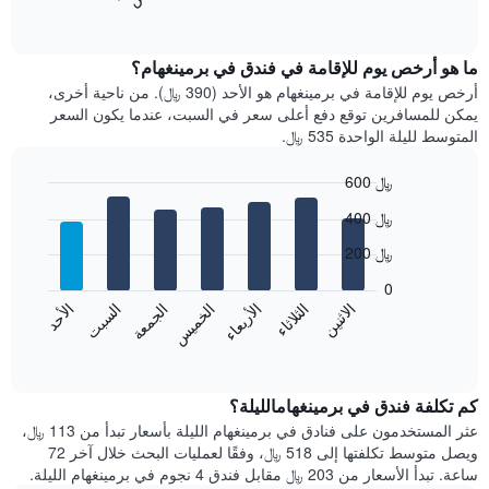
المخطط
End
of
التالي
interactive
متوسط
chart
سعر
ما هو أرخص يوم للإقامة في فندق في برمينغهام؟
غرفة
أرخص يوم للإقامة في برمينغهام هو الأحد (390 ﷼). من ناحية أخرى،
كل
يمكن للمسافرين توقع دفع أعلى سعر في السبت، عندما يكون السعر
شهر
المتوسط لليلة الواحدة 535 ﷼.
يتضمن
المخطط
600 ﷼
1
Bar
محور
Chart
400 ﷼
graphic.
chart
X
with
الذي
200 ﷼
7
يعرض
bars.
0
الشهور.
الاثنين
الثلاثاء
الأربعاء
الخميس
الجمعة
السبت
الأحد
يتضمن
يعرض
المخطط
المخطط
End
التالي
of
التالي
interactive
1
متوسط
chart
محور
سعر
كم تكلفة فندق في برمينغهامالليلة؟
Y
غرفة
عثر المستخدمون على فنادق في برمينغهام الليلة بأسعار تبدأ من 113 ﷼،
الذي
كل
ويصل متوسط تكلفتها إلى 518 ﷼، وفقًا لعمليات البحث خلال آخر 72
يعرض
يوم
ساعة. تبدأ الأسعار من 203 ﷼ مقابل فندق 4 نجوم في برمينغهام الليلة.
متوسط
في