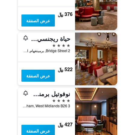
376 ﷼
عرض الصفقة
حياة ريجنسي برمنغهام
4 نجوم
2 Bridge Street, برمينغهام, المملكة المتحدة
522 ﷼
عرض الصفقة
نوفوتيل برمنجهام إيربورت
4 نجوم
Birmingham Airport Birmingham, West Midlands B26 3, برمينغهام, المملكة المتحدة
427 ﷼
عرض الصفقة