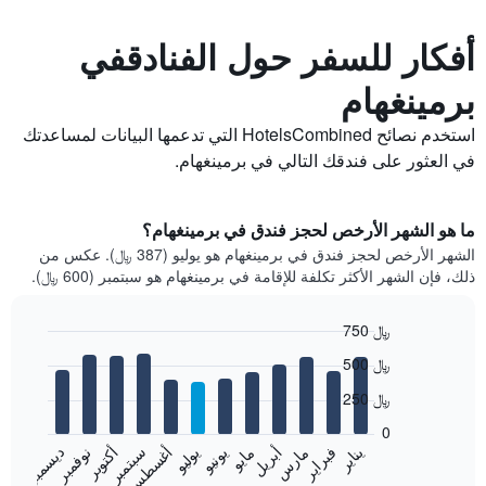
أفكار للسفر حول الفنادقفي
برمينغهام
استخدم نصائح HotelsCombined التي تدعمها البيانات لمساعدتك
في العثور على فندقك التالي في برمينغهام.
ما هو الشهر الأرخص لحجز فندق في برمينغهام؟
الشهر الأرخص لحجز فندق في برمينغهام هو يوليو (387 ﷼). عكس من
ذلك، فإن الشهر الأكثر تكلفة للإقامة في برمينغهام هو سبتمبر (600 ﷼).
750 ﷼
Bar
Chart
500 ﷼
graphic.
chart
with
250 ﷼
12
bars.
0
فبراير
مايو
أغسطس
نوفمبر
يناير
أبريل
يوليو
أكتوبر
مارس
يونيو
سبتمبر
ديسمبر
يعرض