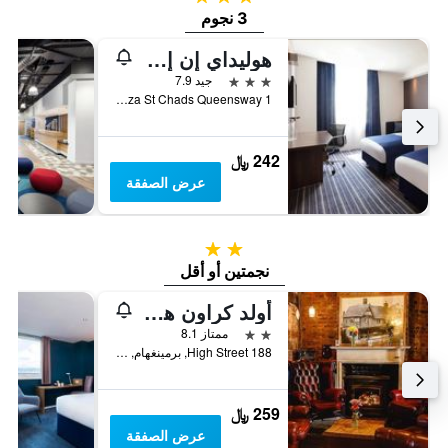
3 نجوم
هوليداي إن إكسبرس ا -برم تي اه ٕم إي بٕس ٕٓ هنت هيول باي آيتش جي
3 نجوم
جيد 7.9
1 Snow Hill Plaza St Chads Queensway, برمينغهام, المملكة المتحدة
242 ﷼
عرض الصفقة
2 نجمتين
نجمتين أو أقل
أولد كراون هوتل
2 نجمتين
ممتاز 8.1
188 High Street, برمينغهام, المملكة المتحدة
259 ﷼
عرض الصفقة