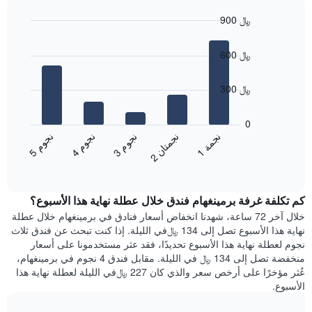
سعر
الأسبوع
900 ﷼
غرفة
يتضمن
Bar
المخطط
Chart
graphic.
chart
1
600 ﷼
with
محور
5
X
bars.
300 ﷼
الذي
يعرض
يعرض
أيام
المخطط
0
الأسبوع.
التالي
ن
م
ن
م
ن
م
ن
ة
ن
ن
يتضمن
متوسط
3
ج
و
4
ج
و
5
ج
و
1
ج
م
2
ج
م
ت
ا
المخطط
End
سعر
of
التالي
الغرفة
interactive
1
هذه
chart
محور
كم تكلفة غرفة برمينغهام فندق خلال عطلة نهاية هذا الأسبوع؟
الليلة
Y
الذي
خلال آخر 72 ساعة، شهدنا انخفاض أسعار فنادق في برمينغهام خلال عطلة
الذي
عُثر
نهاية هذا الأسبوع تصل إلى 134 ﷼في الليلة. إذا كنت تبحث عن فندق ثلاث
يعرض
عليه
نجوم لعطلة نهاية هذا الأسبوع تحديدًا، فقد عثر مستخدمونا على أسعار
متوسط
خلال
منخفضة تصل إلى 134 ﷼ في الليلة. مقابل فندق 4 نجوم في برمينغهام،
سعر
آخر
عُثر مؤخرًا على أرخص سعر والذي كان 227 ﷼في الليلة لعطلة نهاية هذا
غرفة
3
الأسبوع.
أيام
مع