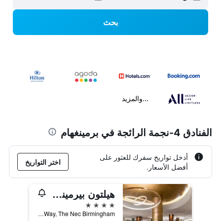
بحث
...والمزيد
الفنادق 4-نجمة الرائجة في برمينغهام
أدخل تواريخ سفرك للعثور على
اختر التواريخ
أفضل الأسعار.
هيلتون بيرمينجهام ميتروبول
4 نجوم
Pendigo Way, The Nec Birmingham, برمينغهام, المملكة المتحدة