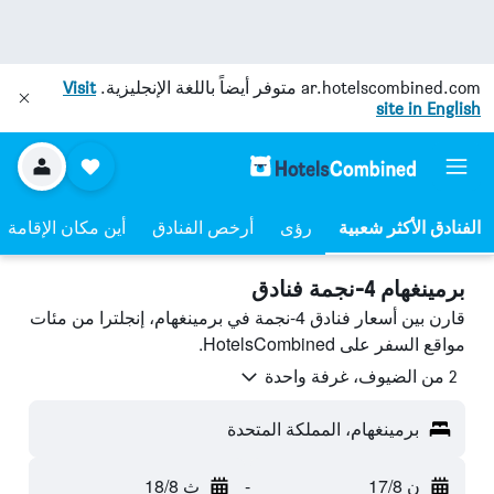
ar.hotelscombined.com
متوفر أيضاً باللغة الإنجليزية.
Visit
site in English
رؤى
أرخص الفنادق
أين مكان الإقامة
برمينغهام 4-نجمة فنادق
قارن بين أسعار فنادق 4-نجمة في برمينغهام، إنجلترا من مئات
مواقع السفر على HotelsCombined.
2 من الضيوف، غرفة واحدة
برمينغهام، المملكة المتحدة
ن 17/8
-
ث 18/8