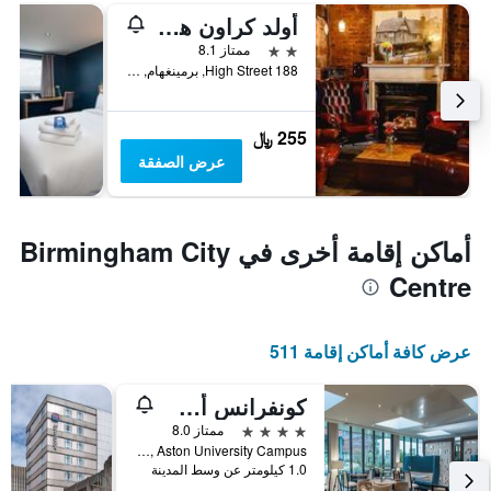
أولد كراون هوتل
2 نجمتين
ممتاز 8.1
188 High Street, برمينغهام, المملكة المتحدة
255 ﷼
عرض الصفقة
أماكن إقامة أخرى في Birmingham City
Centre
عرض كافة أماكن إقامة 511
كونفرانس أستون هوتل - بيرمينغهام سيتي
4 نجوم
ممتاز 8.0
Aston Street, Aston University Campus, برمينغهام, المملكة المتحدة
1.0 كيلومتر عن وسط المدينة