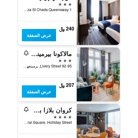
3 نجوم
1 Snow Hill Plaza St Chads Queensway, برمينغهام, المملكة المتحدة
240 ﷼
عرض الصفقة
مالاكونا بيرمينغهام
3 نجوم
92-95 Livery Street, برمينغهام, المملكة المتحدة
207 ﷼
عرض الصفقة
كروان بلازا برمنغهام سيتي
4 نجوم
Central Square, Holliday Street, برمينغهام, المملكة المتحدة