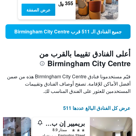
355 ﷼
عرض الصفقة
جميع الفنادق الـ 511 قرب Birmingham City Centre
أعلى الفنادق تقييما بالقرب من
Birmingham City Centre
قيّم مستخدمونا فنادق Birmingham City Centre هذه من ضمن
أفضل الأماكن للإقامة. تصفح أوصاف الفنادق وتقييمات
المستخدمين للعثور على الفندق المناسب لك.
عرض كل الفنادق البالغ عددها 511
بريميير إن بIرميNغهامس سيكس برود ستريت
3 نجوم
ممتاز 8.9
Essington Street, برمينغهام, المملكة المتحدة