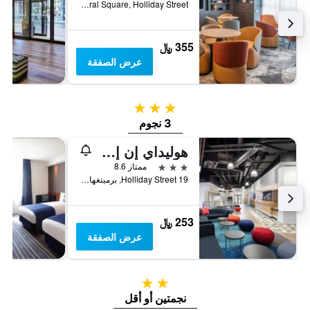
Central Square, Holliday Street, برمينغهام, المملكة المتحدة
355 ﷼
عرض الصفقة
3 نجوم
3 نجوم
هوليداي إن إكسبريس - برمينغهام - سيتي سنتر
3 نجوم
ممتاز 8.6
19 Holliday Street, برمينغهام, المملكة المتحدة
253 ﷼
عرض الصفقة
2 نجمتين
نجمتين أو أقل