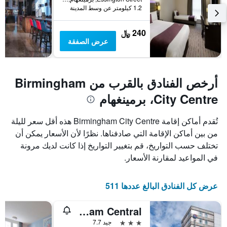
1.2 كيلومتر عن وسط المدينة
240 ﷼
عرض الصفقة
أرخص الفنادق بالقرب من Birmingham
City Centre، برمينغهام
تُقدم أماكن إقامة Birmingham City Centre هذه أقل سعر لليلة
من بين أماكن الإقامة التي صادفناها. نظرًا لأن الأسعار يمكن أن
تختلف حسب التواريخ، قم بتغيير التواريخ إذا كانت لديك مرونة
في المواعيد لمقارنة الأسعار.
عرض كل الفنادق البالغ عددها 511
Travelodge Birmingham Central
3 نجوم
جيد 7.7