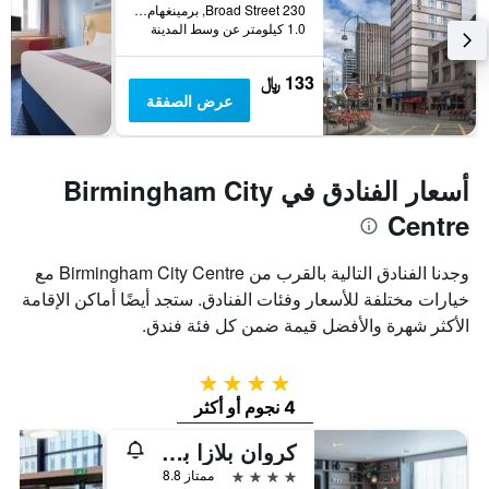
230 Broad Street, برمينغهام, المملكة المتحدة
1.0 كيلومتر عن وسط المدينة
133 ﷼
عرض الصفقة
أسعار الفنادق في Birmingham City
Centre
وجدنا الفنادق التالية بالقرب من Birmingham City Centre مع
خيارات مختلفة للأسعار وفئات الفنادق. ستجد أيضًا أماكن الإقامة
الأكثر شهرة والأفضل قيمة ضمن كل فئة فندق.
4 نجوم
4 نجوم أو أكثر
كروان بلازا برمنغهام سيتي
4 نجوم
ممتاز 8.8