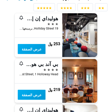
هوليداي إن إكسبريس - برمينغهام - سيتي سنتر
3 نجوم
19 Holliday Street, برمينغهام, المملكة المتحدة
253 ﷼
عرض الصفقة
بي آند بي هوتل بيرمينغهام سنتر
4 نجوم
Ernest Street, 1 Holloway Head, برمينغهام, المملكة المتحدة
219 ﷼
عرض الصفقة
هوليداي إن إكسبرس ا -برم تي اه ٕم إي بٕس ٕٓ هنت هيول باي آيتش جي