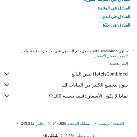
الفنادق في المنامة
الفنادق في لندن
الفنادق في جدّة
الفنادق في القاهرة
*
يحاول HotelsCombined بشكل دائم الحصول على الأسعار الدقيقة، ولكن
لا يمكن ضمان الأسعار
.
إليك السبب:
HotelsCombined ليس البائع
نقوم بتجميع الكثير من البيانات لك
لماذا لا تكون الأسعار دقيقة بنسبة 100٪؟
الصفحة الرئيسية
المملكة المتحدة
314,626
إنجلترا
243,212
غلوسترشاير
2,364
بلوكلي
46