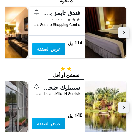
3 نجوم
فندق تايمز بروناي
3 نجوم
جيد 7.6
2nd Floor, Times Square Shopping Centre, باندار سري بيغاون, بروناي دار السلام
114 ﷼
عرض الصفقة
2 نجمتين
نجمتين أو أقل
سيبيلوك جنجل ريزورت
Jalan Rambutan, Mile 14 Sepilok, سانداكان, ماليزيا
140 ﷼
عرض الصفقة