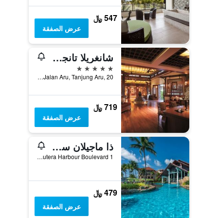
547 ﷼
عرض الصفقة
شانغريلا تانجونغ أرا، كوتا كينابالو
5 نجوم
Jalan Aru, Tanjung Aru, 20, كوتا كينابالو, ماليزيا
719 ﷼
عرض الصفقة
ذا ماجيلان سوتيرا ريزورت
1 Sutera Harbour Boulevard, كوتا كينابالو, ماليزيا
479 ﷼
عرض الصفقة