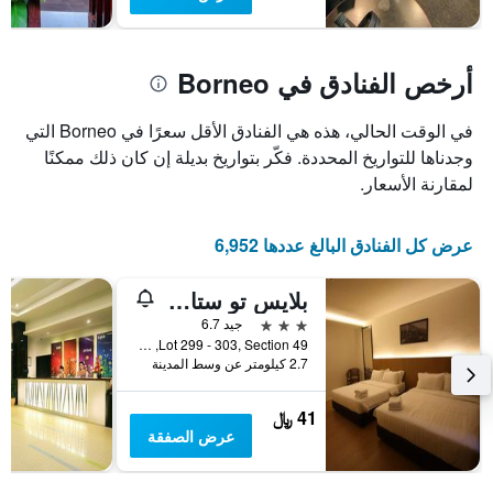
أرخص الفنادق في Borneo
في الوقت الحالي، هذه هي الفنادق الأقل سعرًا في Borneo التي
وجدناها للتواريخ المحددة. فكّر بتواريخ بديلة إن كان ذلك ممكنًا
لمقارنة الأسعار.
عرض كل الفنادق البالغ عددها 6,952
بلايس تو ستاي بزنس هوتل - ووترفرونت
3 نجوم
جيد 6.7
Lot 299 - 303, Section 49, كوتشينغ, ماليزيا
2.7 كيلومتر عن وسط المدينة
41 ﷼
عرض الصفقة