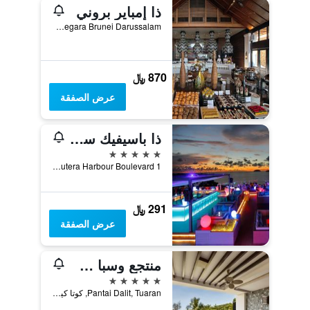
ذا إمباير بروني
Negara Brunei Darussalam, جرودونغ, بروناي دار السلام
870 ﷼
عرض الصفقة
ذا باسيفيك سوتيرا هوتل
5 نجوم
1 Sutera Harbour Boulevard, كوتا كينابالو, ماليزيا
291 ﷼
عرض الصفقة
منتجع وسبا شانغريلا - لا راسا ريا
5 نجوم
Pantai Dalit, Tuaran, كوتا كينابالو, ماليزيا