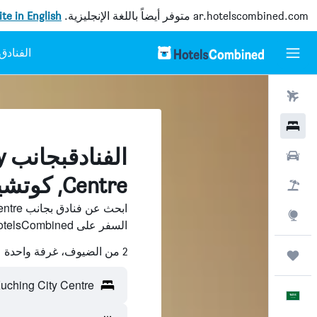
ar.hotelscombined.com
متوفر أيضاً باللغة الإنجليزية.
site in English
رحلات طيران
فنادق
ال
سيارات
Centre, كوتشينغ
حزم العروض
استكشاف
السفر على HotelsCombined وقارن بينها ووفّر.
2 من الضيوف، غرفة واحدة
رحلات
Kuching City Centre - كوتشينغ، ماليز
العَرَبِيَّة