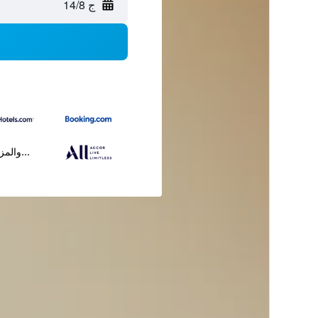
ج 14/8
...والمز