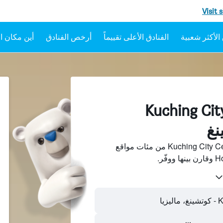
Visit 
الفنادق الأعلى تقييماً
أرخص الفنادق
أين مكان ال
فنادقبجانب Kuching City
ابحث عن فنادق بجانب Kuching City Centre من مئات مواقع
يا