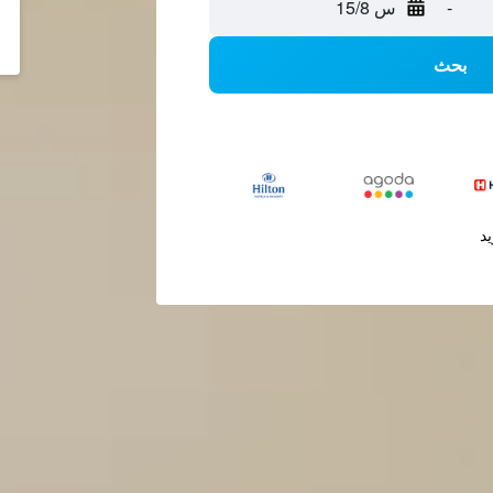
-
س 15/8
بحث
يد