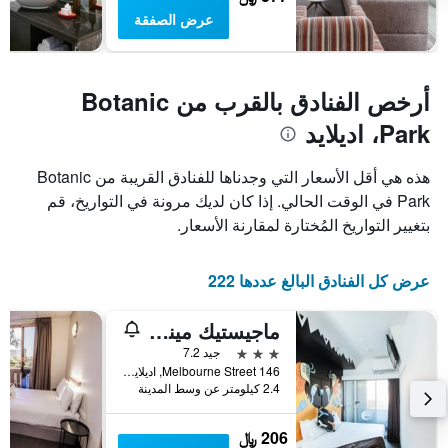
عرض الصفقة
أرخص الفنادق بالقرب من Botanic
Park، اديلايد
هذه هي أقل الأسعار التي وجدناها للفنادق القريبة من Botanic
Park في الوقت الحالي. إذا كان لديك مرونة في التواريخ، قم
بتغيير التواريخ المُختارة لمقارنة الأسعار.
عرض كل الفنادق البالغ عددها 222
ماجيستيك مينيما هوتل
3 نجوم
جيد 7.2
146 Melbourne Street, اديلايد, SA, أستراليا
2.4 كيلومتر عن وسط المدينة
206 ﷼