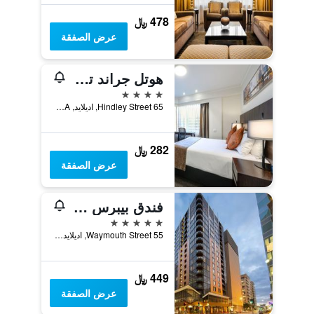
478 ﷼
عرض الصفقة
هوتل جراند تشانسلور أديليد
4 نجوم
65 Hindley Street, اديلايد, SA, أستراليا
282 ﷼
عرض الصفقة
فندق بيبرس ويهماوث
5 نجوم
55 Waymouth Street, اديلايد, SA, أستراليا
449 ﷼
عرض الصفقة