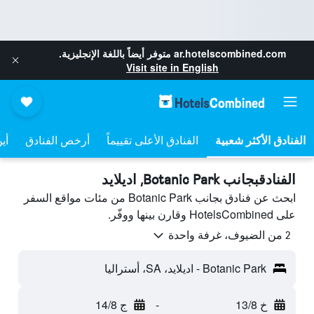
ar.hotelscombined.com
متوفر أيضاً باللغة الإنجليزية.
Visit site in English
الفنادق الأعلى تقييماً
أرخص الفنادق
أي
الفنادقبجانب Botanic Park, اديلايد
ابحث عن فنادق بجانب Botanic Park من مئات مواقع السفر
على HotelsCombined وقارن بينها ووفّر.
2 من الضيوف، غرفة واحدة
Botanic Park - اديلايد، SA، أستراليا
خ 13/8
-
ج 14/8