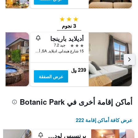
3 نجوم
3 نجوم
أديلايد بارينجا
3 نجوم
جيد 7.2
15 شارع هيندلي, اديلايد, SA, أستراليا
239 ﷼
عرض الصفقة
أماكن إقامة أخرى في Botanic Park
عرض كافة أماكن إقامة 222
برنسيس لودج موتل