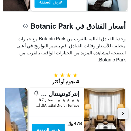
عرض الصفقة
أسعار الفنادق في Botanic Park
وجدنا الفنادق التالية بالقرب من Botanic Park مع خيارات
مختلفة للأسعار وفئات الفنادق. قم بتغيير التواريخ في أعلى
الصفحة لمشاهدة المزيد من الخيارات الواقعة بالقرب من
Botanic Park.
4 نجوم
4 نجوم أو أكثر
إنتركونتيننتال أدليد
5 نجوم
ممتاز 8.7
North Terrace, اديلايد, SA, أستراليا
478 ﷼
عرض الصفقة