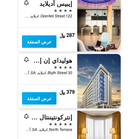
إيبيس أديلايد
4 نجوم
122 Grenfell Street, اديلايد, SA, أستراليا
287 ﷼
عرض الصفقة
هوليداي إن إكسبريس أديلايد سيتي سنتر
4 نجوم
30 Blyth Street, اديلايد, SA, أستراليا
379 ﷼
عرض الصفقة
إنتركونتيننتال أدليد
5 نجوم
North Terrace, اديلايد, SA, أستراليا