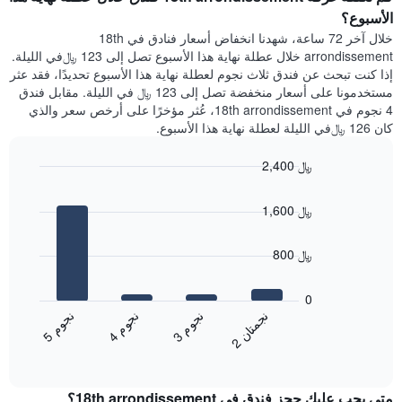
الذي
الذي
الأسبوع؟
يعرض
عُثر
خلال آخر 72 ساعة، شهدنا انخفاض أسعار فنادق في 18th
متوسط
عليه
arrondissement خلال عطلة نهاية هذا الأسبوع تصل إلى 123 ﷼في الليلة.
سعر
خلال
إذا كنت تبحث عن فندق ثلاث نجوم لعطلة نهاية هذا الأسبوع تحديدًا، فقد عثر
غرفة
آخر
مستخدمونا على أسعار منخفضة تصل إلى 123 ﷼ في الليلة. مقابل فندق
3
4 نجوم في 18th arrondissement، عُثر مؤخرًا على أرخص سعر والذي
أيام
كان 126 ﷼في الليلة لعطلة نهاية هذا الأسبوع.
مع
التصنيف
2,400 ﷼
حسب
النجوم
Bar
Chart
graphic.
يتضمن
chart
1,600 ﷼
with
المخطط
4
1
bars.
محور
800 ﷼
X
يعرض
التي
المخطط
0
تعرض
التالي
ن
ن
ن
م
ن
م
ن
م
فئات
متوسط
3
ج
و
4
ج
و
5
ج
و
الفنادق
2
ج
م
ت
ا
End
سعر
بالنجوم.
of
الغرفة
interactive
يتضمن
خلال
chart
المخطط
متى يجب عليك حجز فندق في 18th arrondissement؟
عطلة