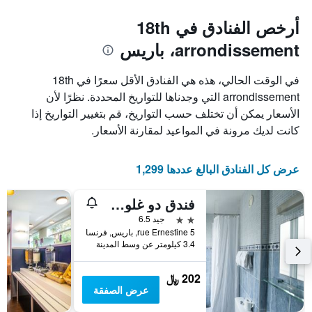
أرخص الفنادق في 18th
arrondissement، باريس
في الوقت الحالي، هذه هي الفنادق الأقل سعرًا في 18th
arrondissement التي وجدناها للتواريخ المحددة. نظرًا لأن
الأسعار يمكن أن تختلف حسب التواريخ، قم بتغيير التواريخ إذا
كانت لديك مرونة في المواعيد لمقارنة الأسعار.
عرض كل الفنادق البالغ عددها 1,299
فندق دو غلوب 18
2 نجمتين
جيد 6.5
5 rue Ernestine, باريس, فرنسا
3.4 كيلومتر عن وسط المدينة
202 ﷼
عرض الصفقة