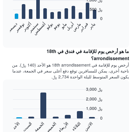
graphic.
chart
with
500 ﷼
12
bars.
0
فبراير
مايو
أغسطس
نوفمبر
يناير
أبريل
يوليو
أكتوبر
مارس
يونيو
سبتمبر
ديسمبر
يعرض
المخطط
End
of
التالي
interactive
متوسط
chart
سعر
ما هو أرخص يوم للإقامة في فندق في 18th
غرفة
arrondissement؟
كل
أرخص يوم للإقامة في 18th arrondissement هو الأحد (140 ﷼). من
شهر
ناحية أخرى، يمكن للمسافرين توقع دفع أعلى سعر في الجمعة، عندما
يتضمن
يكون السعر المتوسط لليلة الواحدة 2,734 ﷼.
المخطط
1
3,000 ﷼
محور
X
Bar
Chart
2,000 ﷼
graphic.
الذي
chart
with
يعرض
1,000 ﷼
7
الشهور.
bars.
يتضمن
0
المخطط
الاثنين
الخميس
الأحد
الأربعاء
السبت
الثلاثاء
الجمعة
يعرض
التالي
المخطط
End