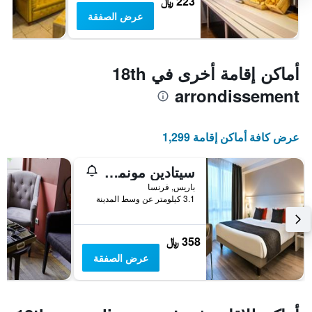
223 ﷼
عرض الصفقة
أماكن إقامة أخرى في 18th
arrondissement
عرض كافة أماكن إقامة 1,299
سيتادين مونمارتر باريس
باريس, فرنسا
3.1 كيلومتر عن وسط المدينة
358 ﷼
عرض الصفقة