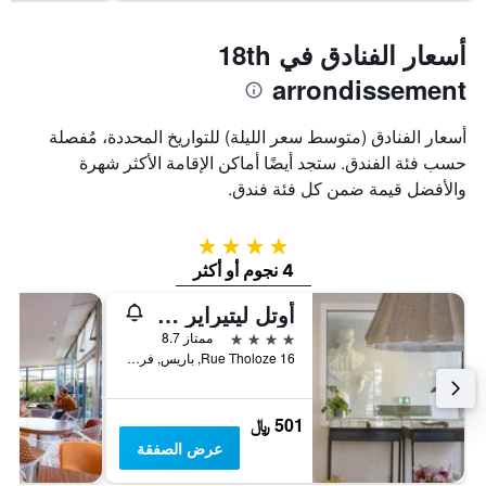
أسعار الفنادق في 18th
arrondissement
أسعار الفنادق (متوسط سعر الليلة) للتواريخ المحددة، مُفصلة
حسب فئة الفندق. ستجد أيضًا أماكن الإقامة الأكثر شهرة
والأفضل قيمة ضمن كل فئة فندق.
4 نجوم
4 نجوم أو أكثر
أوتل ليتيراير مارسيل أيم بي دبليو بريميير كوليكشن
4 نجوم
ممتاز 8.7
16 Rue Tholoze, باريس, فرنسا
501 ﷼
عرض الصفقة