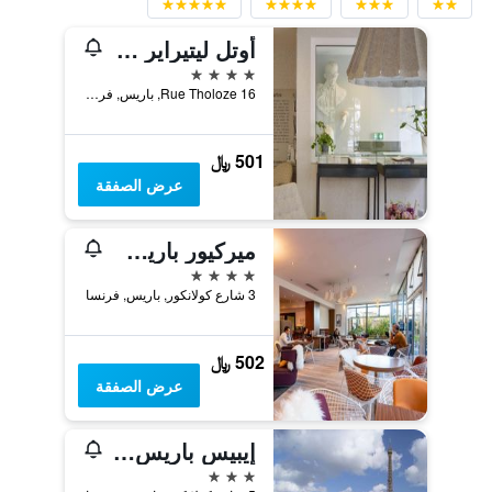
أوتل ليتيراير مارسيل أيم بي دبليو بريميير كوليكشن
4 نجوم
16 Rue Tholoze, باريس, فرنسا
501 ﷼
عرض الصفقة
ميركيور باريس مونمارتر ساكريه كور
4 نجوم
3 شارع كولانكور, باريس, فرنسا
502 ﷼
عرض الصفقة
إيبيس باريس مونتمارتر ساكري كويور
3 نجوم