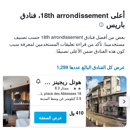
يتضمن
بالنجوم.
يتضمن
المخطط
1
المخطط
أعلى 18th arrondissement، فنادق
1
محور
باريس
X
محور
Y
الذي
الذي
يعرض
بعض من أفضل فنادق 18th arrondissement حسب تصنيف
عدد
يعرض
مستخدمينا. تأكد من قراءة تعليقات المستخدمين لمعرفة سبب
الأيام
متوسط
كون هذه الفنادق ضمن الأعلى تصنيفًا.
قبل
سعر
غرفة
الإقامة
في
يتضمن
عرض كل الفنادق البالغ عددها 1,299
عطلة
المخطط
نهاية
التالي
1
هذا
هوتل ريجينز مونتمارتري
محور
الأسبوع
2 نجمتين
ممتاز 8.3
Y
خلال
18 place des Abbesses, باريس, فرنسا
آخر
الذي
2.9 كيلومتر عن وسط المدينة
3
يعرض
أيام
متوسط
سعر
410 ﷼
غرفة
عرض الصفقة