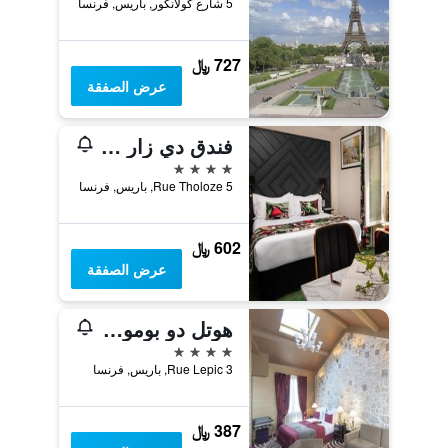
5 شارع كولانكور, باريس, فرنسا
727 ﷼
عرض الصفقة
فندق دي زار مونتمارتر
4 نجوم
5 Rue Tholoze, باريس, فرنسا
602 ﷼
عرض الصفقة
هوتل دو بومونت
4 نجوم
3 Rue Lepic, باريس, فرنسا
387 ﷼