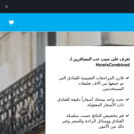
تعرف على سبب حب المسافرين لـ
HotelsCombined
قارن المراجعات التقييمية للفنادق التي
تم جمعها من آلاف تعليقات
المستخدمين.
بحث واحد يمنحك أسعاراً دقيقة للفنادق
ذات الأسعار المعقولة.
قم بتخصيص النتائج حسب سلسلة
الفنادق ووسائل الراحة والسعر وغير
ذلك من الأمور.