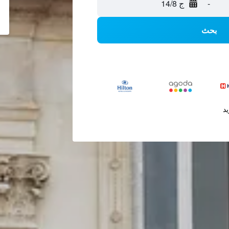
-
ج 14/8
بحث
يد