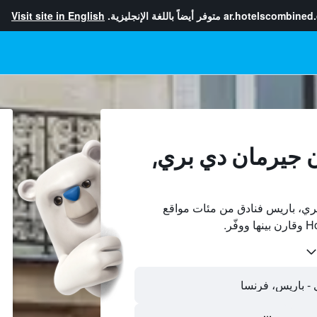
ar.hotelscombined
متوفر أيضاً باللغة الإنجليزية.
Visit site in English
 جيرمان دي بري,
ي، باريس فنادق من مئات مواقع