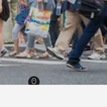
ل دو فرانس
38,017
باريس
20,009
وسط مدينة باريس
سان جيرمان دي بري