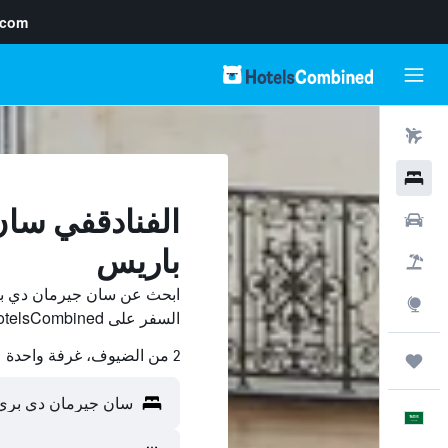
.com
رحلات طيران
فنادق
الفنادقفي سان
سيارات
باريس
حزم العروض
ابحث عن سان جيرمان دي بر
استكشاف
السفر على HotelsCombined وقارن بينها ووفّر.
2 من الضيوف، غرفة واحدة
رحلات
العَرَبِيَّة