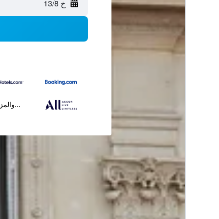
خ 13/8
...والمز