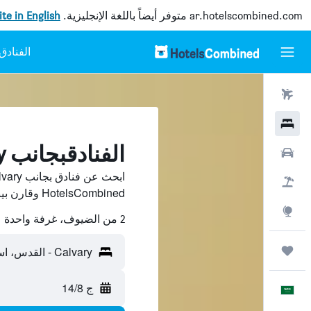
ar.hotelscombined.com
متوفر أيضاً باللغة الإنجليزية.
site in English
رحلات طيران
فنادق
الفنادقبجانب Calvary, القدس
سيارات
حزم العروض
HotelsCombined وقارن بينها ووفّر.
استكشاف
2 من الضيوف، غرفة واحدة
رحلات
Calvary - القدس، اسرائيل
ج 14/8
العَرَبِيَّة