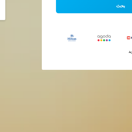
بحث
يد