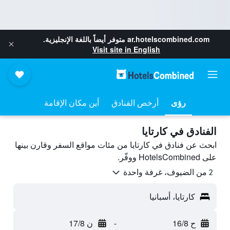
ar.hotelscombined.com
متوفر أيضاً باللغة الإنجليزية.
Visit site in English
رؤى
أرخص الفنادق
أين مكان الإقامة
الفنادق في كارتايا
ابحث عن فنادق في كارتايا من مئات مواقع السفر وقارن بينها
على HotelsCombined ووفّر.
2 من الضيوف، غرفة واحدة
كارتايا، أسبانيا
ح 16/8
-
ن 17/8