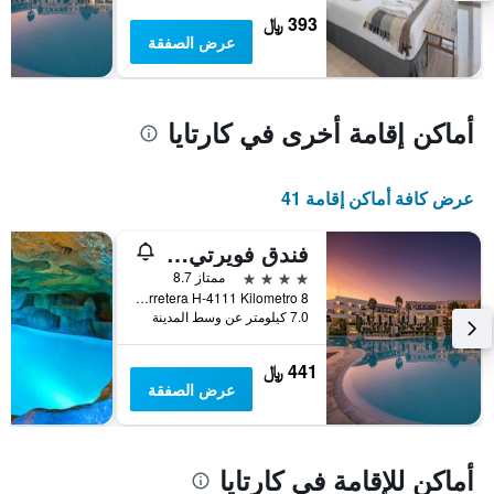
يعرض
393 ﷼
متوسط
عرض الصفقة
سعر
غرفة
أماكن إقامة أخرى في كارتايا
عرض كافة أماكن إقامة 41
فندق فويرتي إل رومبيدو
4 نجوم
ممتاز 8.7
Urbanizacion Marina El Rompido, Carretera H-4111 Kilometro 8, كارتايا, منطقة أندلوسيا, أسبانيا
7.0 كيلومتر عن وسط المدينة
441 ﷼
عرض الصفقة
أماكن للإقامة في كارتايا