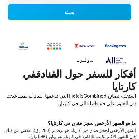
بحث
...والمزيد
أفكار للسفر حول الفنادقفي
كارتايا
استخدم نصائح HotelsCombined التي تدعمها البيانات لمساعدتك
في العثور على فندقك التالي في كارتايا.
ما هو الشهر الأرخص لحجز فندق في كارتايا؟
الشهر الأرخص لحجز فندق في كارتايا هو نوفمبر (283 ﷼). عكس من ذلك،
فإن الشهر الأكثر تكلفة للإقامة في كارتايا هو يوليو (946 ﷼).