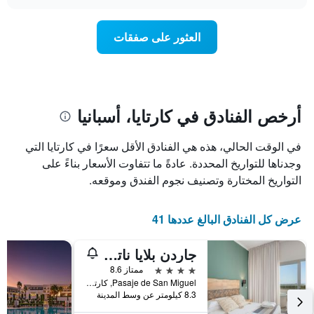
سعر
chart
محور
غرفة
Y
عند
العثور على صفقات
الذي
اقتراب
يعرض
تاريخ
متوسط
الإقامة
سعر
يتضمن
غرفة
المخطط
1
أرخص الفنادق في كارتايا، أسبانيا
محور
X
في الوقت الحالي، هذه هي الفنادق الأقل سعرًا في كارتايا التي
الذي
يعرض
وجدناها للتواريخ المحددة. عادةً ما تتفاوت الأسعار بناءً على
عدد
التواريخ المختارة وتصنيف نجوم الفندق وموقعه.
الأيام
قبل
الإقامة
عرض كل الفنادق البالغ عددها 41
يتضمن
المخطط
جاردن بلايا ناتشرال هوتل آند سبا - للبالغين فقط
التالي
1
4 نجوم
ممتاز 8.6
محور
Pasaje de San Miguel, كارتايا, منطقة أندلوسيا, أسبانيا
Y
8.3 كيلومتر عن وسط المدينة
الذي