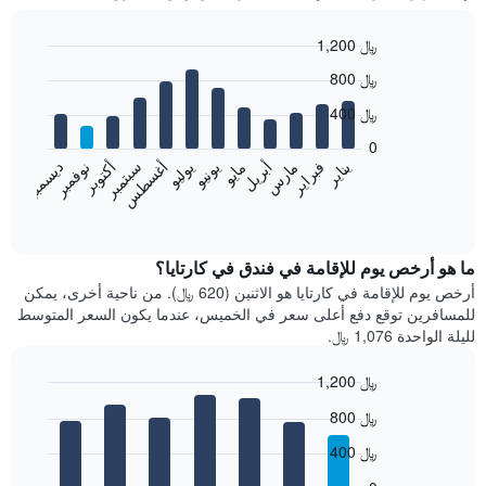
1,200 ﷼
Bar
Chart
800 ﷼
graphic.
chart
with
400 ﷼
12
bars.
0
فبراير
مايو
أغسطس
نوفمبر
يناير
أبريل
يوليو
أكتوبر
مارس
يونيو
سبتمبر
ديسمبر
يعرض
المخطط
End
of
التالي
interactive
متوسط
chart
سعر
ما هو أرخص يوم للإقامة في فندق في كارتايا؟
غرفة
أرخص يوم للإقامة في كارتايا هو الاثنين (620 ﷼). من ناحية أخرى، يمكن
كل
للمسافرين توقع دفع أعلى سعر في الخميس، عندما يكون السعر المتوسط
شهر
لليلة الواحدة 1,076 ﷼.
يتضمن
المخطط
1,200 ﷼
1
Bar
محور
Chart
800 ﷼
graphic.
chart
X
with
الذي
400 ﷼
7
يعرض
bars.