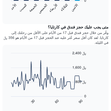
0
الشهور.
الاثنين
الخميس
الأحد
الأربعاء
السبت
الثلاثاء
الجمعة
يتضمن
يعرض
المخطط
المخطط
End
التالي
of
التالي
interactive
1
متوسط
chart
محور
سعر
متى يجب عليك حجز فندق في كارتايا؟
Y
غرفة
وفّر من خلال حجز فندق قبل 17 من الأيام على الأقل من رحلتك إلى
الذي
كل
كارتايا. لقد كان أقل سعر عُثر عليه عند الحجز قبل 17 من الأيام هو 356 ﷼
يعرض
يوم
في الليلة.
متوسط
في
سعر
الأسبوع
2,400 ﷼
غرفة
يتضمن
Line
المخطط
Chart
graphic.
chart
1
with
1,600 ﷼
محور
90
X
data
الذي
points.
800 ﷼
يعرض
أيام
يعرض
الأسبوع.
المخطط
0
يتضمن
التالي
60
90
30
المخطط
كيفية
End
of
التالي
تغير
interactive
1