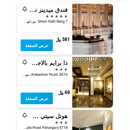
فندق ميدينز نيو دلهي
5 نجوم
7 Sham Nath Marg, نيو دلهي, الهند
381 ﷼
عرض الصفقة
ذا برايم بالاجي ديلوكس آت نيو ديلهي رايلواي ستيشن
3 نجوم
8574, Arakashan Road, نيو دلهي, الهند
69 ﷼
عرض الصفقة
هوتل سيتي ستار
3 نجوم
8718 D.B. Gupta Road Paharganj, نيو دلهي, الهند