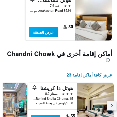
2 نجمتين
جيد 7.6
8524 Arakashan Road, نيو دلهي, الهند
30 ﷼
عرض الصفقة
أماكن إقامة أخرى في Chandni Chowk
عرض كافة أماكن إقامة 23
هوتل ذا كريشنا
3 نجوم
ممتاز 8.2
Arakashan Road, Ram Nagar, Behind Sheila Cinema, 45, نيو دلهي, الهند
3.8 كيلومتر عن وسط المدينة
55 ﷼