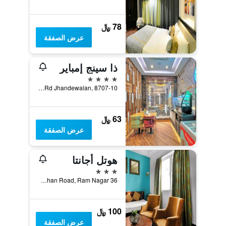
78 ﷼
عرض الصفقة
ذا سينج إمباير
4 نجوم
Desh Bandhu Gupta Rd Jhandewalan, 8707-10, نيو دلهي, الهند
63 ﷼
عرض الصفقة
هوتل أجانتا
3 نجوم
36 Arakashan Road, Ram Nagar, نيو دلهي, الهند
100 ﷼
عرض الصفقة