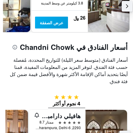
3.8 كيلومتر عن وسط المدينة
26 ﷼
عرض الصفقة
أسعار الفنادق في Chandni Chowk
أسعار الفنادق (متوسط سعر الليلة) للتواريخ المحددة، مُفصلة
حسب فئة الفندق. لنوفر المزيد من المعلومات المفيدة، قمنا
أيضًا بتحديد أماكن الإقامة الأكثر شهرة والأفضل قيمة ضمن كل
فئة فندق.
4 نجوم
4 نجوم أو أكثر
هافيلي دارامبورا آند جولدن هافيلي - ونيسكو أوارديد بوتيك هيريتيدج هوتل
5 نجوم
ممتاز 8.7
2293, Gali Guliyan, Dharampura, Delhi-6, نيو دلهي, الهند