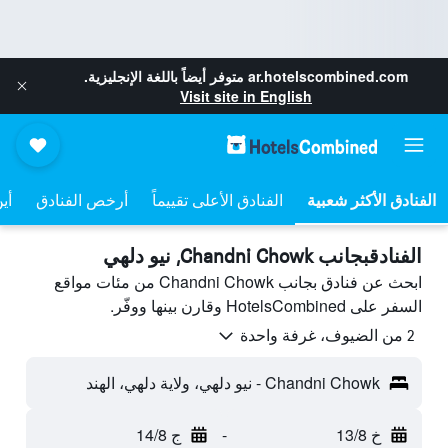
ar.hotelscombined.com
متوفر أيضاً باللغة الإنجليزية.
Visit site in English
الفنادق الأعلى تقييماً
أرخص الفنادق
أي
الفنادقبجانب Chandni Chowk, نيو دلهي
ابحث عن فنادق بجانب Chandni Chowk من مئات مواقع
السفر على HotelsCombined وقارن بينها ووفّر.
2 من الضيوف، غرفة واحدة
Chandni Chowk - نيو دلهي، ولاية دلهي، الهند
خ 13/8
-
ج 14/8