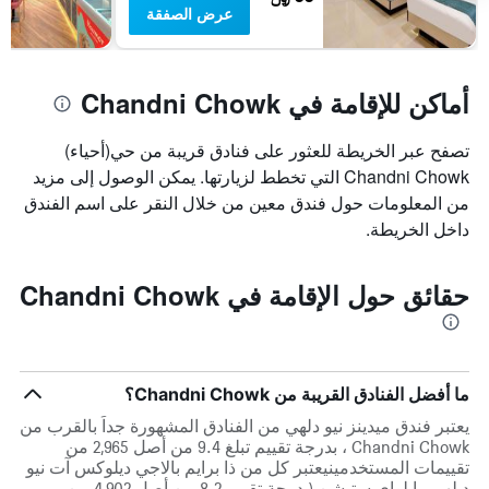
عرض الصفقة
أماكن للإقامة في Chandni Chowk
تصفح عبر الخريطة للعثور على فنادق قريبة من حي(أحياء)
Chandni Chowk التي تخطط لزيارتها. يمكن الوصول إلى مزيد
من المعلومات حول فندق معين من خلال النقر على اسم الفندق
داخل الخريطة.
حقائق حول الإقامة في Chandni Chowk
ما أفضل الفنادق القريبة من Chandni Chowk؟
يعتبر فندق ميدينز نيو دلهي من الفنادق المشهورة جداً بالقرب من
Chandni Chowk ، بدرجة تقييم تبلغ 9.4 من أصل 2,965 من
تقييمات المستخدمينيعتبر كل من ذا برايم بالاجي ديلوكس آت نيو
ديلهي رايلواي ستيشن (بدرجة تقييم 8.2 من أصل 4,902 من