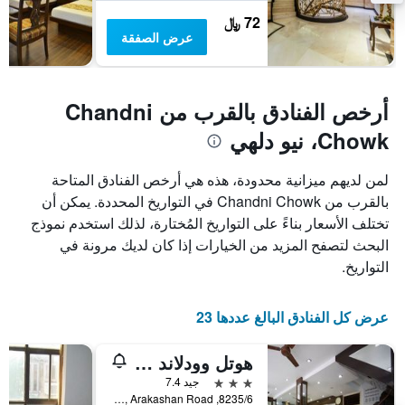
72 ﷼
عرض الصفقة
أرخص الفنادق بالقرب من Chandni
Chowk، نيو دلهي
لمن لديهم ميزانية محدودة، هذه هي أرخص الفنادق المتاحة
بالقرب من Chandni Chowk في التواريخ المحددة. يمكن أن
تختلف الأسعار بناءً على التواريخ المُختارة، لذلك استخدم نموذج
البحث لتصفح المزيد من الخيارات إذا كان لديك مرونة في
التواريخ.
عرض كل الفنادق البالغ عددها 23
هوتل وودلاند ديلوكس
3 نجوم
جيد 7.4
8235/6, Multani Dhanda, Arakashan Road, نيو دلهي, الهند