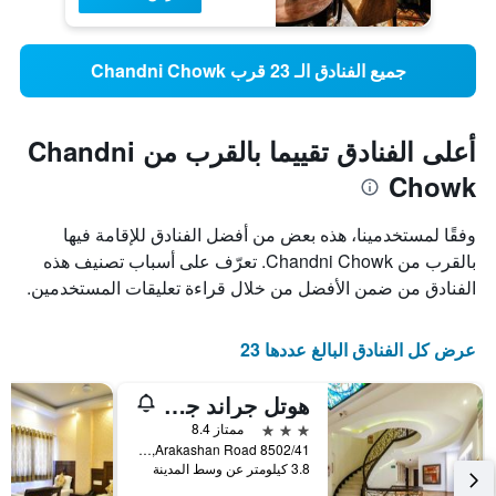
جميع الفنادق الـ 23 قرب Chandni Chowk
أعلى الفنادق تقييما بالقرب من Chandni
Chowk
وفقًا لمستخدمينا، هذه بعض من أفضل الفنادق للإقامة فيها
بالقرب من Chandni Chowk. تعرّف على أسباب تصنيف هذه
الفنادق من ضمن الأفضل من خلال قراءة تعليقات المستخدمين.
عرض كل الفنادق البالغ عددها 23
هوتل جراند جودوين
3 نجوم
ممتاز 8.4
8502/41 Arakashan Road, نيو دلهي, الهند
3.8 كيلومتر عن وسط المدينة