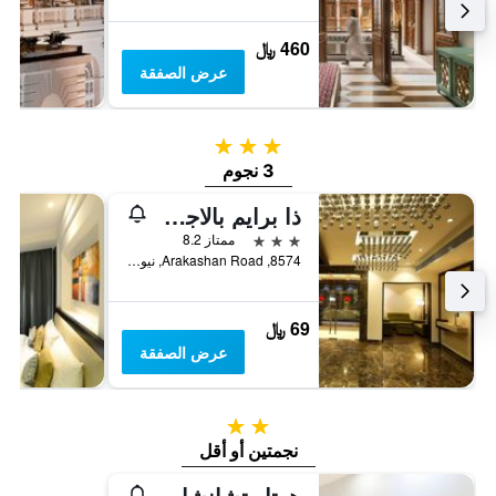
460 ﷼
عرض الصفقة
3 نجوم
3 نجوم
ذا برايم بالاجي ديلوكس آت نيو ديلهي رايلواي ستيشن
3 نجوم
ممتاز 8.2
8574, Arakashan Road, نيو دلهي, الهند
69 ﷼
عرض الصفقة
2 نجمتين
نجمتين أو أقل
هوتل تشانشال كونتننتال