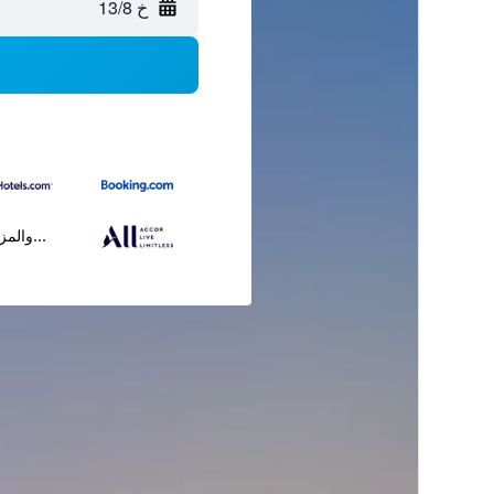
خ 13/8
...والمز