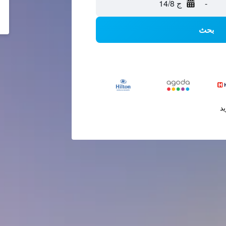
-
ج 14/8
بحث
يد