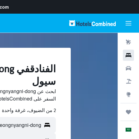
.com
رحلات طيران
فنادق
سيارات
سيول
حزم العروض
استكشاف
السفر على HotelsCombined وقارن بينها ووفّر.
2 من الضيوف، غرفة واحدة
رحلات
العَرَبِيَّة