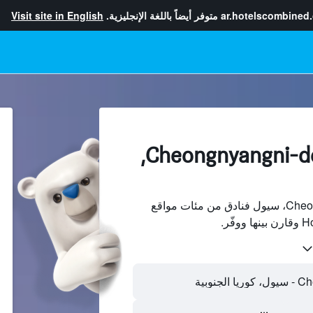
ar.hotelscombined
متوفر أيضاً باللغة الإنجليزية.
Visit site in English
الفنادقفي Cheongnyangni-dong,
ابحث عن Cheongnyangni-dong، سيول فنادق من مئات مواقع