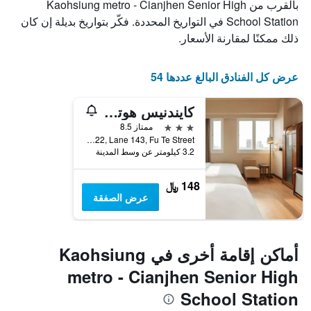
بالقرب من Kaohsiung metro - Cianjhen Senior High
School Station في التواريخ المحددة. فكّر بتواريخ بديلة إن كان
ذلك ممكنًا لمقارنة الأسعار.
عرض كل الفنادق البالغ عددها 54
كايندنيس هوتل وو جيا
3 نجوم
ممتاز 8.5
No. 22, Lane 143, Fu Te Street, مدينة كاوهسيونغ, تايوان
3.2 كيلومتر عن وسط المدينة
148 ﷼
عرض الصفقة
أماكن إقامة أخرى في Kaohsiung
metro - Cianjhen Senior High
School Station