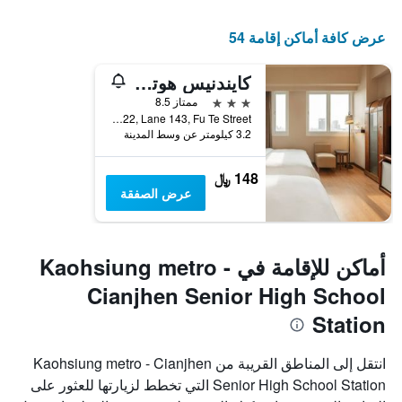
عرض كافة أماكن إقامة 54
كايندنيس هوتل وو جيا
3 نجوم
ممتاز 8.5
No. 22, Lane 143, Fu Te Street, مدينة كاوهسيونغ, تايوان
3.2 كيلومتر عن وسط المدينة
148 ﷼
عرض الصفقة
أماكن للإقامة في Kaohsiung metro -
Cianjhen Senior High School
Station
انتقل إلى المناطق القريبة من Kaohsiung metro - Cianjhen
Senior High School Station التي تخطط لزيارتها للعثور على