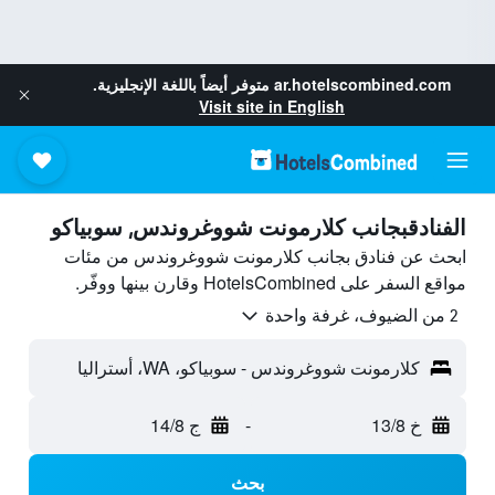
ar.hotelscombined.com
متوفر أيضاً باللغة الإنجليزية.
Visit site in English
الفنادقبجانب كلارمونت شووغروندس, سوبياكو
ابحث عن فنادق بجانب كلارمونت شووغروندس من مئات
مواقع السفر على HotelsCombined وقارن بينها ووفّر.
2 من الضيوف، غرفة واحدة
كلارمونت شووغروندس - سوبياكو، WA، أستراليا
خ 13/8
-
ج 14/8
بحث