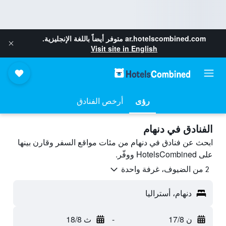
ar.hotelscombined.com
متوفر أيضاً باللغة الإنجليزية.
Visit site in English
رؤى
أرخص الفنادق
الفنادق في دنهام
ابحث عن فنادق في دنهام من مئات مواقع السفر وقارن بينها
على HotelsCombined ووفّر.
2 من الضيوف، غرفة واحدة
دنهام، أستراليا
ن 17/8
-
ث 18/8