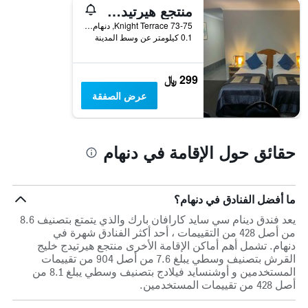
منتجع هيرتيدج خليج القرش
73-75 Knight Terrace, دنهام, WA, أستراليا
0.1 كيلومتر عن وسط المدينة
299 ﷼
عرض الصفقة
حقائق حول الإقامة في دنهام
ما أفضل الفنادق في دنهام؟
يعد فندق دينام سي سايد كارافان بارك والذي يتمتع بتصنيف 8.6
من أصل 428 من التقييمات ، أحد أكثر الفنادق شهرة في
دنهام. تشمل أهم أماكن الإقامة الأخرى منتجع هيرتيدج خليج
القرش بتصنيف وسطي يبلغ 7.6 من أصل 904 من تقييمات
المستخدمين و أوشنسايد فيلادج بتصنيف وسطي يبلغ 8.1 من
أصل 428 من تقييمات المستخدمين.