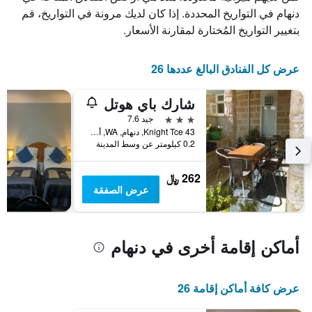
الذي
دنهام في التواريخ المحددة. إذا كان لديك مرونة في التواريخ، قم
يعرض
بتغيير التواريخ المُختارة لمقارنة الأسعار.
أيام
الأسبوع.
يتضمن
عرض كل الفنادق البالغ عددها 26
المخطط
التالي
شارك باي هوتل
1
محور
3 نجوم
جيد 7.6
Y
43 Knight Tce, دنهام, WA, أستراليا
الذي
0.2 كيلومتر عن وسط المدينة
يعرض
متوسط
262 ﷼
سعر
عرض الصفقة
غرفة
أماكن إقامة أخرى في دنهام
عرض كافة أماكن إقامة 26