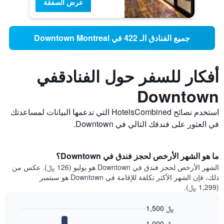
عرض الصفقة
جميع الفنادق الـ 422 في Downtown Montreal
أفكار للسفر حول الفنادقفي
Downtown
استخدم نصائح HotelsCombined التي تدعمها البيانات لمساعدتك
في العثور على فندقك التالي في Downtown.
ما هو الشهر الأرخص لحجز فندق في Downtown؟
الشهر الأرخص لحجز فندق في Downtown هو يوليو (126 ﷼). عكس من
ذلك، فإن الشهر الأكثر تكلفة للإقامة في Downtown هو سبتمبر
(1,299 ﷼).
1,500 ﷼
Bar
Chart
1,000 ﷼