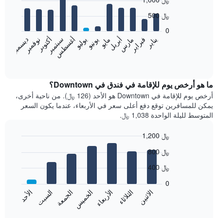
graphic.
chart
with
500 ﷼
12
bars.
0
فبراير
مايو
أغسطس
نوفمبر
يناير
أبريل
يوليو
أكتوبر
مارس
يونيو
سبتمبر
ديسمبر
يعرض
المخطط
End
of
التالي
interactive
متوسط
chart
سعر
ما هو أرخص يوم للإقامة في فندق في Downtown؟
غرفة
أرخص يوم للإقامة في Downtown هو الأحد (126 ﷼). من ناحية أخرى،
كل
يمكن للمسافرين توقع دفع أعلى سعر في الأربعاء، عندما يكون السعر
شهر
المتوسط لليلة الواحدة 1,038 ﷼.
يتضمن
المخطط
1,200 ﷼
1
Bar
محور
Chart
800 ﷼
graphic.
chart
X
with
الذي
400 ﷼
7
يعرض
bars.
0
الشهور.
الاثنين
الخميس
الأحد
الأربعاء
السبت
الثلاثاء
الجمعة
يتضمن
يعرض
المخطط
المخطط
End
التالي
of
التالي