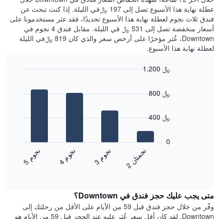
يعرض
عليه
عطلة نهاية هذا الأسبوع تصل إلى 197 ﷼في الليلة. إذا كنت تبحث عن
متوسط
خلال
فندق ثلاث نجوم لعطلة نهاية هذا الأسبوع تحديدًا، فقد عثر مستخدمونا على
سعر
آخر
أسعار منخفضة تصل إلى 531 ﷼ في الليلة. مقابل فندق 4 نجوم في
غرفة
3
Downtown، عُثر مؤخرًا على أرخص سعر والذي كان 819 ﷼في الليلة
أيام
لعطلة نهاية هذا الأسبوع.
مع
التصنيف
1,200 ﷼
حسب
النجوم
Bar
Chart
graphic.
يتضمن
chart
800 ﷼
with
المخطط
4
1
bars.
محور
400 ﷼
X
يعرض
التي
المخطط
0
تعرض
التالي
ن
ن
ن
م
ن
م
ن
م
فئات
متوسط
3
ج
و
4
ج
و
5
ج
و
الفنادق
2
ج
م
ت
ا
End
سعر
بالنجوم.
of
الغرفة
interactive
يتضمن
خلال
chart
المخطط
متى يجب عليك حجز فندق في Downtown؟
عطلة
1
نهاية
وفّر من خلال حجز فندق قبل 59 من الأيام على الأقل من رحلتك إلى
محور
هذا
Downtown. لقد كان أقل سعر عُثر عليه عند الحجز قبل 59 من الأيام هو
Y