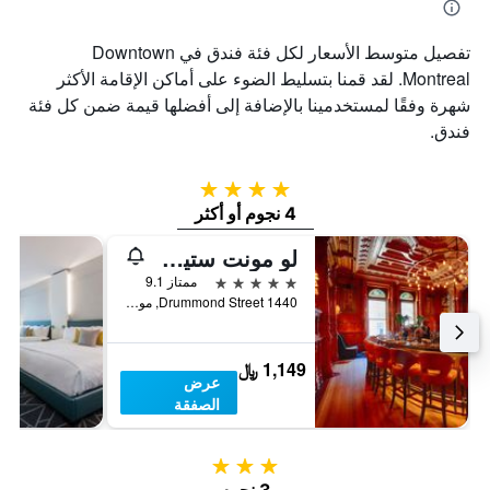
تفصيل متوسط الأسعار لكل فئة فندق في Downtown
Montreal. لقد قمنا بتسليط الضوء على أماكن الإقامة الأكثر
شهرة وفقًا لمستخدمينا بالإضافة إلى أفضلها قيمة ضمن كل فئة
فندق.
4 نجوم
4 نجوم أو أكثر
لو مونت ستيفين
5 نجوم
ممتاز 9.1
1440 Drummond Street, مونترال, QC, كندا
1,149 ﷼
عرض
الصفقة
3 نجوم