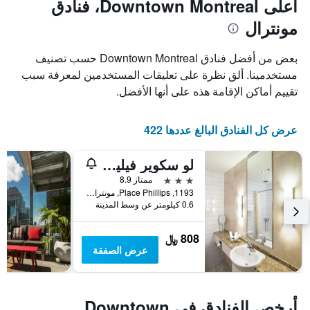
أعلى Downtown Montreal، فنادق
1
محور
مونترال
X
محور
Y
الذي
الذي
يعرض
بعض من أفضل فنادق Downtown Montreal حسب تصنيف
عدد
يعرض
مستخدمينا. ألق نظرة على تعليقات المستخدمين لمعرفة سبب
الأيام
متوسط
تقييم أماكن الإقامة هذه على أنها الأفضل.
قبل
سعر
غرفة
الإقامة
في
يتضمن
عرض كل الفنادق البالغ عددها 422
عطلة
المخطط
نهاية
التالي
1
هذا
لو سكوير فيليبس هوتل آند سويتس
محور
الأسبوع
3 نجوم
ممتاز 8.9
Y
خلال
1193, Place Phillips, مونترال, QC, كندا
آخر
الذي
0.6 كيلومتر عن وسط المدينة
3
يعرض
أيام
متوسط
سعر
808 ﷼
غرفة
عرض الصفقة
أرخص الفنادق في Downtown