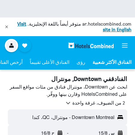
ar.hotelscombined.com
متوفر أيضاً باللغة الإنجليزية.
Visit
site in English
رؤى
الفنادق الأعلى تقييماً
أرخص الفنا
الفنادقفي Downtown, مونترال
ابحث عن Downtown، مونترال فنادق من مئات مواقع السفر
على HotelsCombined وقارن بينها ووفّر.
2 من الضيوف، غرفة واحدة
Downtown Montreal - مونترال، QC، كندا
س 15/8
-
ح 16/8