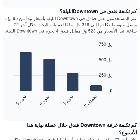
interactive
1
متوسط
chart
محور
سعر
كم تكلفة فندق في Downtownالليلة؟
Y
غرفة
عثر المستخدمون على فنادق في Downtown الليلة بأسعار تبدأ من 95 ﷼،
الذي
كل
ويصل متوسط تكلفتها إلى 319 ﷼، وفقًا لعمليات البحث خلال آخر 72
يعرض
يوم
ساعة. تبدأ الأسعار من 523 ﷼ مقابل فندق 4 نجوم في Downtown الليلة.
متوسط
في
سعر
الأسبوع
750 ﷼
غرفة
يتضمن
Bar
المخطط
Chart
graphic.
chart
1
500 ﷼
with
محور
4
X
bars.
250 ﷼
الذي
يعرض
يعرض
أيام
المخطط
0
الأسبوع.
التالي
ن
ن
ن
م
ن
م
ن
م
يتضمن
متوسط
3
ج
و
4
ج
و
5
ج
و
2
ج
م
ت
ا
المخطط
End
سعر
of
التالي
الغرفة
interactive
1
هذه
chart
محور
كم تكلفة غرفة Downtown فندق خلال عطلة نهاية هذا
الليلة
Y
الذي
الأسبوع؟
الذي
عُثر
خلال آخر 72 ساعة، شهدنا انخفاض أسعار فنادق في Downtown خلال