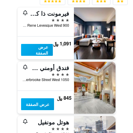
فيرمونت ذا كوين إليزابيت
4 نجوم
900 Boulevard Rene Levesque West, مونترال, QC, كندا
1,091 ﷼
عرض
الصفقة
فندق أومني مونت-رويال
4 نجوم
1050 Sherbrooke Street West, مونترال, QC, كندا
845 ﷼
عرض الصفقة
هوتل مونفيل
4 نجوم