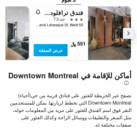
3 نجوم
فندق ترافلودج مونتريال سنتر
3 نجوم
جيد 7.3
50 René-Lévesque St. West, مونترال, QC, كندا
551 ﷼
عرض الصفقة
أماكن للإقامة في Downtown Montreal
تصفح عبر الخريطة للعثور على فنادق قريبة من حي(أحياء)
Downtown Montreal التي تخطط لزيارتها. يمكن للمستخدمين
النقر فوق اسم الفندق للعثور على مزيد من المعلومات حوله،
مثل السعر والتعليقات ووسائل الراحة وكذلك العثور على
صفقات مختلفة له.