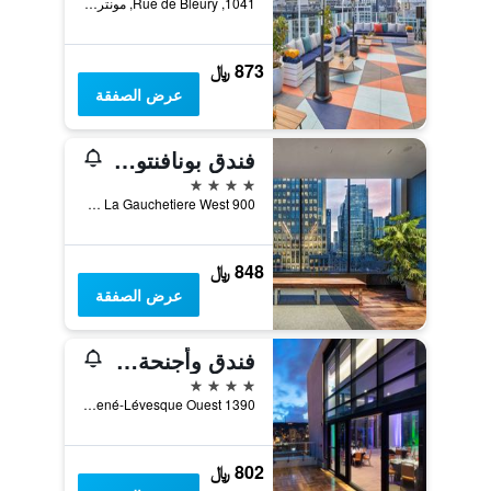
1041, Rue de Bleury, مونترال, QC, كندا
873 ﷼
عرض الصفقة
فندق بونافنتور مونتريال
4 نجوم
900 Rue De La Gauchetiere West, مونترال, QC, كندا
848 ﷼
عرض الصفقة
فندق وأجنحة هوليداي إن - مونتريال سينتر-فيل أويست
4 نجوم
1390 Boulevard René-Lévesque Ouest, مونترال, QC, كندا
802 ﷼