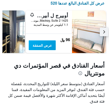
عرض كل الفنادق البالغ عددها 520
أوبيرج ل أبيرو - هوستل
1425 Mackay, Suite 2, مونترال, QC, كندا
1.1 كيلومتر عن وسط المدينة
96 ﷼
عرض الصفقة
أسعار الفنادق في قصر المؤتمرات دي
مونتريال
أسعار الفنادق (متوسط سعر الليلة) للتواريخ المحددة، مُفصلة
حسب فئة الفندق. لنوفر المزيد من المعلومات المفيدة، قمنا
أيضًا بتحديد أماكن الإقامة الأكثر شهرة والأفضل قيمة ضمن كل
فئة فندق.