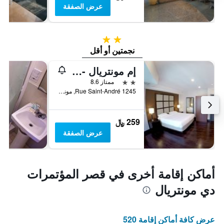
عرض الصفقة
2 نجمتين
نجمتين أو أقل
إم مونتريال - هوستل
2 نجمتين
ممتاز 8.6
1245 Rue Saint-André, مونترال, QC, كندا
259 ﷼
عرض الصفقة
أماكن إقامة أخرى في قصر المؤتمرات
دي مونتريال
عرض كافة أماكن إقامة 520