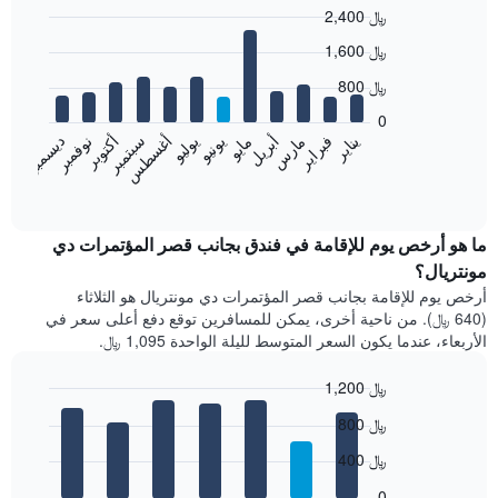
2,400 ﷼
Bar
Chart
1,600 ﷼
graphic.
chart
with
800 ﷼
12
bars.
0
فبراير
مايو
أغسطس
نوفمبر
يناير
أبريل
يوليو
أكتوبر
مارس
يونيو
سبتمبر
ديسمبر
يعرض
المخطط
End
of
التالي
interactive
متوسط
chart
سعر
ما هو أرخص يوم للإقامة في فندق بجانب قصر المؤتمرات دي
غرفة
مونتريال؟
كل
أرخص يوم للإقامة بجانب قصر المؤتمرات دي مونتريال هو الثلاثاء
شهر
(640 ﷼). من ناحية أخرى، يمكن للمسافرين توقع دفع أعلى سعر في
يتضمن
الأربعاء، عندما يكون السعر المتوسط لليلة الواحدة 1,095 ﷼.
المخطط
1
1,200 ﷼
محور
X
Bar
Chart
800 ﷼
graphic.
الذي
chart
with
يعرض
400 ﷼
7
الشهور.
bars.
يتضمن
0