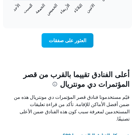
المخطط
الاثنين
الخميس
الأحد
الأربعاء
السبت
الثلاثاء
الجمعة
يعرض
التالي
المخطط
End
1
of
التالي
محور
interactive
متوسط
chart
Y
سعر
الذي
غرفة
يعرض
العثور على صفقات
كل
متوسط
يوم
سعر
في
غرفة
الأسبوع
يتضمن
المخطط
أعلى الفنادق تقييما بالقرب من قصر
1
المؤتمرات دي مونتريال
محور
X
الذي
قيّم مستخدمونا فنادق قصر المؤتمرات دي مونتريال هذه من
يعرض
ضمن أفضل الأماكن للإقامة. تأكد من قراءة تعليقات
أيام
المستخدمين لمعرفة سبب كون هذه الفنادق ضمن الأعلى
الأسبوع.
يتضمن
تصنيفًا.
المخطط
التالي
1