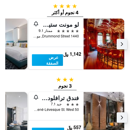
4 نجوم
4 نجوم أو أكثر
لو مونت ستيفين
5 نجوم
ممتاز 9.1
1440 Drummond Street, مونترال, QC, كندا
1,142 ﷼
عرض
الصفقة
3 نجوم
3 نجوم
فندق ترافلودج مونتريال سنتر
3 نجوم
جيد 7.1
50 René-Lévesque St. West, مونترال, QC, كندا
557 ﷼