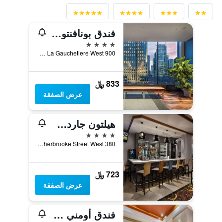
فندق بونافنتور مونتريال
4 نجوم
900 Rue De La Gauchetiere West, مونترال, QC, كندا
833 ﷼
عرض الصفقة
هيلتون جاردن إن مونتريال سينتر-فيل
4 نجوم
380 Sherbrooke Street West, مونترال, QC, كندا
723 ﷼
عرض الصفقة
فندق أومني مونت-رويال