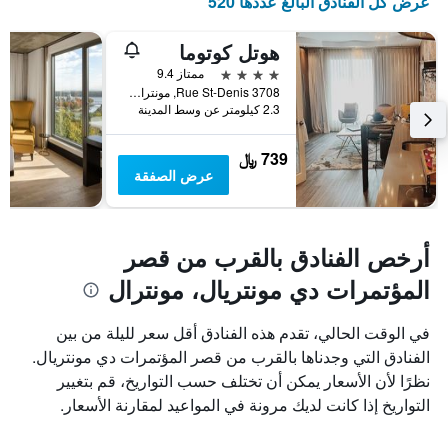
عرض كل الفنادق البالغ عددها 520
محور
Y
هوتل كوتوما
الذي
يعرض
4 نجوم
ممتاز 9.4
متوسط
3708 Rue St-Denis, مونترال, QC, كندا
2.3 كيلومتر عن وسط المدينة
سعر
غرفة
739 ﷼
عرض الصفقة
أرخص الفنادق بالقرب من قصر
المؤتمرات دي مونتريال، مونترال
في الوقت الحالي، تقدم هذه الفنادق أقل سعر لليلة من بين
الفنادق التي وجدناها بالقرب من قصر المؤتمرات دي مونتريال.
نظرًا لأن الأسعار يمكن أن تختلف حسب التواريخ، قم بتغيير
التواريخ إذا كانت لديك مرونة في المواعيد لمقارنة الأسعار.