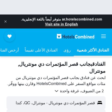
ar.hotelscombined.com
متوفر أيضاً باللغة الإنجليزية.
Visit site in English
رؤى
الفنادق الأعلى تقييماً
أرخص الفنا
الفنادقبجانب قصر المؤتمرات دي مونتريال,
مونترال
ابحث عن فنادق بجانب قصر المؤتمرات دي مونتريال من
مئات مواقع السفر على HotelsCombined وقارن بينها ووفّر.
2 من الضيوف، غرفة واحدة
قصر المؤتمرات دي مونتريال - مونترال، QC، كندا