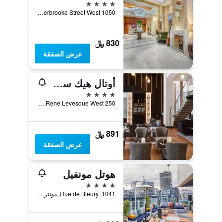
4 نجوم
1050 Sherbrooke Street West, مونترال, QC, كندا
830 ﷼
عرض الصفقة
أوتال هيك سمونتريال سنتر - فيل
4 نجوم
250 Rene Levesque West, مونترال, QC, كندا
891 ﷼
عرض الصفقة
هوتل مونفيل
4 نجوم
1041, Rue de Bleury, مونترال, QC, كندا