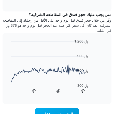
بالنجوم.
of
الغرفة
interactive
يتضمن
خلال
chart
المخطط
متى يجب عليك حجز فندق في المقاطعة الشرقية؟
عطلة
1
نهاية
وفّر من خلال حجز فندق قبل يوم واحد على الأقل من رحلتك إلى المقاطعة
محور
هذا
الشرقية. لقد كان أقل سعر عُثر عليه عند الحجز قبل يوم واحد هو 376 ﷼
Y
الأسبوع
في الليلة.
الذي
الذي
يعرض
عُثر
متوسط
1,200 ﷼
عليه
سعر
Line
Chart
خلال
الغرفة
graphic.
chart
آخر
هذه
with
900 ﷼
3
90
الليلة
أيام
data
الذي
points.
مع
عُثر
600 ﷼
التصنيف
عليه
حسب
يعرض
خلال
النجوم
المخطط
آخر
300 ﷼
التالي
يتضمن
3
60
90
30
كيفية
المخطط
End
أيام
of
1
تغير
interactive
سعر
محور
chart
X
غرفة
عند
الذي