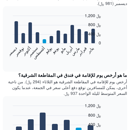
ديسمبر (981 ﷼).
1,200 ﷼
Bar
Chart
800 ﷼
graphic.
chart
with
400 ﷼
12
bars.
0
فبراير
مايو
أغسطس
نوفمبر
يناير
أبريل
يوليو
أكتوبر
مارس
يونيو
سبتمبر
ديسمبر
يعرض
المخطط
End
of
التالي
interactive
متوسط
chart
سعر
ما هو أرخص يوم للإقامة في فندق في المقاطعة الشرقية؟
غرفة
أرخص يوم للإقامة في المقاطعة الشرقية هو الثلاثاء (294 ﷼). من ناحية
كل
أخرى، يمكن للمسافرين توقع دفع أعلى سعر في الجمعة، عندما يكون
شهر
السعر المتوسط لليلة الواحدة 937 ﷼.
يتضمن
المخطط
1,200 ﷼
1
Bar
محور
Chart
800 ﷼
graphic.
chart
X
with
الذي
400 ﷼
7
يعرض