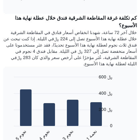
1
of
الغرفة
interactive
محور
هذه
chart
Y
كم تكلفة غرفة المقاطعة الشرقية فندق خلال عطلة نهاية هذا
الليلة
الذي
الذي
الأسبوع؟
يعرض
عُثر
خلال آخر 72 ساعة، شهدنا انخفاض أسعار فنادق في المقاطعة الشرقية
متوسط
عليه
خلال عطلة نهاية هذا الأسبوع تصل إلى 224 ﷼في الليلة. إذا كنت تبحث عن
سعر
خلال
فندق ثلاث نجوم لعطلة نهاية هذا الأسبوع تحديدًا، فقد عثر مستخدمونا على
غرفة
آخر
أسعار منخفضة تصل إلى 327 ﷼ في الليلة. مقابل فندق 4 نجوم في
3
المقاطعة الشرقية، عُثر مؤخرًا على أرخص سعر والذي كان 283 ﷼في
أيام
الليلة لعطلة نهاية هذا الأسبوع.
مع
التصنيف
600 ﷼
حسب
النجوم
Bar
Chart
graphic.
يتضمن
chart
400 ﷼
with
المخطط
4
1
bars.
محور
200 ﷼
X
يعرض
التي
المخطط
تعرض
0
التالي
فئات
ن
ة
ن
م
ن
م
ن
م
متوسط
الفنادق
1
ج
م
3
ج
و
4
ج
و
5
ج
و
End
سعر