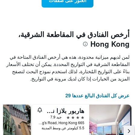
العثور على صفقات
يعرض
اقتراب
تاريخ
فئات
الإقامة
الفنادق
يتضمن
بالنجوم.
يتضمن
المخطط
1
المخطط
أرخص الفنادق في المقاطعة الشرقية،
1
محور
Hong Kong
X
محور
Y
الذي
الذي
يعرض
لمن لديهم ميزانية محدودة، هذه هي أرخص الفنادق المتاحة في
عدد
يعرض
المقاطعة الشرقية في التواريخ المحددة. يمكن أن تختلف الأسعار
الأيام
متوسط
بناءً على التواريخ المُختارة، لذلك استخدم نموذج البحث لتصفح
قبل
سعر
غرفة
الإقامة
المزيد من الخيارات إذا كان لديك مرونة في التواريخ.
في
يتضمن
عطلة
المخطط
نهاية
التالي
عرض كل الفنادق البالغ عددها 29
1
هذا
محور
الأسبوع
هاربور بلازا نورث بوينت
Y
خلال
آخر
الذي
4 نجوم
جيد 7.9
3
يعرض
665 King's Road, Hong Kong, هونغ كونغ
5.5 كيلومتر عن وسط المدينة
أيام
متوسط
سعر