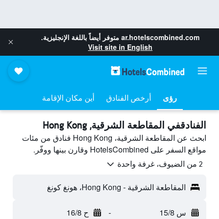
ar.hotelscombined.com
متوفر أيضاً باللغة الإنجليزية.
Visit site in English
رؤى
أرخص الفنادق
أين مكان الإقامة
الفنادقفي المقاطعة الشرقية, Hong Kong
ابحث عن المقاطعة الشرقية، Hong Kong فنادق من مئات
مواقع السفر على HotelsCombined وقارن بينها ووفّر.
2 من الضيوف، غرفة واحدة
المقاطعة الشرقية - Hong Kong، هونغ كونغ
س 15/8
-
ح 16/8