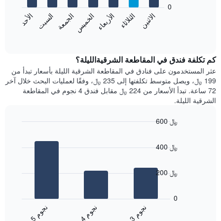
bars.
0
الشهور.
الاثنين
الخميس
الأحد
الأربعاء
السبت
الثلاثاء
الجمعة
يتضمن
يعرض
المخطط
المخطط
End
التالي
of
التالي
interactive
1
متوسط
chart
محور
سعر
كم تكلفة فندق في المقاطعة الشرقيةالليلة؟
Y
غرفة
عثر المستخدمون على فنادق في المقاطعة الشرقية الليلة بأسعار تبدأ من
الذي
كل
199 ﷼، ويصل متوسط تكلفتها إلى 235 ﷼، وفقًا لعمليات البحث خلال آخر
يعرض
يوم
72 ساعة. تبدأ الأسعار من 224 ﷼ مقابل فندق 4 نجوم في المقاطعة
متوسط
في
الشرقية الليلة.
سعر
الأسبوع
غرفة
يتضمن
600 ﷼
المخطط
Bar
1
Chart
graphic.
chart
محور
400 ﷼
with
X
3
الذي
bars.
يعرض
200 ﷼
أيام
يعرض
الأسبوع.
المخطط
0
يتضمن
التالي
ن
م
ن
م
ن
م
المخطط
متوسط
4
ج
و
3
ج
و
5
ج
و
التالي
End
سعر