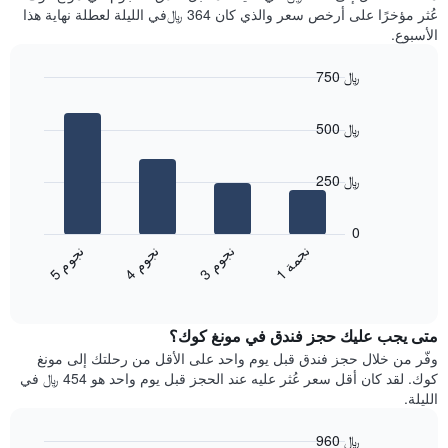
سعر
آخر
عُثر مؤخرًا على أرخص سعر والذي كان 364 ﷼في الليلة لعطلة نهاية هذا
غرفة
3
الأسبوع.
أيام
مع
750 ﷼
التصنيف
Bar
حسب
Chart
graphic.
chart
النجوم
500 ﷼
with
يتضمن
4
المخطط
bars.
1
250 ﷼
محور
يعرض
X
المخطط
0
التي
التالي
ن
ة
ن
م
ن
م
ن
م
تعرض
متوسط
1
ج
م
3
ج
و
4
ج
و
5
ج
و
فئات
End
سعر
of
الفنادق
الغرفة
interactive
بالنجوم.
خلال
chart
يتضمن
متى يجب عليك حجز فندق في مونغ كوك؟
عطلة
المخطط
نهاية
وفّر من خلال حجز فندق قبل يوم واحد على الأقل من رحلتك إلى مونغ
1
هذا
كوك. لقد كان أقل سعر عُثر عليه عند الحجز قبل يوم واحد هو 454 ﷼ في
محور
الأسبوع
الليلة.
Y
الذي
الذي
عُثر
960 ﷼
يعرض