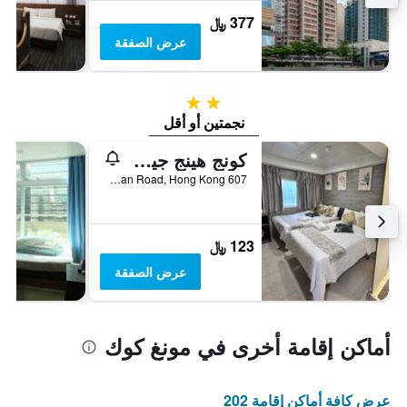
377 ﷼
عرض الصفقة
2 نجمتين
نجمتين أو أقل
كونج هينج جيست هاوس
607 Nathan Road, Hong Kong, هونغ كونغ
123 ﷼
عرض الصفقة
أماكن إقامة أخرى في مونغ كوك
عرض كافة أماكن إقامة 202