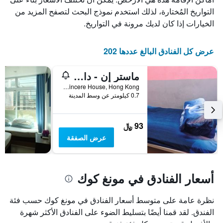
التواريخ المُختارة، لذلك استخدم نموذج البحث لتصفح المزيد من
الخيارات إذا كان لديك مرونة في التواريخ.
عرض كل الفنادق البالغ عددها 202
ماستر إن - دار ضيافة
Flat 1511, 15/f, Sincere House, Hong Kong, هونغ كونغ
0.7 كيلومتر عن وسط المدينة
93 ﷼
عرض الصفقة
أسعار الفنادق في مونغ كوك
نظرة عامة على متوسط أسعار الفنادق في مونغ كوك حسب فئة
الفندق. لقد قمنا أيضًا بتسليط الضوء على الفنادق الأكثر شهرة