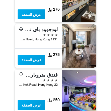
276 ﷼
عرض الصفقة
لودجوود باي نينا هويستاليتي丨مونج كوك
4 نجوم
1131 Canton Road, Hong Kong, هونغ كونغ
275 ﷼
عرض الصفقة
فندق متروبارك مونغكوك
4 نجوم
22 Lai Chi Kok Road, Hong Kong, هونغ كونغ
250 ﷼
عرض الصفقة