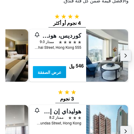
والأفضل قيمة ضمن كل فئة فندق.
4 نجوم
4 نجوم أو أكثر
كورديس، هونج كونج
5 نجوم
ممتاز 9.0
555 Shanghai Street, Hong Kong, هونغ كونغ
546 ﷼
عرض الصفقة
3 نجوم
3 نجوم
هوليداي إن إكسبريس هونغ كونغ مونغكوك
3 نجوم
ممتاز 8.2
No.1 Dundas Street, Hong Kong, هونغ كونغ