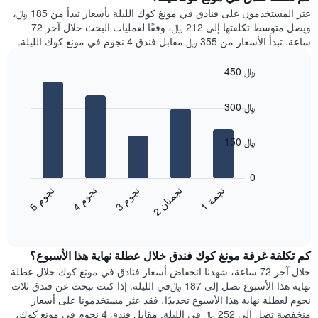
Y
غرفة
عثر المستخدمون على فنادق في مونغ كوك الليلة بأسعار تبدأ من 185 ﷼،
الذي
كل
ويصل متوسط تكلفتها إلى 212 ﷼، وفقًا لعمليات البحث خلال آخر 72
يعرض
يوم
ساعة. تبدأ الأسعار من 355 ﷼ مقابل فندق 4 نجوم في مونغ كوك الليلة.
متوسط
في
سعر
الأسبوع
450 ﷼
غرفة
يتضمن
Bar
المخطط
Chart
graphic.
chart
1
300 ﷼
with
محور
5
X
bars.
150 ﷼
الذي
يعرض
يعرض
أيام
المخطط
0
الأسبوع.
التالي
ن
م
ن
م
ن
م
ن
ة
ن
ن
يتضمن
متوسط
3
ج
و
4
ج
و
5
ج
و
1
ج
م
2
ج
م
ت
ا
المخطط
End
سعر
of
التالي
الغرفة
interactive
1
هذه
chart
محور
كم تكلفة غرفة مونغ كوك فندق خلال عطلة نهاية هذا الأسبوع؟
الليلة
Y
الذي
خلال آخر 72 ساعة، شهدنا انخفاض أسعار فنادق في مونغ كوك خلال عطلة
الذي
عُثر
نهاية هذا الأسبوع تصل إلى 187 ﷼في الليلة. إذا كنت تبحث عن فندق ثلاث
يعرض
عليه
نجوم لعطلة نهاية هذا الأسبوع تحديدًا، فقد عثر مستخدمونا على أسعار
متوسط
خلال
منخفضة تصل إلى 252 ﷼ في الليلة. مقابل فندق 4 نجوم في مونغ كوك،