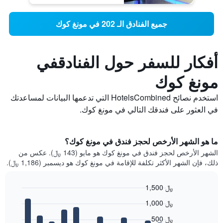
جميع الفنادق الـ 202 في مونغ كوك
أفكار للسفر حول الفنادقفي
مونغ كوك
استخدم نصائح HotelsCombined التي تدعمها البيانات لمساعدتك
في العثور على فندقك التالي في مونغ كوك.
ما هو الشهر الأرخص لحجز فندق في مونغ كوك؟
الشهر الأرخص لحجز فندق في مونغ كوك هو مايو (143 ﷼). عكس من
ذلك، فإن الشهر الأكثر تكلفة للإقامة في مونغ كوك هو ديسمبر (1,186 ﷼).
1,500 ﷼
Bar
Chart
1,000 ﷼
graphic.
chart
with
500 ﷼
12