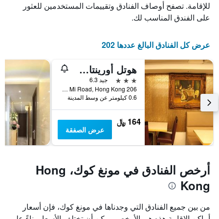
الذي
يعرض
للإقامة. تصفح أوصاف الفنادق وتقييمات المستخدمين للعثور
عدد
يعرض
على الفندق المناسب لك.
الأيام
متوسط
قبل
سعر
غرفة
الإقامة
عرض كل الفنادق البالغ عددها 202
في
يتضمن
عطلة
المخطط
هوتل أورينتال هوتل
نهاية
التالي
1
هذا
3 نجوم
جيد 6.3
محور
الأسبوع
206 Tong Mi Road, Hong Kong, هونغ كونغ
Y
خلال
0.6 كيلومتر عن وسط المدينة
آخر
الذي
3
يعرض
164 ﷼
أيام
متوسط
عرض الصفقة
سعر
غرفة
أرخص الفنادق في مونغ كوك، Hong
Kong
من بين جميع الفنادق التي وجدناها في مونغ كوك، فإن أسعار
أماكن الإقامة هذه هي الأرخص. يمكن أن تختلف الأسعار بناءً على