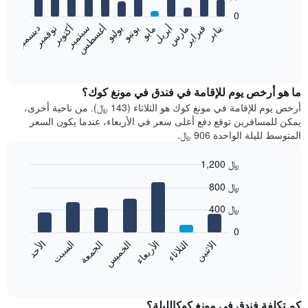
bars.
0
فبراير
مايو
أغسطس
نوفمبر
يناير
أبريل
يوليو
أكتوبر
مارس
يونيو
سبتمبر
ديسمبر
يعرض
المخطط
End
of
التالي
interactive
متوسط
chart
سعر
ما هو أرخص يوم للإقامة في فندق في مونغ كوك؟
غرفة
أرخص يوم للإقامة في مونغ كوك هو الثلاثاء (143 ﷼). من ناحية أخرى،
كل
يمكن للمسافرين توقع دفع أعلى سعر في الأربعاء، عندما يكون السعر
شهر
المتوسط لليلة الواحدة 906 ﷼.
يتضمن
المخطط
1,200 ﷼
1
Bar
محور
Chart
800 ﷼
graphic.
chart
X
with
الذي
400 ﷼
7
يعرض
bars.
0
الشهور.
الاثنين
الخميس
الأحد
الأربعاء
السبت
الثلاثاء
الجمعة
يتضمن
يعرض
المخطط
المخطط
End
التالي
of
التالي
interactive
1
متوسط
chart
محور
سعر
كم تكلفة فندق في مونغ كوكالليلة؟