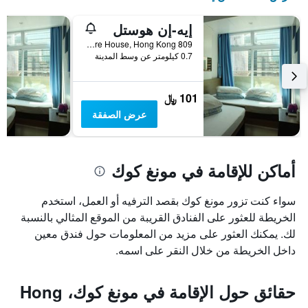
إيه-إن هوستل
809 Sincere House, Hong Kong, هونغ كونغ
0.7 كيلومتر عن وسط المدينة
101 ﷼
عرض الصفقة
أماكن للإقامة في مونغ كوك
سواء كنت تزور مونغ كوك بقصد الترفيه أو العمل، استخدم
الخريطة للعثور على الفنادق القريبة من الموقع المثالي بالنسبة
لك. يمكنك العثور على مزيد من المعلومات حول فندق معين
داخل الخريطة من خلال النقر على اسمه.
حقائق حول الإقامة في مونغ كوك، Hong