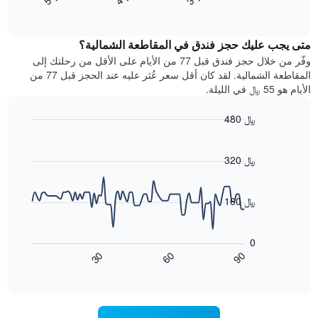
End
سعر
بالنجوم.
of
الغرفة
interactive
يتضمن
خلال
chart
المخطط
متى يجب عليك حجز فندق في المقاطعة الشمالية؟
عطلة
1
نهاية
وفّر من خلال حجز فندق قبل 77 من الأيام على الأقل من رحلتك إلى
محور
هذا
المقاطعة الشمالية. لقد كان أقل سعر عُثر عليه عند الحجز قبل 77 من
Y
الأسبوع
الأيام هو 55 ﷼ في الليلة.
الذي
الذي
يعرض
عُثر
متوسط
480 ﷼
عليه
سعر
Line
Chart
خلال
الغرفة
graphic.
chart
آخر
هذه
with
320 ﷼
3
90
الليلة
أيام
data
الذي
points.
مع
عُثر
160 ﷼
التصنيف
عليه
حسب
يعرض
خلال
النجوم
المخطط
آخر
0
التالي
يتضمن
3
90
30
60
كيفية
المخطط
End
أيام
of
1
تغير
interactive
سعر
محور
chart
X
غرفة
عند
الذي