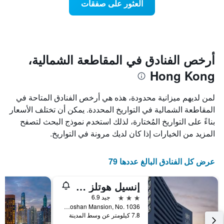
العثور على صفقات
يعرض
اقتراب
تاريخ
فئات
الإقامة
الفنادق
يتضمن
بالنجوم.
يتضمن
المخطط
1
المخطط
أرخص الفنادق في المقاطعة الشمالية،
1
محور
Hong Kong
X
محور
Y
الذي
الذي
يعرض
لمن لديهم ميزانية محدودة، هذه هي أرخص الفنادق المتاحة في
عدد
يعرض
المقاطعة الشمالية في التواريخ المحددة. يمكن أن تختلف الأسعار
الأيام
متوسط
بناءً على التواريخ المُختارة، لذلك استخدم نموذج البحث لتصفح
قبل
سعر
غرفة
الإقامة
المزيد من الخيارات إذا كان لديك مرونة في التواريخ.
في
يتضمن
عطلة
المخطط
نهاية
التالي
عرض كل الفنادق البالغ عددها 79
1
هذا
محور
الأسبوع
إنسيل هوتلز بورت رايلواي ستيشن شونتشون
Y
خلال
آخر
الذي
3 نجوم
جيد 6.9
3
يعرض
First Floor, Chaoshan Mansion, No. 1036, شينزهين, الصين
7.8 كيلومتر عن وسط المدينة
أيام
متوسط