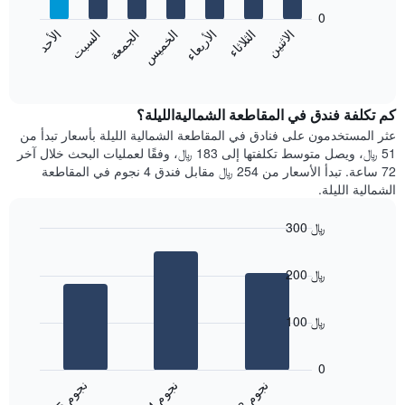
يعرض
bars.
0
الشهور.
الاثنين
الثلاثاء
الأربعاء
الخميس
الجمعة
السبت
الأحد
يتضمن
يعرض
المخطط
المخطط
End
التالي
of
التالي
interactive
1
متوسط
chart
محور
سعر
كم تكلفة فندق في المقاطعة الشماليةالليلة؟
Y
غرفة
عثر المستخدمون على فنادق في المقاطعة الشمالية الليلة بأسعار تبدأ من
الذي
كل
51 ﷼، ويصل متوسط تكلفتها إلى 183 ﷼، وفقًا لعمليات البحث خلال آخر
يعرض
يوم
72 ساعة. تبدأ الأسعار من 254 ﷼ مقابل فندق 4 نجوم في المقاطعة
متوسط
في
الشمالية الليلة.
سعر
الأسبوع
غرفة
يتضمن
300 ﷼
المخطط
Bar
1
Chart
graphic.
chart
محور
200 ﷼
with
X
3
الذي
bars.
يعرض
100 ﷼
أيام
يعرض
الأسبوع.
المخطط
0
يتضمن
التالي
ن
م
ن
م
ن
م
المخطط
متوسط
4
ج
و
3
ج
و
5
ج
و
التالي