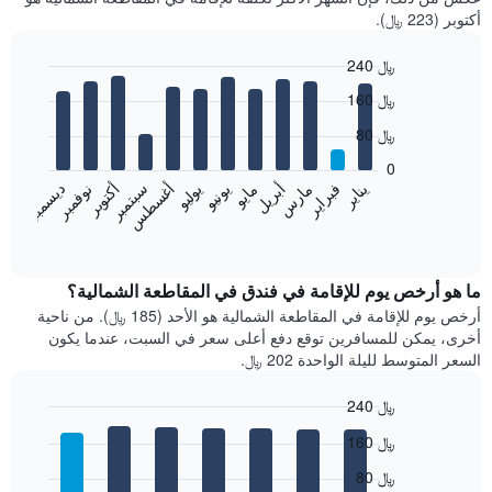
أكتوبر (223 ﷼).
240 ﷼
Bar
Chart
160 ﷼
graphic.
chart
with
80 ﷼
12
bars.
0
فبراير
مايو
أغسطس
نوفمبر
يناير
أبريل
يوليو
أكتوبر
مارس
يونيو
سبتمبر
ديسمبر
يعرض
المخطط
End
of
التالي
interactive
متوسط
chart
سعر
ما هو أرخص يوم للإقامة في فندق في المقاطعة الشمالية؟
غرفة
أرخص يوم للإقامة في المقاطعة الشمالية هو الأحد (185 ﷼). من ناحية
كل
أخرى، يمكن للمسافرين توقع دفع أعلى سعر في السبت، عندما يكون
شهر
السعر المتوسط لليلة الواحدة 202 ﷼.
يتضمن
المخطط
240 ﷼
1
Bar
محور
Chart
160 ﷼
graphic.
chart
X
with
الذي
80 ﷼
7