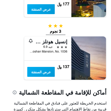
177 ﷼
عرض الصفقة
3 نجوم
3 نجوم
إنسيل هوتلز بورت رايلواي ستيشن شونتشون
3 نجوم
جيد 6.9
First Floor, Chaoshan Mansion, No. 1036, شينزهين, الصين
137 ﷼
عرض الصفقة
أماكن للإقامة في المقاطعة الشمالية
استخدم الخريطة للعثور على فنادق في المقاطعة الشمالية
قريبة من نقاط الاهتمام التي سترتادها بشكل متكرر. كميزة