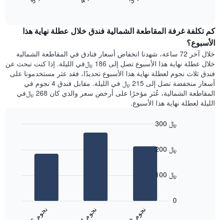
End
سعر
1
of
الغرفة
interactive
محور
هذه
chart
Y
كم تكلفة غرفة المقاطعة الشمالية فندق خلال عطلة نهاية هذا
الليلة
الذي
الذي
الأسبوع؟
يعرض
عُثر
خلال آخر 72 ساعة، شهدنا انخفاض أسعار فنادق في المقاطعة الشمالية
متوسط
عليه
خلال عطلة نهاية هذا الأسبوع تصل إلى 186 ﷼في الليلة. إذا كنت تبحث عن
سعر
خلال
فندق ثلاث نجوم لعطلة نهاية هذا الأسبوع تحديدًا، فقد عثر مستخدمونا على
غرفة
آخر
أسعار منخفضة تصل إلى 215 ﷼ في الليلة. مقابل فندق 4 نجوم في
3
المقاطعة الشمالية، عُثر مؤخرًا على أرخص سعر والذي كان 268 ﷼في
أيام
الليلة لعطلة نهاية هذا الأسبوع.
مع
التصنيف
300 ﷼
حسب
النجوم
Bar
Chart
graphic.
يتضمن
chart
200 ﷼
with
المخطط
3
1
bars.
محور
100 ﷼
X
يعرض
التي
المخطط
تعرض
0
التالي
فئات
ن
م
ن
م
ن
م
متوسط
الفنادق
4
ج
و
3
ج
و
5
ج
و