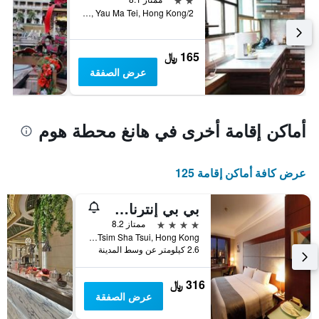
2/F, 1B Wing Sing Lane, Yau Ma Tei, Hong Kong, هونغ كونغ
165 ﷼
عرض الصفقة
أماكن إقامة أخرى في هانغ محطة هوم
عرض كافة أماكن إقامة 125
بي بي إنترناشونال
4 نجوم
ممتاز 8.2
No. 8 Austin Road, Tsim Sha Tsui, Hong Kong, هونغ كونغ
2.6 كيلومتر عن وسط المدينة
316 ﷼
عرض الصفقة