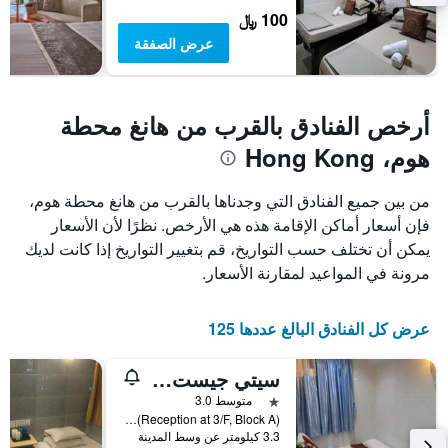
100 ﷼
عرض الصفقة
أرخص الفنادق بالقرب من هانغ محطة
هوم، Hong Kong
من بين جميع الفنادق التي وجدناها بالقرب من هانغ محطة هوم،
فإن أسعار أماكن الإقامة هذه هي الأرخص. نظرًا لأن الأسعار
يمكن أن تختلف حسب التواريخ، قم بتغيير التواريخ إذا كانت لديك
مرونة في المواعيد لمقارنة الأسعار.
عرض كل الفنادق البالغ عددها 125
سيتي جيست هاوس
نجمة واحدة
متوسط 3.0
(Reception at 3/F, Block A)Flat D3, 7 Floor, Block D, Chungking Mansion, 36-44 Nathan Road, Hong Kong, هونغ كونغ
3.3 كيلومتر عن وسط المدينة