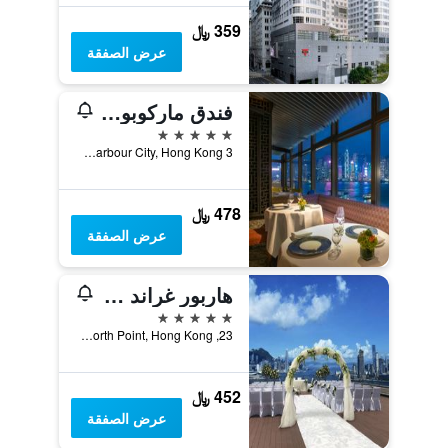
359 ﷼
عرض الصفقة
فندق ماركوبولو هونغ كونغ
5 نجوم
3 Canton Road, Harbour City, Hong Kong, هونغ كونغ
478 ﷼
عرض الصفقة
هاربور غراند هونغ كونغ
5 نجوم
23, Oil Street, North Point, Hong Kong, هونغ كونغ
452 ﷼
عرض الصفقة