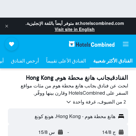
ar.hotelscombined.com
متوفر أيضاً باللغة الإنجليزية.
Visit site in English
الفنادق الأعلى تقييماً
أرخص الفنادق
أي
الفنادقبجانب هانغ محطة هوم, Hong Kong
ابحث عن فنادق بجانب هانغ محطة هوم من مئات مواقع
السفر على HotelsCombined وقارن بينها ووفّر.
2 من الضيوف، غرفة واحدة
هانغ محطة هوم - Hong Kong، هونغ كونغ
ج 14/8
-
س 15/8