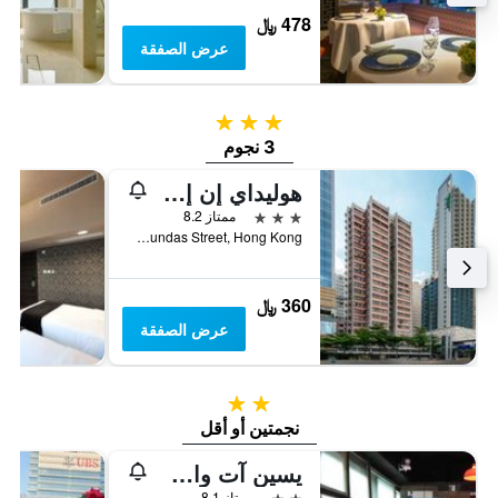
478 ﷼
عرض الصفقة
3 نجوم
3 نجوم
هوليداي إن إكسبريس هونغ كونغ مونغكوك
3 نجوم
ممتاز 8.2
No.1 Dundas Street, Hong Kong, هونغ كونغ
360 ﷼
عرض الصفقة
2 نجمتين
نجمتين أو أقل
يسين آت واي إم تي
2 نجمتين
ممتاز 8.1