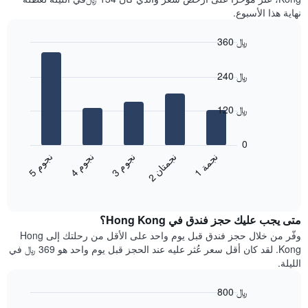
أيام
نهاية هذا الأسبوع.
مع
التصنيف
360 ﷼
حسب
النجوم
Bar
Chart
graphic.
يتضمن
chart
240 ﷼
with
المخطط
5
1
bars.
محور
120 ﷼
X
يعرض
التي
المخطط
0
تعرض
التالي
ن
م
ن
م
ن
م
ن
ة
ن
ن
فئات
متوسط
3
ج
و
4
ج
و
5
ج
و
1
ج
م
الفنادق
2
ج
م
ت
ا
End
سعر
بالنجوم.
of
الغرفة
interactive
يتضمن
خلال
chart
المخطط
متى يجب عليك حجز فندق في Hong Kong؟
عطلة
1
نهاية
وفّر من خلال حجز فندق قبل يوم واحد على الأقل من رحلتك إلى Hong
محور
هذا
Kong. لقد كان أقل سعر عُثر عليه عند الحجز قبل يوم واحد هو 369 ﷼ في
Y
الأسبوع
الليلة.
الذي
الذي
يعرض
عُثر
متوسط
800 ﷼
عليه
سعر
Line
Chart