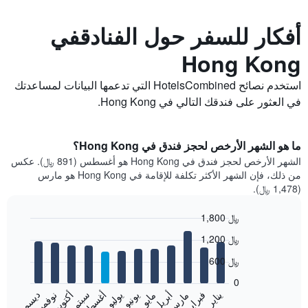
أفكار للسفر حول الفنادقفي
Hong Kong
استخدم نصائح HotelsCombined التي تدعمها البيانات لمساعدتك
في العثور على فندقك التالي في Hong Kong.
ما هو الشهر الأرخص لحجز فندق في Hong Kong؟
الشهر الأرخص لحجز فندق في Hong Kong هو أغسطس (891 ﷼). عكس
من ذلك، فإن الشهر الأكثر تكلفة للإقامة في Hong Kong هو مارس
(1,478 ﷼).
1,800 ﷼
Bar
Chart
1,200 ﷼
graphic.
chart
with
600 ﷼
12
bars.
0
فبراير
مايو
أغسطس
نوفمبر
يناير
أبريل
يوليو
أكتوبر
مارس
يونيو
سبتمبر
ديسمبر
يعرض