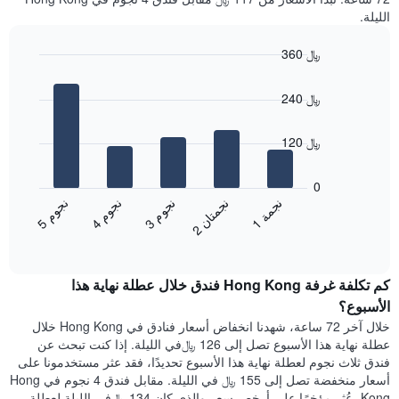
متوسط
في
الليلة.
سعر
الأسبوع
غرفة
يتضمن
360 ﷼
المخطط
Bar
1
Chart
graphic.
chart
محور
240 ﷼
with
X
5
الذي
bars.
120 ﷼
يعرض
أيام
يعرض
الأسبوع.
المخطط
0
يتضمن
التالي
ن
م
ن
م
ن
م
ن
ة
ن
ن
المخطط
متوسط
3
ج
و
4
ج
و
5
ج
و
1
ج
م
2
ج
م
ت
ا
التالي
End
سعر
1
of
الغرفة
interactive
محور
هذه
chart
Y
كم تكلفة غرفة Hong Kong فندق خلال عطلة نهاية هذا
الليلة
الذي
الذي
الأسبوع؟
يعرض
عُثر
خلال آخر 72 ساعة، شهدنا انخفاض أسعار فنادق في Hong Kong خلال
متوسط
عليه
عطلة نهاية هذا الأسبوع تصل إلى 126 ﷼في الليلة. إذا كنت تبحث عن
سعر
خلال
فندق ثلاث نجوم لعطلة نهاية هذا الأسبوع تحديدًا، فقد عثر مستخدمونا على
غرفة
آخر
أسعار منخفضة تصل إلى 155 ﷼ في الليلة. مقابل فندق 4 نجوم في Hong
3
Kong، عُثر مؤخرًا على أرخص سعر والذي كان 134 ﷼في الليلة لعطلة