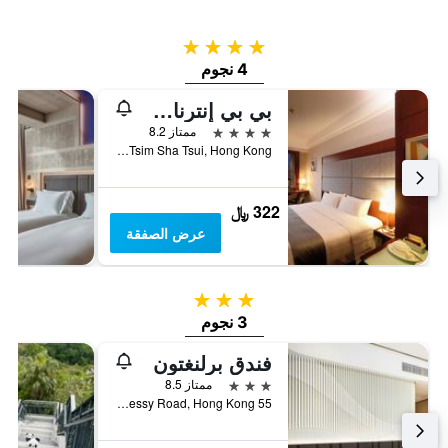
4 نجوم
4 نجوم
بي بي إنترناشونال
4 نجوم
ممتاز 8.2
No. 8 Austin Road, Tsim Sha Tsui, Hong Kong, هونغ كونغ
322 ﷼
عرض الصفقة
3 نجوم
3 نجوم
فندق برلنغتون
3 نجوم
ممتاز 8.5
55 Hennessy Road, Hong Kong, هونغ كونغ