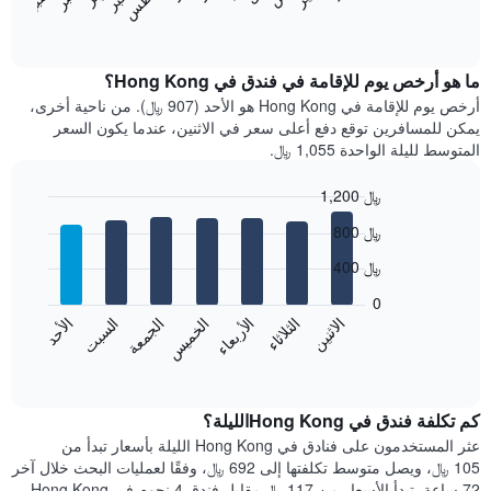
المخطط
End
of
التالي
interactive
متوسط
chart
سعر
ما هو أرخص يوم للإقامة في فندق في Hong Kong؟
غرفة
أرخص يوم للإقامة في Hong Kong هو الأحد (907 ﷼). من ناحية أخرى،
كل
يمكن للمسافرين توقع دفع أعلى سعر في الاثنين، عندما يكون السعر
شهر
المتوسط لليلة الواحدة 1,055 ﷼.
يتضمن
المخطط
1,200 ﷼
1
Bar
محور
Chart
800 ﷼
graphic.
chart
X
with
الذي
400 ﷼
7
يعرض
bars.
0
الشهور.
الاثنين
الخميس
الأحد
الأربعاء
السبت
الثلاثاء
الجمعة
يتضمن
يعرض
المخطط
المخطط
End
التالي
of
التالي
interactive
1
متوسط
chart
محور
سعر
كم تكلفة فندق في Hong Kongالليلة؟
Y
غرفة
عثر المستخدمون على فنادق في Hong Kong الليلة بأسعار تبدأ من
الذي
كل
105 ﷼، ويصل متوسط تكلفتها إلى 692 ﷼، وفقًا لعمليات البحث خلال آخر
يعرض
يوم
72 ساعة. تبدأ الأسعار من 117 ﷼ مقابل فندق 4 نجوم في Hong Kong