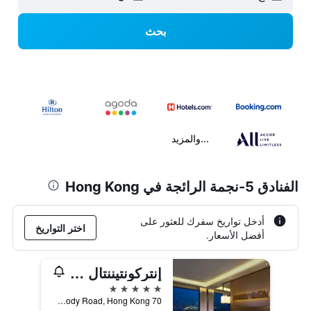
بحث
...والمزيد
الفنادق 5-نجمة الرائجة في Hong Kong
أدخل تواريخ سفرك للعثور على
اختر التواريخ
أفضل الأسعار.
إنتركونتيننتال غراند ستانفورد هونغ كونغ
5 نجوم
70 Mody Road, Hong Kong, هونغ كونغ