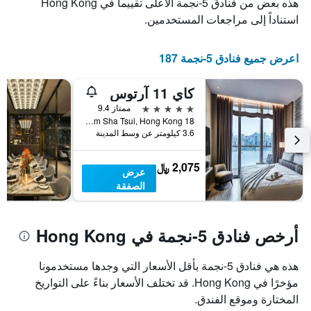
هذه بعض من فنادق 5-نجمة الأعلى تقييماً في Hong Kong
عدد
يعرض
استناداً إلى مراجعات المستخدمين.
الأيام
متوسط
قبل
سعر
غرفة
الإقامة
اعرض جميع فنادق 5-نجمة 187
في
يتضمن
عطلة
المخطط
نهاية
التالي
كاي 11 آرتوس
1
هذا
5 نجوم
ممتاز 9.4
محور
الأسبوع
18 Salisbury Road, Tsim Sha Tsui, Hong Kong, هونغ كونغ
Y
خلال
3.6 كيلومتر عن وسط المدينة
آخر
الذي
3
يعرض
2,075 ﷼
أيام
متوسط
عرض
سعر
الصفقة
غرفة
أرخص فنادق 5-نجمة في Hong Kong
هذه هي فنادق 5-نجمة بأقل الأسعار التي وجدها مستخدمونا
مؤخرًا في Hong Kong. قد تختلف الأسعار بناءً على التواريخ
المختارة وموقع الفندق.