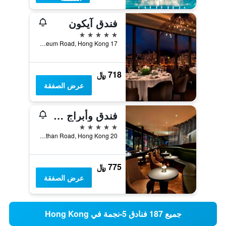
فندق آيكون
5 نجوم
17 Science Museum Road, Hong Kong, هونغ كونغ
718 ﷼
عرض الصفقة
فندق وأبراج شيراتون هونغ كونغ
5 نجوم
20 Nathan Road, Hong Kong, هونغ كونغ
775 ﷼
عرض الصفقة
جميع 187 فنادق 5-نجمة في Hong Kong