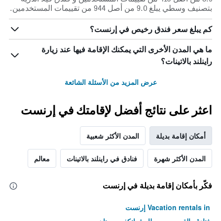
التي
بتصنيف وسطي يبلغ 9.0 من أصل 944 من تقييمات المستخدمين.
تعرض
فئات
كم يبلغ سعر فندق رخيص في إرنست؟
الفنادق
بالنجوم.
ما هي المدن الأخرى التي يمكنك الإقامة فيها عند زيارة
يتضمن
المخطط
راينلند بالاتينات؟
1
محور
عرض المزيد من الأسئلة الشائعة
Y
الذي
يعرض
اعثر على نتائج أفضل لإقامتك في إرنست
متوسط
سعر
الغرفة
أمكان إقامة بديلة
المدن الأكثر شعبية
هذه
الليلة
المدن الأكثر شهرة
فنادق في راينلند بالاتينات
معالم
الذي
عُثر
عليه
فكّر بأمكان إقامة بديلة في إرنست
خلال
آخر
Vacation rentals in إرنست
3
أيام