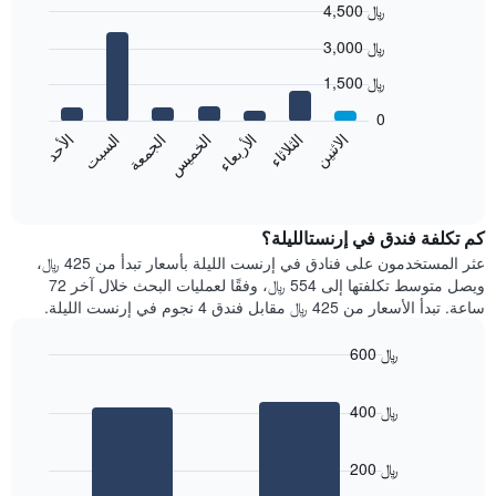
4,500 ﷼
Bar
Chart
3,000 ﷼
graphic.
chart
with
1,500 ﷼
7
bars.
0
الاثنين
الخميس
الأحد
الأربعاء
السبت
الثلاثاء
الجمعة
يعرض
المخطط
End
of
التالي
interactive
متوسط
chart
سعر
كم تكلفة فندق في إرنستالليلة؟
غرفة
عثر المستخدمون على فنادق في إرنست الليلة بأسعار تبدأ من 425 ﷼،
كل
ويصل متوسط تكلفتها إلى 554 ﷼، وفقًا لعمليات البحث خلال آخر 72
يوم
ساعة. تبدأ الأسعار من 425 ﷼ مقابل فندق 4 نجوم في إرنست الليلة.
في
الأسبوع
600 ﷼
يتضمن
Bar
المخطط
Chart
graphic.
chart
1
400 ﷼
with
محور
2
X
bars.
الذي
200 ﷼
يعرض
يعرض