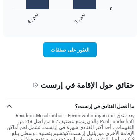
أيام
المخطط
0
الأسبوع.
التالي
ن
م
ن
م
يتضمن
متوسط
3
ج
و
4
ج
و
المخطط
End
سعر
of
التالي
الغرفة
interactive
1
هذه
chart
محور
الليلة
Y
الذي
العثور على صفقات
الذي
عُثر
يعرض
عليه
متوسط
خلال
سعر
آخر
غرفة
3
أيام
حقائق حول الإقامة في إرنست
مع
التصنيف
حسب
النجوم
ما أفضل الفنادق في إرنست؟
يتضمن
يعد فندق Residenz Moselzauber - Ferienwohnungen mit
المخطط
Pool Landschaft والذي يتمتع بتصنيف 9.7 من أصل 219 من
1
التقييمات ، أحد أكثر الفنادق شهرة في إرنست. تشمل أهم أماكن
محور
الإقامة الأخرى موزيلتيل إرنست/كوتشيم بتصنيف وسطي يبلغ
X
8.9 من أصل 410 من تقييمات المستخدمين و فندق فيلا أندريه